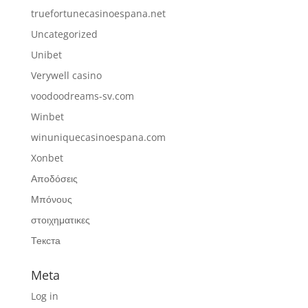
truefortunecasinoespana.net
Uncategorized
Unibet
Verywell casino
voodoodreams-sv.com
Winbet
winuniquecasinoespana.com
Xonbet
Αποδόσεις
Μπόνους
στοιχηματικες
Текста
Meta
Log in