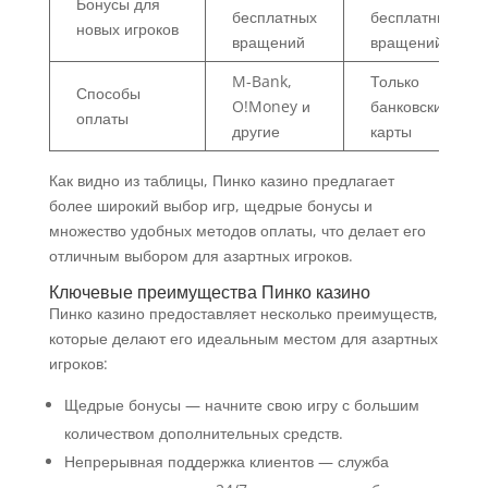
Бонусы для
бесплатных
бесплатных
новых игроков
вращений
вращений
M-Bank,
Только
Способы
O!Money и
банковские
оплаты
другие
карты
Как видно из таблицы, Пинко казино предлагает
более широкий выбор игр, щедрые бонусы и
множество удобных методов оплаты, что делает его
отличным выбором для азартных игроков.
Ключевые преимущества Пинко казино
Пинко казино предоставляет несколько преимуществ,
которые делают его идеальным местом для азартных
игроков:
Щедрые бонусы — начните свою игру с большим
количеством дополнительных средств.
Непрерывная поддержка клиентов — служба