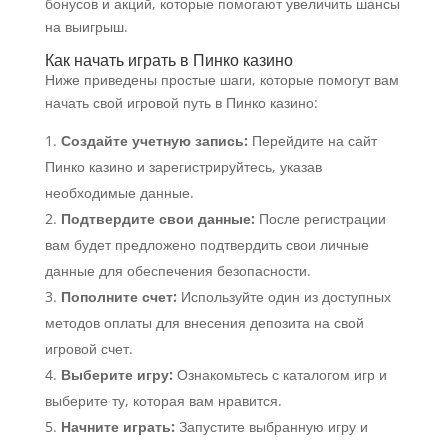
бонусов и акций, которые помогают увеличить шансы
на выигрыш.
Как начать играть в Пинко казино
Ниже приведены простые шаги, которые помогут вам
начать свой игровой путь в Пинко казино:
Создайте учетную запись:
Перейдите на сайт
Пинко казино и зарегистрируйтесь, указав
необходимые данные.
Подтвердите свои данные:
После регистрации
вам будет предложено подтвердить свои личные
данные для обеспечения безопасности.
Пополните счет:
Используйте один из доступных
методов оплаты для внесения депозита на свой
игровой счет.
Выберите игру:
Ознакомьтесь с каталогом игр и
выберите ту, которая вам нравится.
Начните играть:
Запустите выбранную игру и