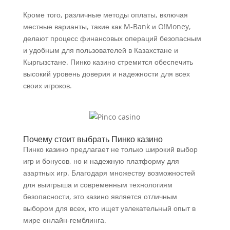
Кроме того, различные методы оплаты, включая
местные варианты, такие как M-Bank и O!Money,
делают процесс финансовых операций безопасным
и удобным для пользователей в Казахстане и
Кыргызстане. Пинко казино стремится обеспечить
высокий уровень доверия и надежности для всех
своих игроков.
Почему стоит выбрать Пинко казино
Пинко казино предлагает не только широкий выбор
игр и бонусов, но и надежную платформу для
азартных игр. Благодаря множеству возможностей
для выигрыша и современным технологиям
безопасности, это казино является отличным
выбором для всех, кто ищет увлекательный опыт в
мире онлайн-гемблинга.