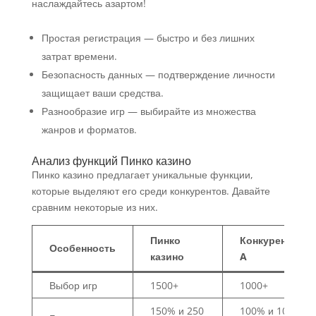
наслаждайтесь азартом!
Простая регистрация — быстро и без лишних
затрат времени.
Безопасность данных — подтверждение личности
защищает ваши средства.
Разнообразие игр — выбирайте из множества
жанров и форматов.
Анализ функций Пинко казино
Пинко казино предлагает уникальные функции,
которые выделяют его среди конкурентов. Давайте
сравним некоторые из них.
Пинко
Конкурент
Особенность
казино
A
Выбор игр
1500+
1000+
150% и 250
100% и 100