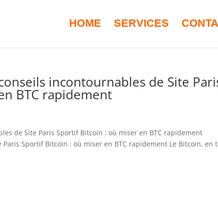
HOME
SERVICES
CONTA
conseils incontournables de Site Pari
r en BTC rapidement
les de Site Paris Sportif Bitcoin : où miser en BTC rapidement
 Paris Sportif Bitcoin : où miser en BTC rapidement Le Bitcoin, en 