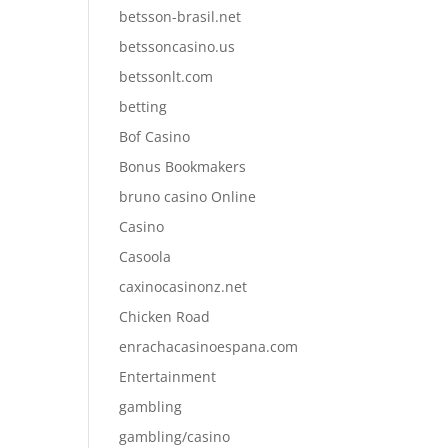
betsson-brasil.net
betssoncasino.us
betssonlt.com
betting
Bof Casino
Bonus Bookmakers
bruno casino Online
Casino
Casoola
caxinocasinonz.net
Chicken Road
enrachacasinoespana.com
Entertainment
gambling
gambling/casino