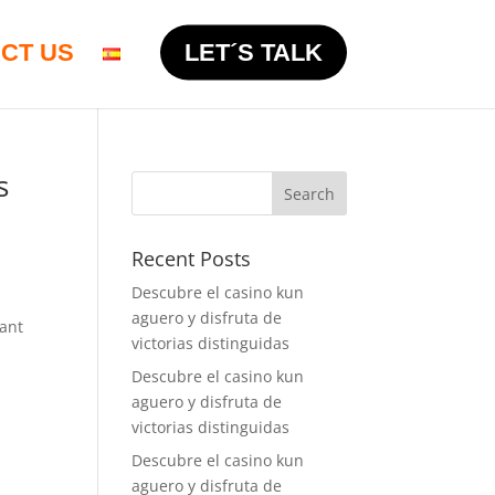
CT US
LET´S TALK
s
Recent Posts
Descubre el casino kun
aguero y disfruta de
tant
victorias distinguidas
Descubre el casino kun
aguero y disfruta de
victorias distinguidas
Descubre el casino kun
aguero y disfruta de