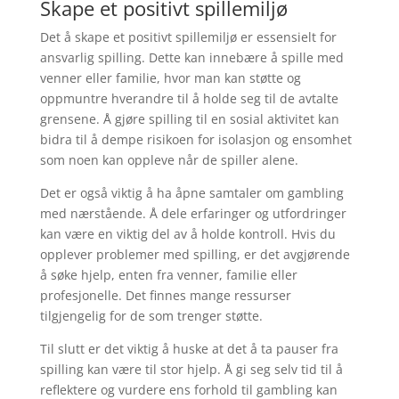
Skape et positivt spillemiljø
Det å skape et positivt spillemiljø er essensielt for
ansvarlig spilling. Dette kan innebære å spille med
venner eller familie, hvor man kan støtte og
oppmuntre hverandre til å holde seg til de avtalte
grensene. Å gjøre spilling til en sosial aktivitet kan
bidra til å dempe risikoen for isolasjon og ensomhet
som noen kan oppleve når de spiller alene.
Det er også viktig å ha åpne samtaler om gambling
med nærstående. Å dele erfaringer og utfordringer
kan være en viktig del av å holde kontroll. Hvis du
opplever problemer med spilling, er det avgjørende
å søke hjelp, enten fra venner, familie eller
profesjonelle. Det finnes mange ressurser
tilgjengelig for de som trenger støtte.
Til slutt er det viktig å huske at det å ta pauser fra
spilling kan være til stor hjelp. Å gi seg selv tid til å
reflektere og vurdere ens forhold til gambling kan