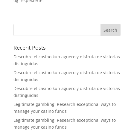
og respekterte.
Recent Posts
Descubre el casino kun aguero y disfruta de victorias
distinguidas
Descubre el casino kun aguero y disfruta de victorias
distinguidas
Descubre el casino kun aguero y disfruta de victorias
distinguidas
Legitimate gambling: Research exceptional ways to
manage your casino funds
Legitimate gambling: Research exceptional ways to
manage your casino funds