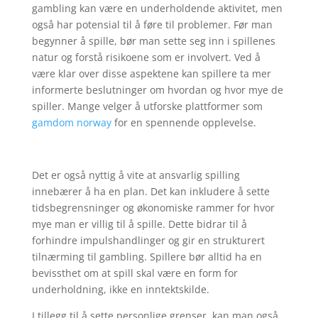
gambling kan være en underholdende aktivitet, men
også har potensial til å føre til problemer. Før man
begynner å spille, bør man sette seg inn i spillenes
natur og forstå risikoene som er involvert. Ved å
være klar over disse aspektene kan spillere ta mer
informerte beslutninger om hvordan og hvor mye de
spiller. Mange velger å utforske plattformer som
gamdom norway
for en spennende opplevelse.
Det er også nyttig å vite at ansvarlig spilling
innebærer å ha en plan. Det kan inkludere å sette
tidsbegrensninger og økonomiske rammer for hvor
mye man er villig til å spille. Dette bidrar til å
forhindre impulshandlinger og gir en strukturert
tilnærming til gambling. Spillere bør alltid ha en
bevissthet om at spill skal være en form for
underholdning, ikke en inntektskilde.
I tillegg til å sette personlige grenser, kan man også