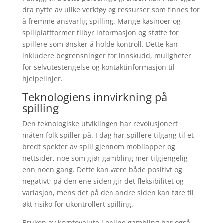
dra nytte av ulike verktøy og ressurser som finnes for
å fremme ansvarlig spilling. Mange kasinoer og
spillplattformer tilbyr informasjon og støtte for
spillere som ønsker å holde kontroll. Dette kan
inkludere begrensninger for innskudd, muligheter
for selvutestengelse og kontaktinformasjon til
hjelpelinjer.
Teknologiens innvirkning på
spilling
Den teknologiske utviklingen har revolusjonert
måten folk spiller på. I dag har spillere tilgang til et
bredt spekter av spill gjennom mobilapper og
nettsider, noe som gjør gambling mer tilgjengelig
enn noen gang. Dette kan være både positivt og
negativt; på den ene siden gir det fleksibilitet og
variasjon, mens det på den andre siden kan føre til
økt risiko for ukontrollert spilling.
Bruken av kryptovaluta i online gambling har også