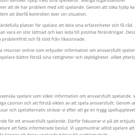
are som behöver hjälp med sina spelvanor. Många organisationer
ner att de har problem med sitt spelande. Genom att söka hjälp k
dem att återfå kontrollen över sin situation.
defulla platser för spelare att dela sina erfarenheter och få råd. 
n vara en stor lättnad och kan leda till positiva förändringar. Des
 problemfritt och få stöd från likasinnade.
ga resurser online som erbjuder information om ansvarsfullt spela
lare bättre förstå sina rättigheter och skyldigheter, vilket ytterl
venska spelare som söker information om ansvarsfullt spelande. V
tliga casinon och att förstå vikten av att spela ansvarsfullt. Genom a
ar och spelalternativ strävar vi efter att ge en trygg spellupplevel
de för ett ansvarsfullt spelande. Därför fokuserar vi på att erbjud
elare att fatta informerade beslut. Vi uppmuntrar alltid spelare att
de känner att deras spelande börjar bli problematiskt.