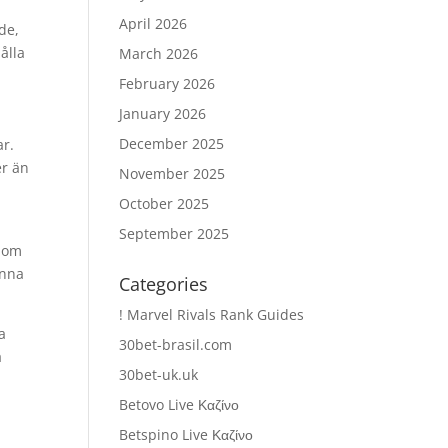
April 2026
de,
ålla
March 2026
February 2026
January 2026
December 2025
ar.
er än
November 2025
a
October 2025
September 2025
a om
enna
Categories
! Marvel Rivals Rank Guides
a
30bet-brasil.com
a
30bet-uk.uk
Betovo Live Καζίνο
Betspino Live Καζίνο