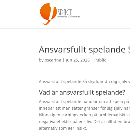
Ansvarsfullt spelande 
by
oscarina
|
Jun 25, 2026
|
Public
Ansvarsfullt spelande Så skyddar du dig själv 
Vad är ansvarsfullt spelande?
Ansvarsfullt spelande handlar om att spela på
innebär att man sätter gränser för sig själv nä
känna igen varningstecken på problematiskt sp
negativa effekter på ens liv. Det är alltid en br
alternativ som ger insikt.