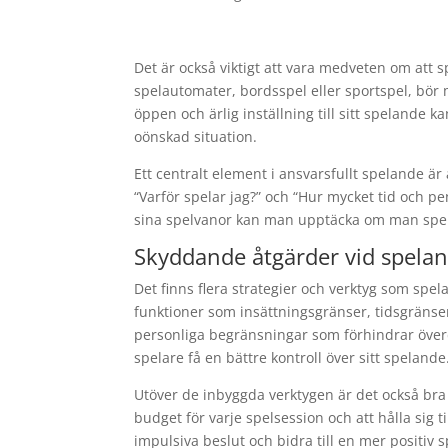
Det är också viktigt att vara medveten om att 
spelautomater, bordsspel eller sportspel, bör 
öppen och ärlig inställning till sitt spelande 
oönskad situation.
Ett centralt element i ansvarsfullt spelande är
“Varför spelar jag?” och “Hur mycket tid och pe
sina spelvanor kan man upptäcka om man spelar
Skyddande åtgärder vid spela
Det finns flera strategier och verktyg som spe
funktioner som insättningsgränser, tidsgränser
personliga begränsningar som förhindrar över
spelare få en bättre kontroll över sitt spelande
Utöver de inbyggda verktygen är det också bra a
budget för varje spelsession och att hålla sig 
impulsiva beslut och bidra till en mer positiv 