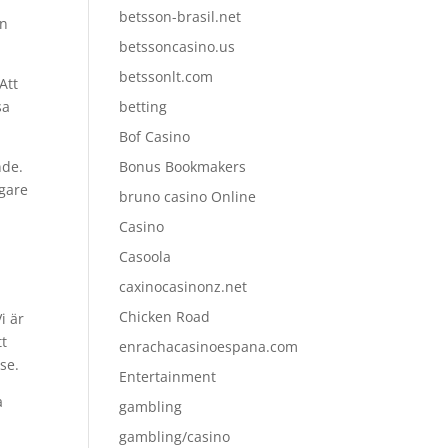
betsson-brasil.net
an
betssoncasino.us
betssonlt.com
Att
sa
betting
Bof Casino
nde.
Bonus Bookmakers
igare
bruno casino Online
Casino
Casoola
caxinocasinonz.net
Chicken Road
i är
tt
enrachacasinoespana.com
se.
Entertainment
a
gambling
gambling/casino