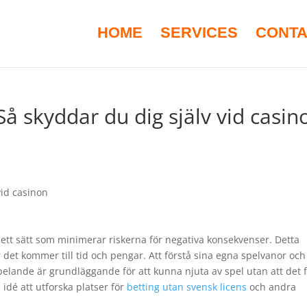
HOME
SERVICES
CONTA
Så skyddar du dig själv vid casin
vid casinon
 ett sätt som minimerar riskerna för negativa konsekvenser. Detta
r det kommer till tid och pengar. Att förstå sina egna spelvanor och
elande är grundläggande för att kunna njuta av spel utan att det 
a idé att utforska platser för
betting utan svensk licens
och andra