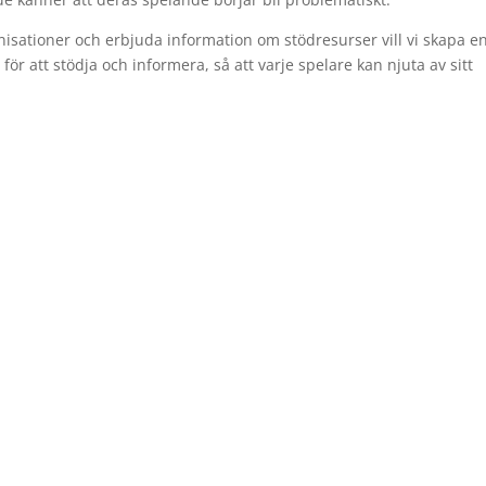
sationer och erbjuda information om stödresurser vill vi skapa e
 för att stödja och informera, så att varje spelare kan njuta av sitt