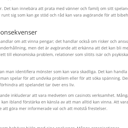
ur. Det kan innebära att prata med vänner och familj om sitt spelan
r runt sig som kan ge stöd och råd kan vara avgörande för att bibeh
 konsekvenser
a handlar om att vinna pengar; det handlar också om risker och ansv
nderhållning, men det är avgörande att erkänna att det kan bli m
tt till ekonomiska problem, relationer som slitits isär och psykisk
e kan man identifiera mönster som kan vara skadliga. Det kan handl
 man spelar för att undvika problem eller för att söka spänning. D
t förhindra att spelandet tar över ens liv.
pelande inkluderar att vara medveten om casinots verksamhet. Mång
kan ibland förstärka en känsla av att man alltid kan vinna. Att var
 att göra mer informerade val och att motstå frestelser.