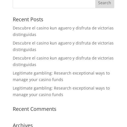
Recent Posts
Descubre el casino kun aguero y disfruta de victorias
distinguidas
Descubre el casino kun aguero y disfruta de victorias
distinguidas
Descubre el casino kun aguero y disfruta de victorias
distinguidas
Legitimate gambling: Research exceptional ways to
manage your casino funds
Legitimate gambling: Research exceptional ways to
manage your casino funds
Recent Comments
Archives