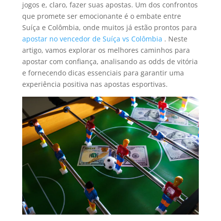
jogos e, claro, fazer suas apostas. Um dos confrontos
que promete ser emocionante é o embate entre
Suíça e Colômbia, onde muitos já estão prontos para
apostar no vencedor de Suíça vs Colômbia
. Neste
artigo, vamos explorar os melhores caminhos para
apostar com confiança, analisando as odds de vitória
e fornecendo dicas essenciais para garantir uma
experiência positiva nas apostas esportivas.