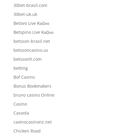
30bet-brasil.com
30bet-uk.uk
Betovo Live Καζίνο
Betspino Live Καζίνο
betsson-brasil.net
betssoncasino.us
betssonlt.com
betting
Bof Casino
Bonus Bookmakers
bruno casino Online
Casino
Casoola
caxinocasinonz.net
Chicken Road