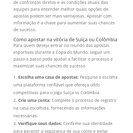
de confrontos diretos e as condições atuais das
equipes para entender melhor quais opções de
apostas podem ser mais vantajosas. Apostar com
informação é a chave para aumentar suas chances
de sucesso.
Como apostar na vitória de Suíça ou Colômbia
Para quem deseja entrar no mundo das apostas
esportivas durante a Copa do Mundo, seguir um
passo a passo pode ajudar a facilitar o processo e
maximizar suas chances de sucesso.
Escolha uma casa de apostas:
Pesquise e escolha
uma plataforma confiável que ofereça odds
competitivas para o jogo Suíça vs Colômbia.
Crie uma conta:
Complete o processo de registro
na casa escolhida, fornecendo as informações
necessárias.
Verifique seus dados:
Confirme sua identidade
para garantir a segurança de sua conta e evitar