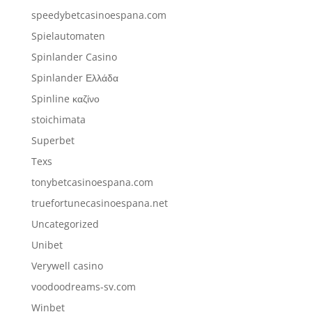
speedybetcasinoespana.com
Spielautomaten
Spinlander Casino
Spinlander Ελλάδα
Spinline καζίνο
stoichimata
Superbet
Texs
tonybetcasinoespana.com
truefortunecasinoespana.net
Uncategorized
Unibet
Verywell casino
voodoodreams-sv.com
Winbet