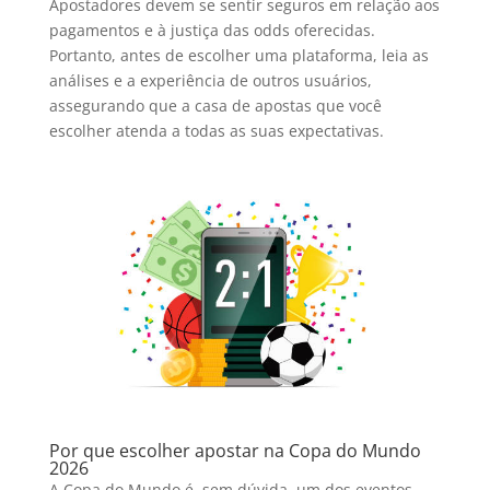
Apostadores devem se sentir seguros em relação aos
pagamentos e à justiça das odds oferecidas.
Portanto, antes de escolher uma plataforma, leia as
análises e a experiência de outros usuários,
assegurando que a casa de apostas que você
escolher atenda a todas as suas expectativas.
Por que escolher apostar na Copa do Mundo
2026
A Copa do Mundo é, sem dúvida, um dos eventos