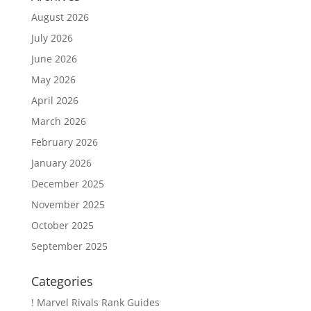
August 2026
July 2026
June 2026
May 2026
April 2026
March 2026
February 2026
January 2026
December 2025
November 2025
October 2025
September 2025
Categories
! Marvel Rivals Rank Guides