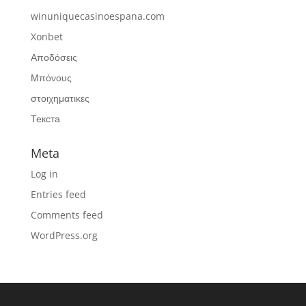
winuniquecasinoespana.com
Xonbet
Αποδόσεις
Μπόνους
στοιχηματικες
Текста
Meta
Log in
Entries feed
Comments feed
WordPress.org