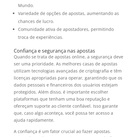
Mundo.
Variedade de opções de apostas, aumentando as
chances de lucro.
Comunidade ativa de apostadores, permitindo
troca de experiências.
Confiança e segurança nas apostas
Quando se trata de apostas online, a segurança deve
ser uma prioridade. As melhores casas de apostas
utilizam tecnologias avançadas de criptografia e têm
licenças apropriadas para operar, garantindo que os
dados pessoais e financeiros dos usuários estejam
protegidos. Além disso, é importante escolher
plataformas que tenham uma boa reputação e
ofereçam suporte ao cliente confiável. Isso garante
que, caso algo aconteça, você possa ter acesso a
ajuda rapidamente.
A confiança é um fator crucial ao fazer apostas.