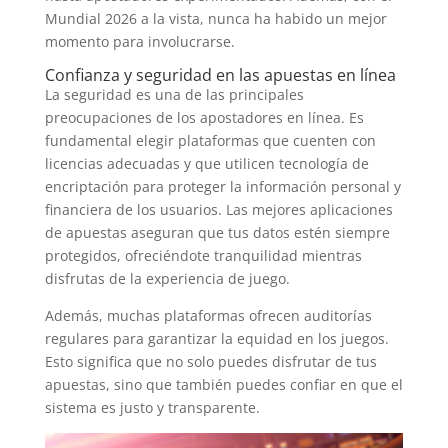
Mundial 2026 a la vista, nunca ha habido un mejor
momento para involucrarse.
Confianza y seguridad en las apuestas en línea
La seguridad es una de las principales
preocupaciones de los apostadores en línea. Es
fundamental elegir plataformas que cuenten con
licencias adecuadas y que utilicen tecnología de
encriptación para proteger la información personal y
financiera de los usuarios. Las mejores aplicaciones
de apuestas aseguran que tus datos estén siempre
protegidos, ofreciéndote tranquilidad mientras
disfrutas de la experiencia de juego.
Además, muchas plataformas ofrecen auditorías
regulares para garantizar la equidad en los juegos.
Esto significa que no solo puedes disfrutar de tus
apuestas, sino que también puedes confiar en que el
sistema es justo y transparente.