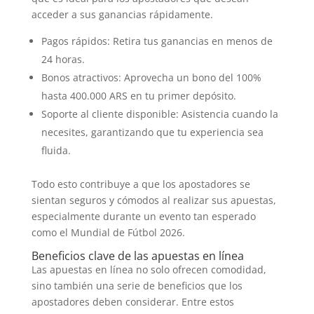
acceder a sus ganancias rápidamente.
Pagos rápidos: Retira tus ganancias en menos de
24 horas.
Bonos atractivos: Aprovecha un bono del 100%
hasta 400.000 ARS en tu primer depósito.
Soporte al cliente disponible: Asistencia cuando la
necesites, garantizando que tu experiencia sea
fluida.
Todo esto contribuye a que los apostadores se
sientan seguros y cómodos al realizar sus apuestas,
especialmente durante un evento tan esperado
como el Mundial de Fútbol 2026.
Beneficios clave de las apuestas en línea
Las apuestas en línea no solo ofrecen comodidad,
sino también una serie de beneficios que los
apostadores deben considerar. Entre estos