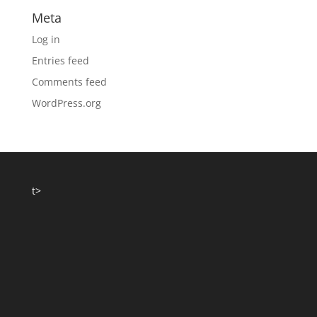
Meta
Log in
Entries feed
Comments feed
WordPress.org
t>