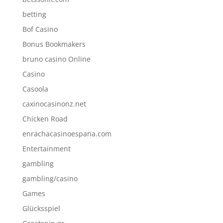
betting
Bof Casino
Bonus Bookmakers
bruno casino Online
Casino
Casoola
caxinocasinonz.net
Chicken Road
enrachacasinoespana.com
Entertainment
gambling
gambling/casino
Games
Glücksspiel