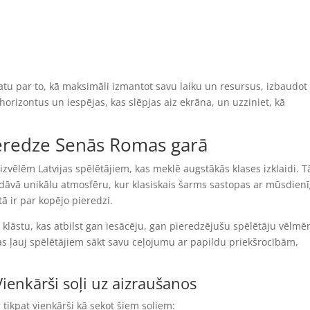
katu par to, kā maksimāli izmantot savu laiku un resursus, izbaudot
 horizontus un iespējas, kas slēpjas aiz ekrāna, un uzziniet, kā
ieredze Senās Romas garā
izvēlēm Latvijas spēlētājiem, kas meklē augstākās klases izklaidi. T
dāvā unikālu atmosfēru, kur klasiskais šarms sastopas ar mūsdien
tā ir par kopējo pieredzi.
u klāstu, kas atbilst gan iesācēju, gan pieredzējušu spēlētāju vēlmē
as ļauj spēlētājiem sākt savu ceļojumu ar papildu priekšrocībām,
Vienkārši soļi uz aizraušanos
 tikpat vienkārši kā sekot šiem soļiem: