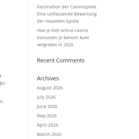
Faszination der Casinospiele
Eine umfassende Bewertung
der neuesten Spiele
Hoe je met online casino
bonussen je kansen kunt
vergroten in 2026
Recent Comments
ā
Archives
īgu
August 2026
July 2026
m.
June 2026
May 2026
April 2026
March 2026