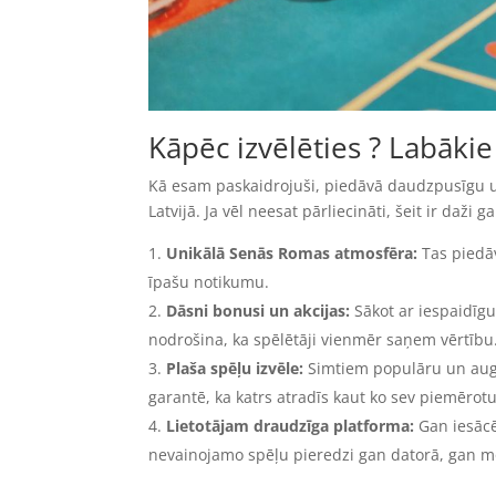
Kāpēc izvēlēties ? Labākie
Kā esam paskaidrojuši, piedāvā daudzpusīgu un
Latvijā. Ja vēl neesat pārliecināti, šeit ir daži g
Unikālā Senās Romas atmosfēra:
Tas piedāv
īpašu notikumu.
Dāsni bonusi un akcijas:
Sākot ar iespaidīg
nodrošina, ka spēlētāji vienmēr saņem vērtību
Plaša spēļu izvēle:
Simtiem populāru un aug
garantē, ka katrs atradīs kaut ko sev piemērotu
Lietotājam draudzīga platforma:
Gan iesācēj
nevainojamo spēļu pieredzi gan datorā, gan mo