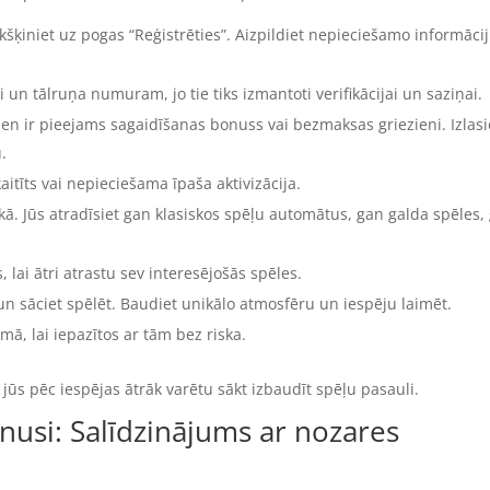
kšķiniet uz pogas “Reģistrēties”. Aizpildiet nepieciešamo informācij
un tālruņa numuram, jo tie tiks izmantoti verifikācijai un saziņai.
en ir pieejams sagaidīšanas bonuss vai bezmaksas griezieni. Izlasi
.
aitīts vai nepieciešama īpaša aktivizācija.
tēkā. Jūs atradīsiet gan klasiskos spēļu automātus, gan galda spēles,
, lai ātri atrastu sev interesējošās spēles.
 un sāciet spēlēt. Baudiet unikālo atmosfēru un iespēju laimēt.
ā, lai iepazītos ar tām bez riska.
i jūs pēc iespējas ātrāk varētu sākt izbaudīt spēļu pasauli.
nusi: Salīdzinājums ar nozares