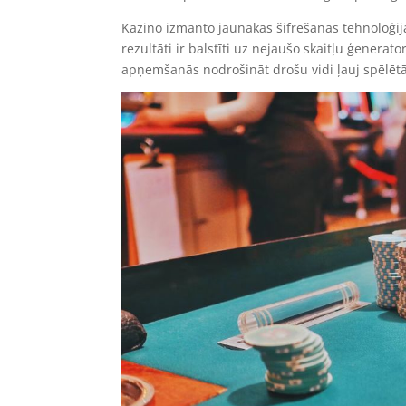
Kazino izmanto jaunākās šifrēšanas tehnoloģija
rezultāti ir balstīti uz nejaušo skaitļu ģenerat
apņemšanās nodrošināt drošu vidi ļauj spēlēt