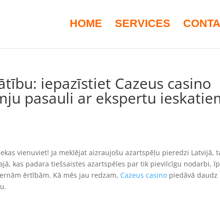
HOME
SERVICES
CONTA
ātību: iepazīstiet Cazeus casino
mju pasauli ar ekspertu ieskati
iekas vienuviet! Ja meklējat aizraujošu azartspēļu pieredzi Latvijā, 
jā, kas padara tiešsaistes azartspēles par tik pievilcīgu nodarbi, īp
modernām ērtībām. Kā mēs jau redzam,
Cazeus casino
piedāvā daudz
mu.