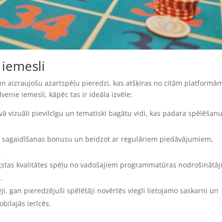
 iemesli
 aizraujošu azartspēļu pieredzi, kas atšķiras no citām platformā
alvenie iemesli, kāpēc tas ir ideāla izvēle:
ā vizuāli pievilcīgu un tematiski bagātu vidi, kas padara spēlēšan
u sagaidīšanas bonusu un beidzot ar regulāriem piedāvājumiem,
.
stas kvalitātes spēļu no vadošajiem programmatūras nodrošinātā
.
i, gan pieredzējuši spēlētāji novērtēs viegli lietojamo saskarni un
bilajās ierīcēs.