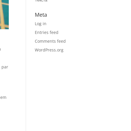
Meta
Log in
Entries feed
Comments feed
m
WordPress.org
u par
jiem