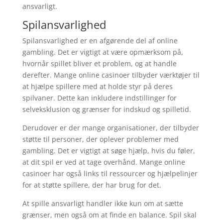
ansvarligt.
Spilansvarlighed
Spilansvarlighed er en afgørende del af online
gambling. Det er vigtigt at være opmærksom på,
hvornår spillet bliver et problem, og at handle
derefter. Mange online casinoer tilbyder værktøjer til
at hjælpe spillere med at holde styr på deres
spilvaner. Dette kan inkludere indstillinger for
selveksklusion og grænser for indskud og spilletid.
Derudover er der mange organisationer, der tilbyder
støtte til personer, der oplever problemer med
gambling. Det er vigtigt at søge hjælp, hvis du føler,
at dit spil er ved at tage overhånd. Mange online
casinoer har også links til ressourcer og hjælpelinjer
for at støtte spillere, der har brug for det.
At spille ansvarligt handler ikke kun om at sætte
grænser, men også om at finde en balance. Spil skal