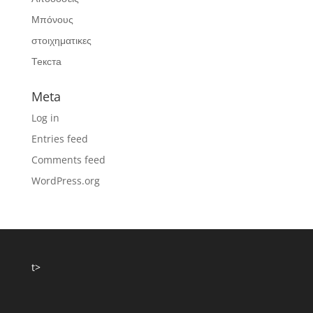
Μπόνους
στοιχηματικες
Текста
Meta
Log in
Entries feed
Comments feed
WordPress.org
t>