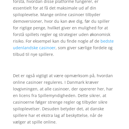
forstå, hvordan disse platforme fungerer, er
essentielt for at få det maksimale ud af din
spiloplevelse. Mange online casinoer tilbyder
demoversioner, hvor du kan øve dig, før du spiller
for rigtige penge, hvilket giver en mulighed for at
forstå spillets regler og strategier uden økonomisk
risiko. For eksempel kan du finde nogle af de
bedste
udenlandske casinoer
, som giver særlige fordele og
tilbud til nye spillere.
Det er også vigtigt at være opmærksom på, hvordan
online casinoer reguleres. I Danmark kræver
lovgivningen, at alle casinoer, der opererer her, har
en licens fra Spillemyndigheden. Dette sikrer, at
casinoerne følger strenge regler og tilbyder sikre
spiloplevelser. Desuden betyder det, at danske
spillere har et ekstra lag af beskyttelse, når de
vælger at spille online.