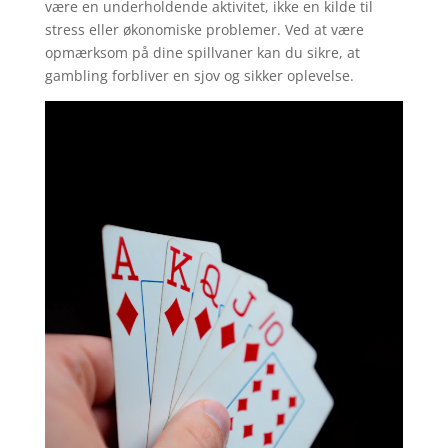
være en underholdende aktivitet, ikke en kilde til
stress eller økonomiske problemer. Ved at være
opmærksom på dine spillvaner kan du sikre, at
gambling forbliver en sjov og sikker oplevelse.