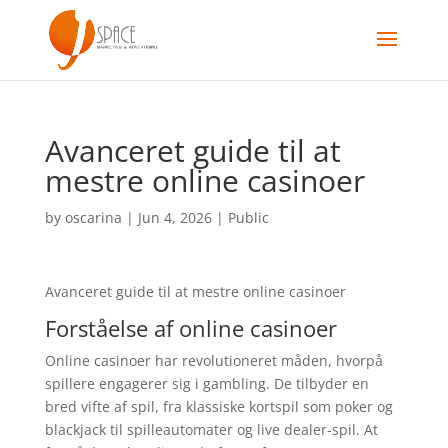
Avanceret guide til at
mestre online casinoer
by
oscarina
|
Jun 4, 2026
|
Public
Avanceret guide til at mestre online casinoer
Forståelse af online casinoer
Online casinoer har revolutioneret måden, hvorpå
spillere engagerer sig i gambling. De tilbyder en
bred vifte af spil, fra klassiske kortspil som poker og
blackjack til spilleautomater og live dealer-spil. At