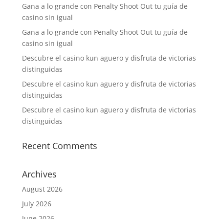
Gana a lo grande con Penalty Shoot Out tu guía de
casino sin igual
Gana a lo grande con Penalty Shoot Out tu guía de
casino sin igual
Descubre el casino kun aguero y disfruta de victorias
distinguidas
Descubre el casino kun aguero y disfruta de victorias
distinguidas
Descubre el casino kun aguero y disfruta de victorias
distinguidas
Recent Comments
Archives
August 2026
July 2026
June 2026