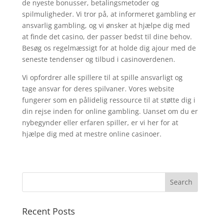
de nyeste bonusser, betalingsmetoder og
spilmuligheder. Vi tror på, at informeret gambling er
ansvarlig gambling, og vi ønsker at hjælpe dig med
at finde det casino, der passer bedst til dine behov.
Besøg os regelmæssigt for at holde dig ajour med de
seneste tendenser og tilbud i casinoverdenen.
Vi opfordrer alle spillere til at spille ansvarligt og
tage ansvar for deres spilvaner. Vores website
fungerer som en pålidelig ressource til at støtte dig i
din rejse inden for online gambling. Uanset om du er
nybegynder eller erfaren spiller, er vi her for at
hjælpe dig med at mestre online casinoer.
Recent Posts