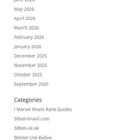
May 2026
April 2026
March 2026
February 2026
January 2026
December 2025
November 2025
October 2025
September 2025
Categories
! Marvel Rivals Rank Guides
30bet-brasil.com
30bet-uk.uk
Betovo Live Καζίνο