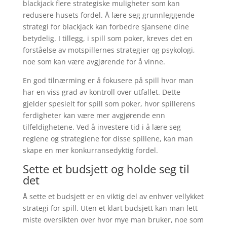
blackjack flere strategiske muligheter som kan
redusere husets fordel. Å lære seg grunnleggende
strategi for blackjack kan forbedre sjansene dine
betydelig. I tillegg, i spill som poker, kreves det en
forståelse av motspillernes strategier og psykologi,
noe som kan være avgjørende for å vinne.
En god tilnærming er å fokusere på spill hvor man
har en viss grad av kontroll over utfallet. Dette
gjelder spesielt for spill som poker, hvor spillerens
ferdigheter kan være mer avgjørende enn
tilfeldighetene. Ved å investere tid i å lære seg
reglene og strategiene for disse spillene, kan man
skape en mer konkurransedyktig fordel.
Sette et budsjett og holde seg til
det
Å sette et budsjett er en viktig del av enhver vellykket
strategi for spill. Uten et klart budsjett kan man lett
miste oversikten over hvor mye man bruker, noe som