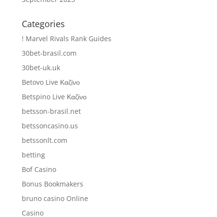
Categories
! Marvel Rivals Rank Guides
30bet-brasil.com
30bet-uk.uk
Betovo Live Καζίνο
Betspino Live Καζίνο
betsson-brasil.net
betssoncasino.us
betssonlt.com
betting
Bof Casino
Bonus Bookmakers
bruno casino Online
Casino