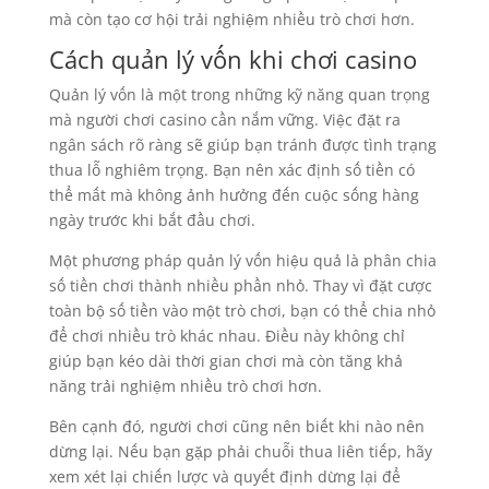
mà còn tạo cơ hội trải nghiệm nhiều trò chơi hơn.
Cách quản lý vốn khi chơi casino
Quản lý vốn là một trong những kỹ năng quan trọng
mà người chơi casino cần nắm vững. Việc đặt ra
ngân sách rõ ràng sẽ giúp bạn tránh được tình trạng
thua lỗ nghiêm trọng. Bạn nên xác định số tiền có
thể mất mà không ảnh hưởng đến cuộc sống hàng
ngày trước khi bắt đầu chơi.
Một phương pháp quản lý vốn hiệu quả là phân chia
số tiền chơi thành nhiều phần nhỏ. Thay vì đặt cược
toàn bộ số tiền vào một trò chơi, bạn có thể chia nhỏ
để chơi nhiều trò khác nhau. Điều này không chỉ
giúp bạn kéo dài thời gian chơi mà còn tăng khả
năng trải nghiệm nhiều trò chơi hơn.
Bên cạnh đó, người chơi cũng nên biết khi nào nên
dừng lại. Nếu bạn gặp phải chuỗi thua liên tiếp, hãy
xem xét lại chiến lược và quyết định dừng lại để