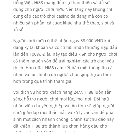
tiếng Việt, Hi88 mang đến sự thân thiện và dễ sử
dụng cho người chơi mới. Nền tảng này không chỉ
cung cấp các trò chơi casino đa dạng mà còn có
nhiều sản phẩm cá cược khác như thể thao, slot và
xổ số.
Người chơi mới có thể nhận ngay 58.000 VNĐ khi
đăng ký tài khoản và có cơ hội nhận thưởng nạp đầu
lên đến 100%. Điều này tạo điều kiện cho người chơi
có thêm nguồn vốn để trải nghiệm các trò chơi yêu
thích. Hơn nữa, Hi88 cam kết bảo mật thông tin cá
nhân và tài chính của người chơi, giúp họ an tâm
hơn trong quá trình tham gia.
Với dịch vụ hỗ trợ khách hàng 24/7, Hi88 luôn sẵn
sàng hỗ trợ người chơi mọi lúc, mọi nơi. Đội ngũ
nhân viên chuyên nghiệp và tận tình sẽ giúp người
chơi giải đáp mọi thắc mắc và xử lý các vấn đề phát
sinh một cách nhanh chóng. Chính sự chu đáo này
đã khiến Hi88 trở thành lựa chọn hàng đầu cho