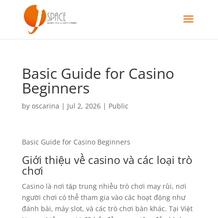
Basic Guide for Casino
Beginners
by
oscarina
|
Jul 2, 2026
|
Public
Basic Guide for Casino Beginners
Giới thiệu về casino và các loại trò
chơi
Casino là nơi tập trung nhiều trò chơi may rủi, nơi
người chơi có thể tham gia vào các hoạt động như
đánh bài, máy slot, và các trò chơi bàn khác. Tại Việt