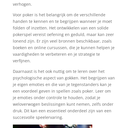
verhogen.
Voor poker is het belangrijk om de verschillende
handen te kennen en te begrijpen wanneer je moet
folden of inzetten. Het ontwikkelen van een solide
pokerspel vereist oefening en geduld, maar kan zeer
lonend zijn. Er zijn veel bronnen beschikbaar, zoals
boeken en online cursussen, die je kunnen helpen je
vaardigheden te verbeteren en je strategie te
verfijnen.
Daarnaast is het ook nuttig om te leren over het
psychologische aspect van gokken. Het begrijpen van
je eigen emoties en die van je tegenstanders kan je
een voordeel geven in spellen zoals poker. Leer om
je emoties onder controle te houden, zodat je
weloverwogen beslissingen kunt nemen, zelfs onder
druk. Dit kan een essentieel onderdeel zijn van een
succesvolle speelervaring.