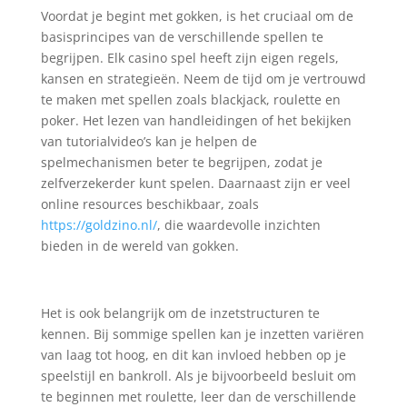
Voordat je begint met gokken, is het cruciaal om de
basisprincipes van de verschillende spellen te
begrijpen. Elk casino spel heeft zijn eigen regels,
kansen en strategieën. Neem de tijd om je vertrouwd
te maken met spellen zoals blackjack, roulette en
poker. Het lezen van handleidingen of het bekijken
van tutorialvideo’s kan je helpen de
spelmechanismen beter te begrijpen, zodat je
zelfverzekerder kunt spelen. Daarnaast zijn er veel
online resources beschikbaar, zoals
https://goldzino.nl/
, die waardevolle inzichten
bieden in de wereld van gokken.
Het is ook belangrijk om de inzetstructuren te
kennen. Bij sommige spellen kan je inzetten variëren
van laag tot hoog, en dit kan invloed hebben op je
speelstijl en bankroll. Als je bijvoorbeeld besluit om
te beginnen met roulette, leer dan de verschillende