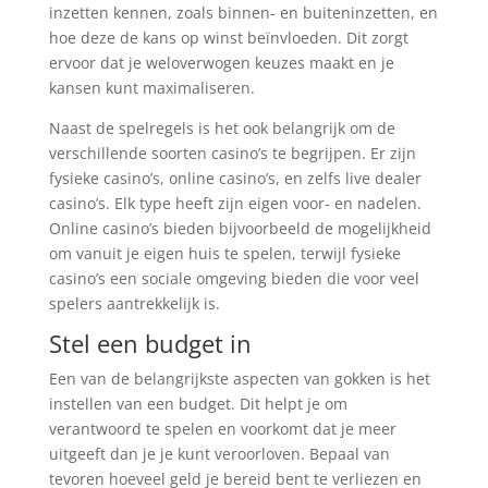
inzetten kennen, zoals binnen- en buiteninzetten, en
hoe deze de kans op winst beïnvloeden. Dit zorgt
ervoor dat je weloverwogen keuzes maakt en je
kansen kunt maximaliseren.
Naast de spelregels is het ook belangrijk om de
verschillende soorten casino’s te begrijpen. Er zijn
fysieke casino’s, online casino’s, en zelfs live dealer
casino’s. Elk type heeft zijn eigen voor- en nadelen.
Online casino’s bieden bijvoorbeeld de mogelijkheid
om vanuit je eigen huis te spelen, terwijl fysieke
casino’s een sociale omgeving bieden die voor veel
spelers aantrekkelijk is.
Stel een budget in
Een van de belangrijkste aspecten van gokken is het
instellen van een budget. Dit helpt je om
verantwoord te spelen en voorkomt dat je meer
uitgeeft dan je je kunt veroorloven. Bepaal van
tevoren hoeveel geld je bereid bent te verliezen en