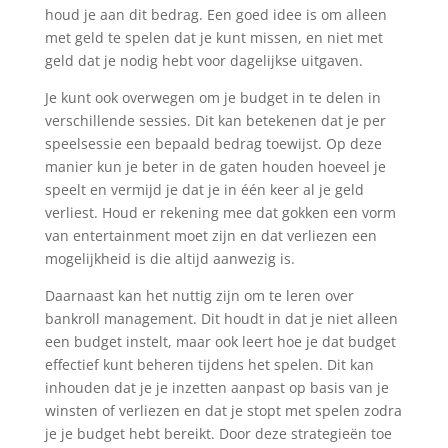
houd je aan dit bedrag. Een goed idee is om alleen
met geld te spelen dat je kunt missen, en niet met
geld dat je nodig hebt voor dagelijkse uitgaven.
Je kunt ook overwegen om je budget in te delen in
verschillende sessies. Dit kan betekenen dat je per
speelsessie een bepaald bedrag toewijst. Op deze
manier kun je beter in de gaten houden hoeveel je
speelt en vermijd je dat je in één keer al je geld
verliest. Houd er rekening mee dat gokken een vorm
van entertainment moet zijn en dat verliezen een
mogelijkheid is die altijd aanwezig is.
Daarnaast kan het nuttig zijn om te leren over
bankroll management. Dit houdt in dat je niet alleen
een budget instelt, maar ook leert hoe je dat budget
effectief kunt beheren tijdens het spelen. Dit kan
inhouden dat je je inzetten aanpast op basis van je
winsten of verliezen en dat je stopt met spelen zodra
je je budget hebt bereikt. Door deze strategieën toe