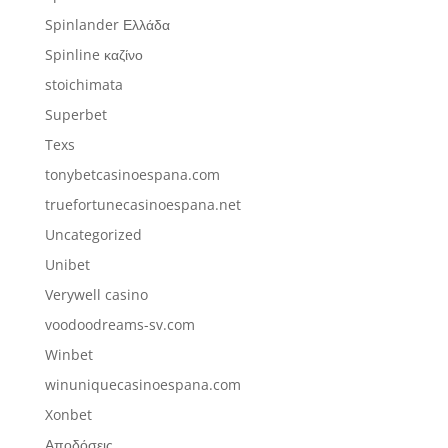
Spinlander Ελλάδα
Spinline καζίνο
stoichimata
Superbet
Texs
tonybetcasinoespana.com
truefortunecasinoespana.net
Uncategorized
Unibet
Verywell casino
voodoodreams-sv.com
Winbet
winuniquecasinoespana.com
Xonbet
Αποδόσεις