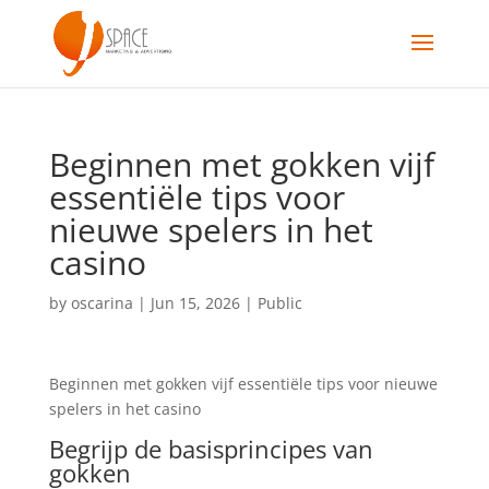
Beginnen met gokken vijf
essentiële tips voor
nieuwe spelers in het
casino
by
oscarina
|
Jun 15, 2026
|
Public
Beginnen met gokken vijf essentiële tips voor nieuwe
spelers in het casino
Begrijp de basisprincipes van
gokken