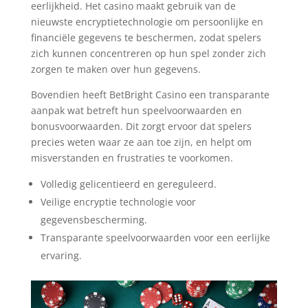
eerlijkheid. Het casino maakt gebruik van de
nieuwste encryptietechnologie om persoonlijke en
financiële gegevens te beschermen, zodat spelers
zich kunnen concentreren op hun spel zonder zich
zorgen te maken over hun gegevens.
Bovendien heeft BetBright Casino een transparante
aanpak wat betreft hun speelvoorwaarden en
bonusvoorwaarden. Dit zorgt ervoor dat spelers
precies weten waar ze aan toe zijn, en helpt om
misverstanden en frustraties te voorkomen.
Volledig gelicentieerd en gereguleerd.
Veilige encryptie technologie voor
gegevensbescherming.
Transparante speelvoorwaarden voor een eerlijke
ervaring.