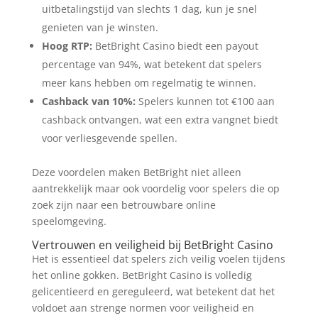
uitbetalingstijd van slechts 1 dag, kun je snel
genieten van je winsten.
Hoog RTP:
BetBright Casino biedt een payout
percentage van 94%, wat betekent dat spelers
meer kans hebben om regelmatig te winnen.
Cashback van 10%:
Spelers kunnen tot €100 aan
cashback ontvangen, wat een extra vangnet biedt
voor verliesgevende spellen.
Deze voordelen maken BetBright niet alleen
aantrekkelijk maar ook voordelig voor spelers die op
zoek zijn naar een betrouwbare online
speelomgeving.
Vertrouwen en veiligheid bij BetBright Casino
Het is essentieel dat spelers zich veilig voelen tijdens
het online gokken. BetBright Casino is volledig
gelicentieerd en gereguleerd, wat betekent dat het
voldoet aan strenge normen voor veiligheid en