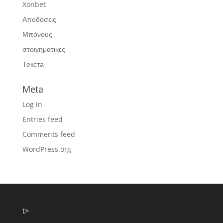
Xonbet
Αποδόσεις
Μπόνους
στοιχηματικες
Текста
Meta
Log in
Entries feed
Comments feed
WordPress.org
t>