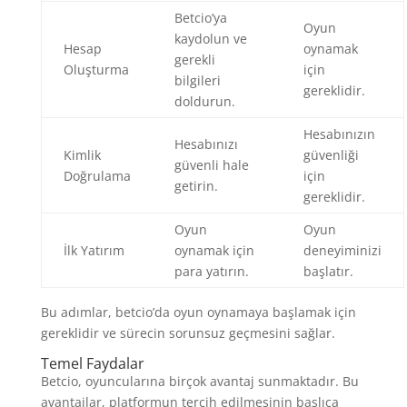
Betcio’ya
Oyun
kaydolun ve
Hesap
oynamak
gerekli
Oluşturma
için
bilgileri
gereklidir.
doldurun.
Hesabınızın
Hesabınızı
Kimlik
güvenliği
güvenli hale
Doğrulama
için
getirin.
gereklidir.
Oyun
Oyun
İlk Yatırım
oynamak için
deneyiminizi
para yatırın.
başlatır.
Bu adımlar, betcio’da oyun oynamaya başlamak için
gereklidir ve sürecin sorunsuz geçmesini sağlar.
Temel Faydalar
Betcio, oyuncularına birçok avantaj sunmaktadır. Bu
avantajlar, platformun tercih edilmesinin başlıca