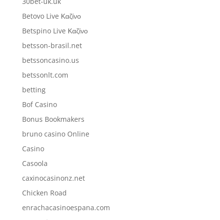
30bet-uk.uk
Betovo Live Καζίνο
Betspino Live Καζίνο
betsson-brasil.net
betssoncasino.us
betssonlt.com
betting
Bof Casino
Bonus Bookmakers
bruno casino Online
Casino
Casoola
caxinocasinonz.net
Chicken Road
enrachacasinoespana.com