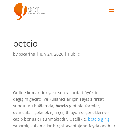
betcio
by
oscarina
|
Jun 24, 2026
|
Public
Online kumar dünyası, son yıllarda büyük bir
değişim geçirdi ve kullanıcılar için sayısız fırsat
sundu. Bu bağlamda,
betcio
gibi platformlar,
oyuncuları çekmek için çeşitli oyun seçenekleri ve
cazip bonuslar sunmaktadır. Özellikle,
betcio giriş
yaparak, kullanıcılar birçok avantajdan faydalanabilir