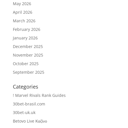
May 2026
April 2026
March 2026
February 2026
January 2026
December 2025
November 2025
October 2025
September 2025
Categories
! Marvel Rivals Rank Guides
30bet-brasil.com
30bet-uk.uk
Betovo Live Καζίνο