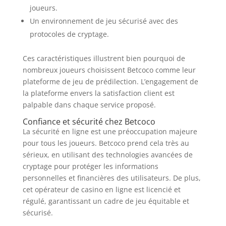
joueurs.
Un environnement de jeu sécurisé avec des
protocoles de cryptage.
Ces caractéristiques illustrent bien pourquoi de
nombreux joueurs choisissent Betcoco comme leur
plateforme de jeu de prédilection. L’engagement de
la plateforme envers la satisfaction client est
palpable dans chaque service proposé.
Confiance et sécurité chez Betcoco
La sécurité en ligne est une préoccupation majeure
pour tous les joueurs. Betcoco prend cela très au
sérieux, en utilisant des technologies avancées de
cryptage pour protéger les informations
personnelles et financières des utilisateurs. De plus,
cet opérateur de casino en ligne est licencié et
régulé, garantissant un cadre de jeu équitable et
sécurisé.