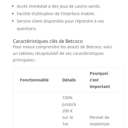
Accès immédiat à des jeux de casino variés.
Facilité d’utilisation de l’interface mobile.
Service client disponible pour répondre à vos
questions.
Caractéristiques clés de Betcoco
Pour mieux comprendre les atouts de Betcoco, voici
un tableau récapitulatif de ses caractéristiques
principales :
Pourquoi
Fonctionnalité
Détails
c’est
important
100%
jusqu’à
200 €
sur le
Permet de
1er
maximiser