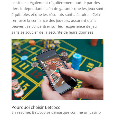
Le site est également régulièrement audité par des
tiers indépendants, afin de garantir que les jeux sont
équitables et que les résultats sont aléatoires. Cela
renforce la confiance des joueurs, assurant qu’ils
peuvent se concentrer sur leur expérience de jeu
sans se soucier de la sécurité de leurs données.
Pourquoi choisir Betcoco
En résumé, Betcoco se démarque comme un casino