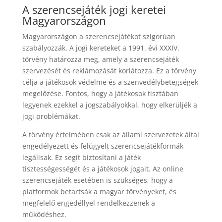
A szerencsejáték jogi keretei
Magyarországon
Magyarországon a szerencsejátékot szigorúan
szabályozzák. A jogi kereteket a 1991. évi XXXIV.
törvény határozza meg, amely a szerencsejáték
szervezését és reklámozását korlátozza. Ez a törvény
célja a játékosok védelme és a szenvedélybetegségek
megelőzése. Fontos, hogy a játékosok tisztában
legyenek ezekkel a jogszabályokkal, hogy elkerüljék a
jogi problémákat.
A törvény értelmében csak az állami szervezetek által
engedélyezett és felügyelt szerencsejátékformák
legálisak. Ez segít biztosítani a játék
tisztességességét és a játékosok jogait. Az online
szerencsejáték esetében is szükséges, hogy a
platformok betartsák a magyar törvényeket, és
megfelelő engedéllyel rendelkezzenek a
működéshez.