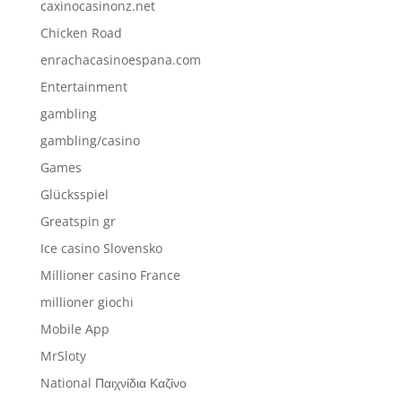
caxinocasinonz.net
Chicken Road
enrachacasinoespana.com
Entertainment
gambling
gambling/casino
Games
Glücksspiel
Greatspin gr
Ice casino Slovensko
Millioner casino France
millioner giochi
Mobile App
MrSloty
National Παιχνίδια Καζίνο