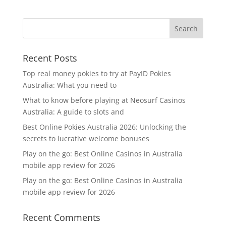
Recent Posts
Top real money pokies to try at PayID Pokies
Australia: What you need to
What to know before playing at Neosurf Casinos
Australia: A guide to slots and
Best Online Pokies Australia 2026: Unlocking the
secrets to lucrative welcome bonuses
Play on the go: Best Online Casinos in Australia
mobile app review for 2026
Play on the go: Best Online Casinos in Australia
mobile app review for 2026
Recent Comments