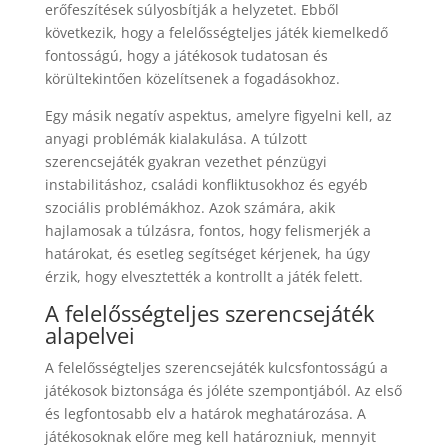
erőfeszítések súlyosbítják a helyzetet. Ebből
következik, hogy a felelősségteljes játék kiemelkedő
fontosságú, hogy a játékosok tudatosan és
körültekintően közelítsenek a fogadásokhoz.
Egy másik negatív aspektus, amelyre figyelni kell, az
anyagi problémák kialakulása. A túlzott
szerencsejáték gyakran vezethet pénzügyi
instabilitáshoz, családi konfliktusokhoz és egyéb
szociális problémákhoz. Azok számára, akik
hajlamosak a túlzásra, fontos, hogy felismerjék a
határokat, és esetleg segítséget kérjenek, ha úgy
érzik, hogy elvesztették a kontrollt a játék felett.
A felelősségteljes szerencsejáték
alapelvei
A felelősségteljes szerencsejáték kulcsfontosságú a
játékosok biztonsága és jóléte szempontjából. Az első
és legfontosabb elv a határok meghatározása. A
játékosoknak előre meg kell határozniuk, mennyit