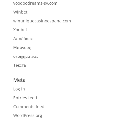
voodoodreams-sv.com
Winbet
winuniquecasinoespana.com
Xonbet
Αποδόσεις
Μπόνους
στοιχηματικες
Текста
Meta
Log in
Entries feed
Comments feed
WordPress.org