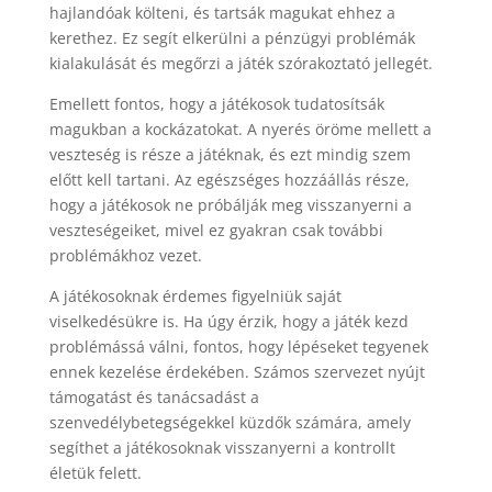
hajlandóak költeni, és tartsák magukat ehhez a
kerethez. Ez segít elkerülni a pénzügyi problémák
kialakulását és megőrzi a játék szórakoztató jellegét.
Emellett fontos, hogy a játékosok tudatosítsák
magukban a kockázatokat. A nyerés öröme mellett a
veszteség is része a játéknak, és ezt mindig szem
előtt kell tartani. Az egészséges hozzáállás része,
hogy a játékosok ne próbálják meg visszanyerni a
veszteségeiket, mivel ez gyakran csak további
problémákhoz vezet.
A játékosoknak érdemes figyelniük saját
viselkedésükre is. Ha úgy érzik, hogy a játék kezd
problémássá válni, fontos, hogy lépéseket tegyenek
ennek kezelése érdekében. Számos szervezet nyújt
támogatást és tanácsadást a
szenvedélybetegségekkel küzdők számára, amely
segíthet a játékosoknak visszanyerni a kontrollt
életük felett.