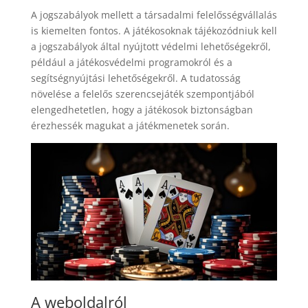
A jogszabályok mellett a társadalmi felelősségvállalás
is kiemelten fontos. A játékosoknak tájékozódniuk kell
a jogszabályok által nyújtott védelmi lehetőségekről,
például a játékosvédelmi programokról és a
segítségnyújtási lehetőségekről. A tudatosság
növelése a felelős szerencsejáték szempontjából
elengedhetetlen, hogy a játékosok biztonságban
érezhessék magukat a játékmenetek során.
A weboldalról