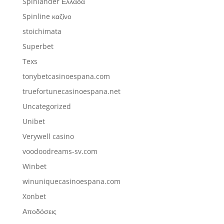
Spinlander Ελλάδα
Spinline καζίνο
stoichimata
Superbet
Texs
tonybetcasinoespana.com
truefortunecasinoespana.net
Uncategorized
Unibet
Verywell casino
voodoodreams-sv.com
Winbet
winuniquecasinoespana.com
Xonbet
Αποδόσεις