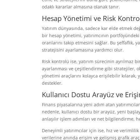
odaklı kararlar almasına olanak tanır.
Hesap Yönetimi ve Risk Kontro
Yatırım dünyasında, sadece kar elde etmek değ
bir hesap yönetimi, yatırımcının portföyündeki 
oranlarını takip etmesini sağlar. Bu şeffaflık,
stratejisini ayarlamasına yardımcı olur.
Risk kontrolü ise, yatırım sürecinin ayrılmaz b
ayarlanması ve çeşitlendirme gibi stratejiler, ol
yönetimi araçlarını kolayca erişilebilir kılarak
destekler.
Kullanıcı Dostu Arayüz ve Erişi
Finans piyasalarına yeni adım atan yatırımcılar
nedenle, kullanıcı dostu bir arayüz, yeni başl
anlaşılır işlem adımları ve net bilgilendirme, 
Deneyimli yatırımcılar için ise, hız ve verimlili
verilerine anında erişim ve gelişmiş grafik araçl