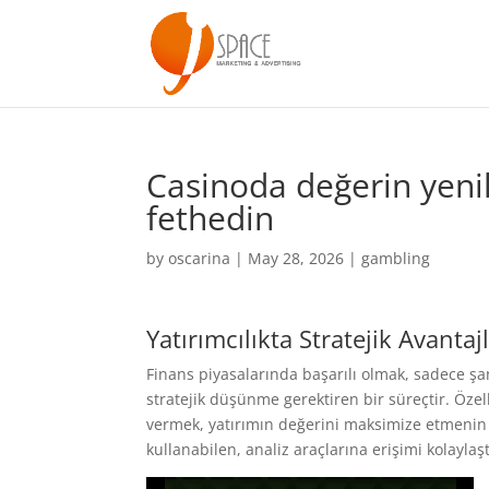
Casinoda değerin yenil
fethedin
by
oscarina
|
May 28, 2026
|
gambling
Yatırımcılıkta Stratejik Avantaj
Finans piyasalarında başarılı olmak, sadece şa
stratejik düşünme gerektiren bir süreçtir. Öze
vermek, yatırımın değerini maksimize etmenin a
kullanabilen, analiz araçlarına erişimi kolayla