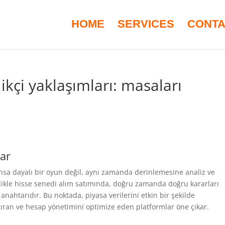
HOME
SERVICES
CONTA
ikçi yaklaşımları: masaları
lar
nsa dayalı bir oyun değil, aynı zamanda derinlemesine analiz ve
llikle hisse senedi alım satımında, doğru zamanda doğru kararları
nahtarıdır. Bu noktada, piyasa verilerini etkin bir şekilde
ştıran ve hesap yönetimini optimize eden platformlar öne çıkar.