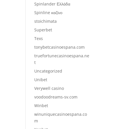
Spinlander Ελλάδα
Spinline καζίνο
stoichimata
Superbet
Texs
tonybetcasinoespana.com
truefortunecasinoespana.ne
t
Uncategorized
Unibet
Verywell casino
voodoodreams-sv.com
Winbet
winuniquecasinoespana.co
m