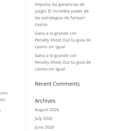
Impulsa las ganancias de
juego: El increíble poder de
las estrategias de fairpari
casino
Gana a lo grande con
Penalty Shoot Out tu guía de
casino sin igual
Gana a lo grande con
Penalty Shoot Out tu guía de
casino sin igual
Recent Comments
bzını
tir.
Archives
August 2026
e
July 2026
n
June 2026