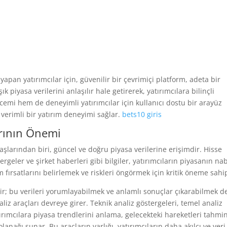
apan yatırımcılar için, güvenilir bir çevrimiçi platform, adeta bir
 piyasa verilerini anlaşılır hale getirerek, yatırımcılara bilinçli
emi hem de deneyimli yatırımcılar için kullanıcı dostu bir arayüz
 verimli bir yatırım deneyimi sağlar.
bets10 giris
arının Önemi
şlarından biri, güncel ve doğru piyasa verilerine erişimdir. Hisse
ergeler ve şirket haberleri gibi bilgiler, yatırımcıların piyasanın na
m fırsatlarını belirlemek ve riskleri öngörmek için kritik öneme sahip
ir; bu verileri yorumlayabilmek ve anlamlı sonuçlar çıkarabilmek d
liz araçları devreye girer. Teknik analiz göstergeleri, temel analiz
tırımcılara piyasa trendlerini anlama, gelecekteki hareketleri tahmi
lanağı sunar. Bu araçların varlığı, yatırımcıların daha akılcı ve veri