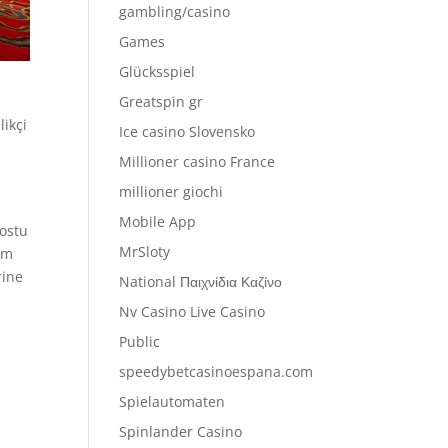
gambling/casino
Games
Glücksspiel
Greatspin gr
likçi
Ice casino Slovensko
Millioner casino France
millioner giochi
Mobile App
dostu
MrSloty
hem
rine
National Παιχνίδια Καζίνο
Nv Casino Live Casino
Public
speedybetcasinoespana.com
Spielautomaten
Spinlander Casino