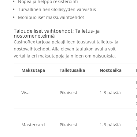
Nopea ja helppo rekisteröinti
Turvallinen henkilöllisyyden vahvistus
Monipuoliset maksuvaihtoehdot
Taloudelliset vaihtoehdot: Talletus- ja
nostomenetelmiä
CasinoRex tarjoaa pelaajilleen joustavat talletus- ja
nostovaihtoehdot. Alla olevan taulukon avulla voit
vertailla eri maksutapoja ja niiden ominaisuuksia.
Maksutapa
Talletusaika
Nostoaika
Visa
Pikaisesti
1-3 päivää
Mastercard
Pikaisesti
1-3 päivää