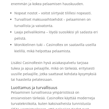
enemmän ja kokea pelaamisen hauskuuden.
Nopeat nostot – voitot siirtyvät tilillesi nopeasti.
Turvalliset maksuvaihtoehdot – pelaaminen on
turvallista ja vaivatonta.
Laaja pelivalikoima – löydä suosikkisi yli sadasta eri
pelistä.
Monikielinen tuki – CasinoRex on saatavilla useilla
kielillä, mikä helpottaa pelaamista.
Lisäksi CasinoRexin hyvä asiakaspalvelu tarjoaa
tukea ja apua pelaajille, mikä on tärkeää, erityisesti
uusille pelaajille, jotka saattavat kohdata kysymyksiä
tai haasteita pelatessaan.
Luottamus ja turvallisuus
Pelaaminen turvallisessa ympäristössä on
ensiarvoisen tärkeää. CasinoRex käyttää moderneja
turvatekniikoita, kuten kaksivaiheista tunnistusta