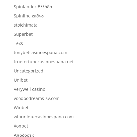
Spinlander Ελλάδα
Spinline καζίνο
stoichimata
Superbet
Texs
tonybetcasinoespana.com
truefortunecasinoespana.net
Uncategorized
Unibet
Verywell casino
voodoodreams-sv.com
Winbet
winuniquecasinoespana.com
Xonbet
Αποδόσεις