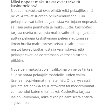
Miksi nopeat maksutavat ovat tärkeitä
kasinopeleissä
Nopeat maksutavat ovat elintärkeitä pelaajille, sillä
ne vaikuttavat suoraan pelikokemukseen. Kun
pelaajat voivat tallettaa ja nostaa voittojaan nopeasti,
se lisää pelin jännitystä ja mukavuutta. CasinoRex
tarjoaa useita turvallisia maksuvaihtoehtoja, ja tämä
auttaa pelaajia keskittymään pelien nauttimiseen
ilman huolia maksuprosesseista. Lisäksi nopeat
nostot luovat luottamusta ja varmistavat, että
pelaajat eivät jää odottamaan voittoaan turhan
pitkään.
Nopeiden maksutapojen valikoima on myös tärkeä,
sillä se antaa pelaajille mahdollisuuden valita
itselleen sopivimmat menetelmät. Olipa kyseessä
perinteiset pankki- tai luottokortit tai modernimmat
vaihtoehdot kuten e-lompakot, CasinoRex tarjoaa
laajan valikoiman, mikä tekee pelaamisesta entistä
sujuvampaa.