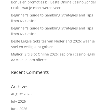
Bonus en promoties bij Beste Online Casino Zonder
Cruks: wat je moet weten voor
Beginner's Guide to Gambling Strategies and Tips
from Nv Casino
Beginner's Guide to Gambling Strategies and Tips
from Nv Casino
Beste Legale Goksites van Nederland 2026: waar je
snel en veilig kunt gokken
Migliori Siti Slot Online 2026: esplora i casinò legali
AAMS e le loro offerte
Recent Comments
Archives
August 2026
July 2026
June 2026