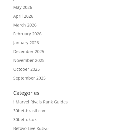
May 2026
April 2026
March 2026
February 2026
January 2026
December 2025
November 2025
October 2025
September 2025
Categories
! Marvel Rivals Rank Guides
30bet-brasil.com
30bet-uk.uk
Betovo Live Καζίνο