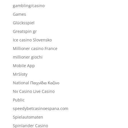
gambling/casino
Games
Glücksspiel
Greatspin gr
Ice casino Slovensko
Millioner casino France
millioner giochi
Mobile App
MrSloty
National Παιχνίδια Καζίνο
Nv Casino Live Casino
Public
speedybetcasinoespana.com
Spielautomaten
Spinlander Casino