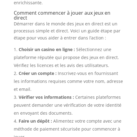
enrichissante.
Comment commencer à jouer aux jeux en
direct
Démarrer dans le monde des jeux en direct est un
processus simple et direct. Voici un guide étape par
étape pour vous aider à entrer dans l’action :
Choisir un casino en ligne :
Sélectionnez une
plateforme réputée qui propose des jeux en direct.
Vérifiez les licences et les avis des utilisateurs.
Créer un compte :
Inscrivez-vous en fournissant
les informations requises comme votre nom, adresse
et email.
Vérifier vos informations :
Certaines plateformes
peuvent demander une vérification de votre identité
en envoyant des documents.
Faire un dépôt :
Alimentez votre compte avec une
méthode de paiement sécurisée pour commencer à
jouer.