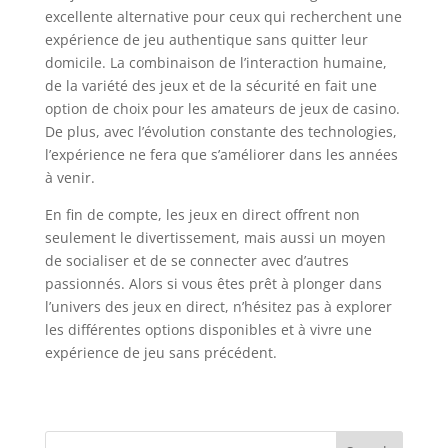
excellente alternative pour ceux qui recherchent une
expérience de jeu authentique sans quitter leur
domicile. La combinaison de l’interaction humaine,
de la variété des jeux et de la sécurité en fait une
option de choix pour les amateurs de jeux de casino.
De plus, avec l’évolution constante des technologies,
l’expérience ne fera que s’améliorer dans les années
à venir.
En fin de compte, les jeux en direct offrent non
seulement le divertissement, mais aussi un moyen
de socialiser et de se connecter avec d’autres
passionnés. Alors si vous êtes prêt à plonger dans
l’univers des jeux en direct, n’hésitez pas à explorer
les différentes options disponibles et à vivre une
expérience de jeu sans précédent.