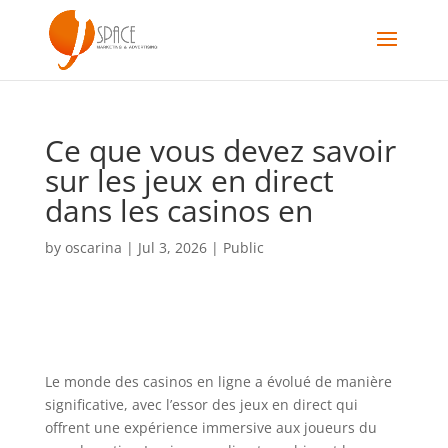
Ce que vous devez savoir
sur les jeux en direct
dans les casinos en
by
oscarina
|
Jul 3, 2026
|
Public
Le monde des casinos en ligne a évolué de manière
significative, avec l’essor des jeux en direct qui
offrent une expérience immersive aux joueurs du