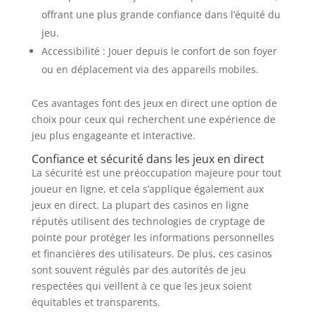
offrant une plus grande confiance dans l’équité du
jeu.
Accessibilité : Jouer depuis le confort de son foyer
ou en déplacement via des appareils mobiles.
Ces avantages font des jeux en direct une option de
choix pour ceux qui recherchent une expérience de
jeu plus engageante et interactive.
Confiance et sécurité dans les jeux en direct
La sécurité est une préoccupation majeure pour tout
joueur en ligne, et cela s’applique également aux
jeux en direct. La plupart des casinos en ligne
réputés utilisent des technologies de cryptage de
pointe pour protéger les informations personnelles
et financières des utilisateurs. De plus, ces casinos
sont souvent régulés par des autorités de jeu
respectées qui veillent à ce que les jeux soient
équitables et transparents.