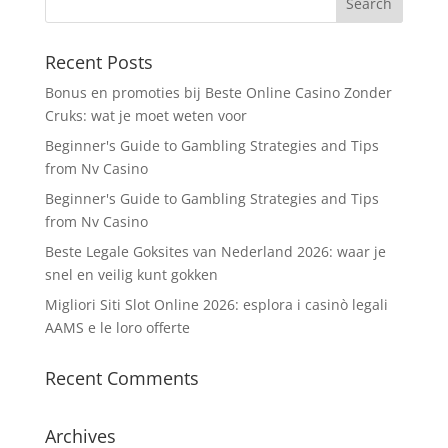
Recent Posts
Bonus en promoties bij Beste Online Casino Zonder
Cruks: wat je moet weten voor
Beginner's Guide to Gambling Strategies and Tips
from Nv Casino
Beginner's Guide to Gambling Strategies and Tips
from Nv Casino
Beste Legale Goksites van Nederland 2026: waar je
snel en veilig kunt gokken
Migliori Siti Slot Online 2026: esplora i casinò legali
AAMS e le loro offerte
Recent Comments
Archives