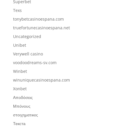
Superbet
Texs
tonybetcasinoespana.com
truefortunecasinoespana.net
Uncategorized
Unibet
Verywell casino
voodoodreams-sv.com
Winbet
winuniquecasinoespana.com
Xonbet
Αποδόσεις
Μπόνους
στοιχηματικες
Текста