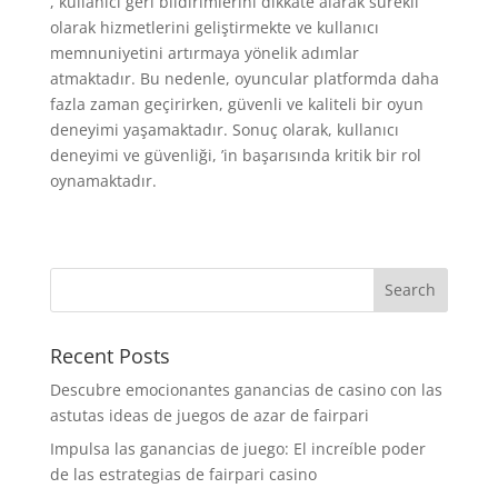
, kullanıcı geri bildirimlerini dikkate alarak sürekli
olarak hizmetlerini geliştirmekte ve kullanıcı
memnuniyetini artırmaya yönelik adımlar
atmaktadır. Bu nedenle, oyuncular platformda daha
fazla zaman geçirirken, güvenli ve kaliteli bir oyun
deneyimi yaşamaktadır. Sonuç olarak, kullanıcı
deneyimi ve güvenliği, ’in başarısında kritik bir rol
oynamaktadır.
Recent Posts
Descubre emocionantes ganancias de casino con las
astutas ideas de juegos de azar de fairpari
Impulsa las ganancias de juego: El increíble poder
de las estrategias de fairpari casino