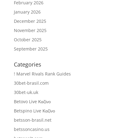
February 2026
January 2026
December 2025
November 2025
October 2025
September 2025
Categories
! Marvel Rivals Rank Guides
30bet-brasil.com
30bet-uk.uk
Betovo Live Καζίνο
Betspino Live Καζίνο
betsson-brasil.net
betssoncasino.us