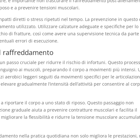
oltre, è importante non trascurare il raffreddamento post-allenamen
riposo e a prevenire tensioni muscolari.
mpatti diretti o stress ripetuti nel tempo. La prevenzione in questo
amento utilizzato. Utilizzare calzature adeguate e specifiche per lo
chio di fratture, così come avere una supervisione tecnica da parte
ntuali errori di esecuzione.
el raffreddamento
 un passo cruciale per ridurre il rischio di infortuni. Questo proces
anguigno ai muscoli, preparando il corpo a movimenti più intensi. 
aerobici leggeri seguiti da movimenti specifici per le articolazion
 elevare gradualmente l’intensità dell’attività per consentire al corp
a a riportare il corpo a uno stato di riposo. Questo passaggio non
one graduale aiuta a prevenire contratture muscolari e facilita il
o migliorare la flessibilità e ridurre la tensione muscolare accumula
damento nella pratica quotidiana non solo migliora le prestazioni,