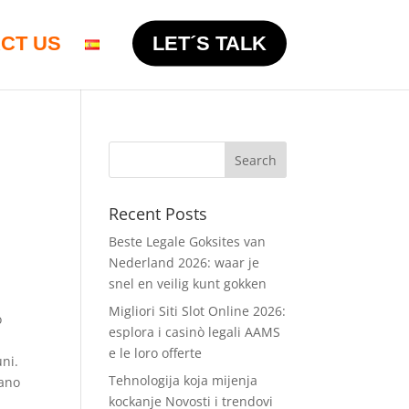
CT US
LET´S TALK
Recent Posts
Beste Legale Goksites van
Nederland 2026: waar je
snel en veilig kunt gokken
Migliori Siti Slot Online 2026:
o
esplora i casinò legali AAMS
e le loro offerte
uni.
Tehnologija koja mijenja
sano
kockanje Novosti i trendovi