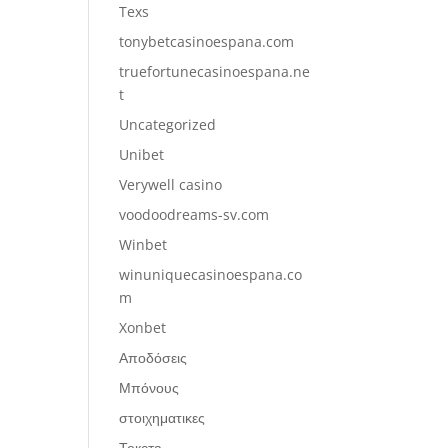
Texs
tonybetcasinoespana.com
truefortunecasinoespana.ne
t
Uncategorized
Unibet
Verywell casino
voodoodreams-sv.com
Winbet
winuniquecasinoespana.co
m
Xonbet
Αποδόσεις
Μπόνους
στοιχηματικες
Текста