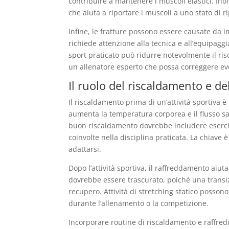
contribuire a mantenere i muscoli elastici. In
che aiuta a riportare i muscoli a uno stato di 
Infine, le fratture possono essere causate da i
richiede attenzione alla tecnica e all’equipaggi
sport praticato può ridurre notevolmente il ris
un allenatore esperto che possa correggere eve
Il ruolo del riscaldamento e d
Il riscaldamento prima di un’attività sportiva è
aumenta la temperatura corporea e il flusso s
buon riscaldamento dovrebbe includere esercizi 
coinvolte nella disciplina praticata. La chiave è
adattarsi.
Dopo l’attività sportiva, il raffreddamento aiut
dovrebbe essere trascurato, poiché una transizi
recupero. Attività di stretching statico posson
durante l’allenamento o la competizione.
Incorporare routine di riscaldamento e raffred