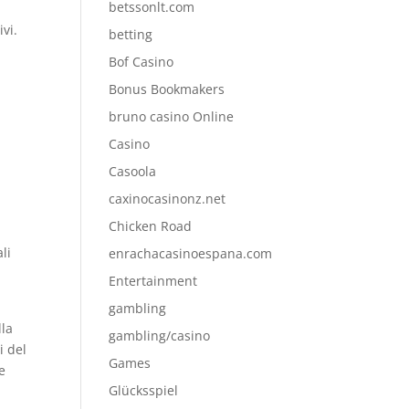
betssonlt.com
vi.
betting
Bof Casino
Bonus Bookmakers
bruno casino Online
Casino
Casoola
caxinocasinonz.net
Chicken Road
li
enrachacasinoespana.com
Entertainment
gambling
lla
gambling/casino
i del
Games
e
Glücksspiel