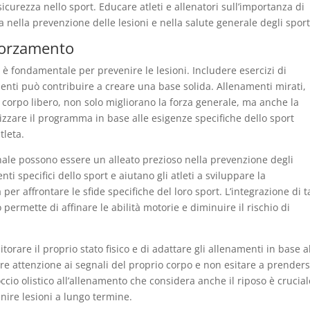
icurezza nello sport. Educare atleti e allenatori sull’importanza di
nella prevenzione delle lesioni e nella salute generale degli sporti
forzamento
 fondamentale per prevenire le lesioni. Includere esercizi di
menti può contribuire a creare una base solida. Allenamenti mirati,
a corpo libero, non solo migliorano la forza generale, ma anche la
lizzare il programma in base alle esigenze specifiche dello sport
tleta.
nale possono essere un alleato prezioso nella prevenzione degli
ti specifici dello sport e aiutano gli atleti a sviluppare la
 per affrontare le sfide specifiche del loro sport. L’integrazione di ta
permette di affinare le abilità motorie e diminuire il rischio di
rare il proprio stato fisico e di adattare gli allenamenti in base a
re attenzione ai segnali del proprio corpo e non esitare a prenders
io olistico all’allenamento che considera anche il riposo è crucial
nire lesioni a lungo termine.