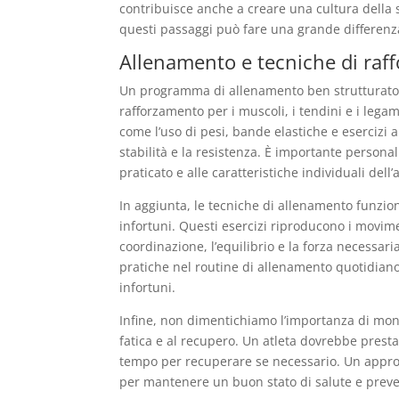
contribuisce anche a creare una cultura della s
questi passaggi può fare una grande differenza 
Allenamento e tecniche di raf
Un programma di allenamento ben strutturato è
rafforzamento per i muscoli, i tendini e i lega
come l’uso di pesi, bande elastiche e esercizi 
stabilità e la resistenza. È importante persona
praticato e alle caratteristiche individuali dell’a
In aggiunta, le tecniche di allenamento funzio
infortuni. Questi esercizi riproducono i movimen
coordinazione, l’equilibrio e la forza necessaria
pratiche nel routine di allenamento quotidiano 
infortuni.
Infine, non dimentichiamo l’importanza di monito
fatica e al recupero. Un atleta dovrebbe presta
tempo per recuperare se necessario. Un approcc
per mantenere un buon stato di salute e preve