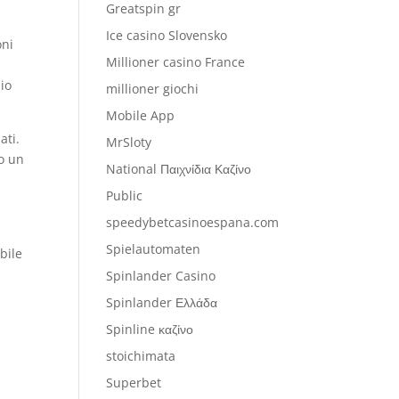
Greatspin gr
Ice casino Slovensko
oni
Millioner casino France
hio
millioner giochi
Mobile App
ati.
MrSloty
mo un
National Παιχνίδια Καζίνο
Public
speedybetcasinoespana.com
Spielautomaten
bile
Spinlander Casino
Spinlander Ελλάδα
Spinline καζίνο
stoichimata
Superbet