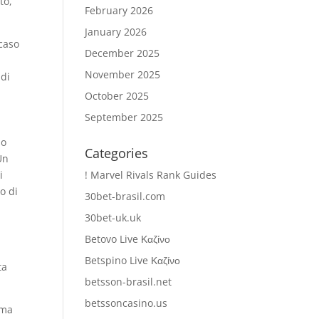
to,
February 2026
January 2026
 caso
December 2025
November 2025
 di
October 2025
September 2025
so
Categories
Un
i
! Marvel Rivals Rank Guides
o di
30bet-brasil.com
30bet-uk.uk
Betovo Live Καζίνο
Betspino Live Καζίνο
ta
betsson-brasil.net
betssoncasino.us
 ma