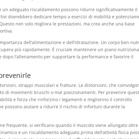
 e un adeguato riscaldamento possono ridurre significativamente il
sportivi dovrebbero dedicare tempo a esercizi di mobilità e potenzia
o. Questo non solo migliora le prestazioni, ma crea anche una base
ortiva.
importanza dell’alimentazione e dell’idratazione. Un corpo ben nutr
e recupera più rapidamente. È cruciale mantenere un piano nutriziona
 e dopo l’allenamento per supportare la performance e favorire il
 prevenirle
torsioni, strappi muscolari e fratture. Le distorsioni, che coinvolgo
ltato di movimenti bruschi o mal posizionamenti. Per prevenire ques
bilità e forza che rinforzino i legamenti e migliorino il controllo
e possono aiutare a ridurre il rischio di infortuni durante la
ione frequente, si verificano quando il muscolo viene allungato oltre 
 dinamico e un riscaldamento adeguato prima dell’attività fisica po