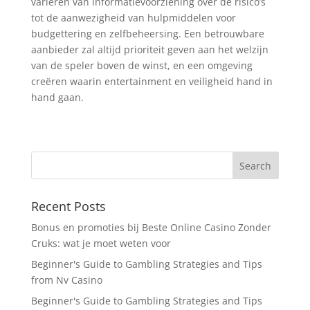
variëren van informatievoorziening over de risico’s
tot de aanwezigheid van hulpmiddelen voor
budgettering en zelfbeheersing. Een betrouwbare
aanbieder zal altijd prioriteit geven aan het welzijn
van de speler boven de winst, en een omgeving
creëren waarin entertainment en veiligheid hand in
hand gaan.
Recent Posts
Bonus en promoties bij Beste Online Casino Zonder
Cruks: wat je moet weten voor
Beginner's Guide to Gambling Strategies and Tips
from Nv Casino
Beginner's Guide to Gambling Strategies and Tips