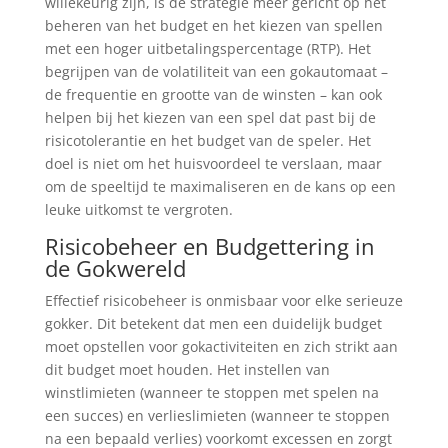
willekeurig zijn, is de strategie meer gericht op het
beheren van het budget en het kiezen van spellen
met een hoger uitbetalingspercentage (RTP). Het
begrijpen van de volatiliteit van een gokautomaat –
de frequentie en grootte van de winsten – kan ook
helpen bij het kiezen van een spel dat past bij de
risicotolerantie en het budget van de speler. Het
doel is niet om het huisvoordeel te verslaan, maar
om de speeltijd te maximaliseren en de kans op een
leuke uitkomst te vergroten.
Risicobeheer en Budgettering in
de Gokwereld
Effectief risicobeheer is onmisbaar voor elke serieuze
gokker. Dit betekent dat men een duidelijk budget
moet opstellen voor gokactiviteiten en zich strikt aan
dit budget moet houden. Het instellen van
winstlimieten (wanneer te stoppen met spelen na
een succes) en verlieslimieten (wanneer te stoppen
na een bepaald verlies) voorkomt excessen en zorgt