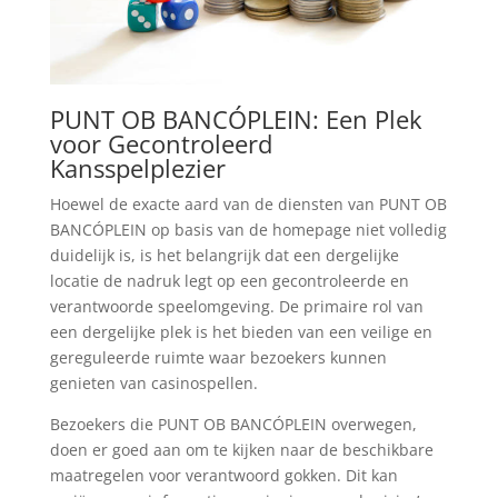
PUNT OB BANCÓPLEIN: Een Plek
voor Gecontroleerd
Kansspelplezier
Hoewel de exacte aard van de diensten van PUNT OB
BANCÓPLEIN op basis van de homepage niet volledig
duidelijk is, is het belangrijk dat een dergelijke
locatie de nadruk legt op een gecontroleerde en
verantwoorde speelomgeving. De primaire rol van
een dergelijke plek is het bieden van een veilige en
gereguleerde ruimte waar bezoekers kunnen
genieten van casinospellen.
Bezoekers die PUNT OB BANCÓPLEIN overwegen,
doen er goed aan om te kijken naar de beschikbare
maatregelen voor verantwoord gokken. Dit kan