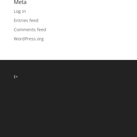
Meta
Log in
Entries feed
Comments feed
WordPress.org
t>