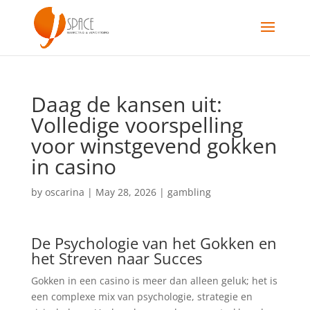
Daag de kansen uit:
Volledige voorspelling
voor winstgevend gokken
in casino
by
oscarina
|
May 28, 2026
|
gambling
De Psychologie van het Gokken en
het Streven naar Succes
Gokken in een casino is meer dan alleen geluk; het is
een complexe mix van psychologie, strategie en