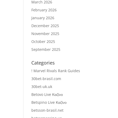
March 2026
February 2026
January 2026
December 2025
November 2025
October 2025
September 2025
Categories
! Marvel Rivals Rank Guides
30bet-brasil.com
30bet-uk.uk
Betovo Live Καζίνο
Betspino Live Καζίνο
betsson-brasil.net