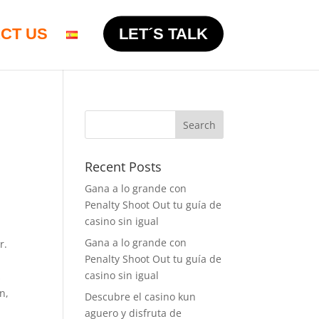
CT US
LET´S TALK
Recent Posts
Gana a lo grande con
Penalty Shoot Out tu guía de
casino sin igual
Gana a lo grande con
r.
Penalty Shoot Out tu guía de
casino sin igual
s
n,
Descubre el casino kun
aguero y disfruta de