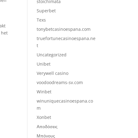
unen
stoichimata
Superbet
Texs
akt
tonybetcasinoespana.com
 het
truefortunecasinoespana.ne
t
Uncategorized
Unibet
Verywell casino
voodoodreams-sv.com
Winbet
winuniquecasinoespana.co
m
Xonbet
Αποδόσεις
Μπόνους