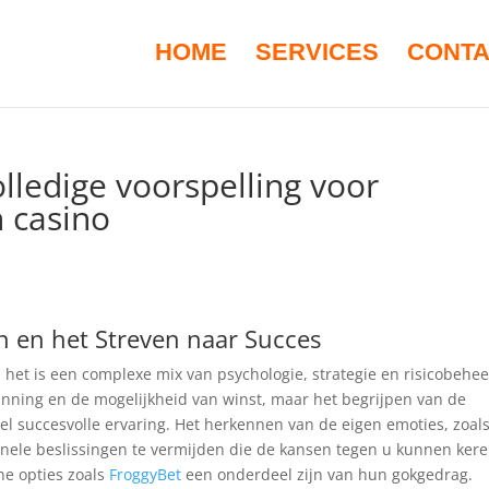
HOME
SERVICES
CONTA
lledige voorspelling voor
 casino
n en het Streven naar Succes
 het is een complexe mix van psychologie, strategie en risicobehee
nning en de mogelijkheid van winst, maar het begrijpen van de
el succesvolle ervaring. Het herkennen van de eigen emoties, zoal
ionele beslissingen te vermijden die de kansen tegen u kunnen kere
ne opties zoals
FroggyBet
een onderdeel zijn van hun gokgedrag.