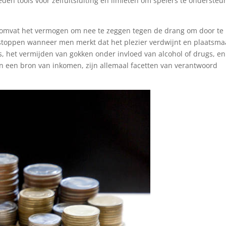
ieden tools voor zelfuitsluiting en limieten om spelers te onderste
it omvat het vermogen om nee te zeggen tegen de drang om door te
 stoppen wanneer men merkt dat het plezier verdwijnt en plaatsma
es, het vermijden van gokken onder invloed van alcohol of drugs, en
an een bron van inkomen, zijn allemaal facetten van verantwoord