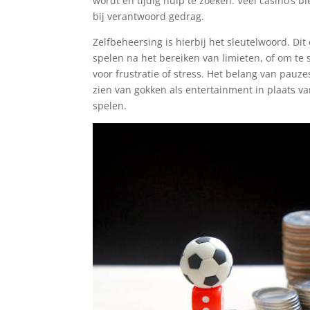
wordt en tijdig hulp te zoeken. Veel casino’s b
bij verantwoord gedrag.
Zelfbeheersing is hierbij het sleutelwoord. D
spelen na het bereiken van limieten, of om te
voor frustratie of stress. Het belang van pauz
zien van gokken als entertainment in plaats v
spelen.