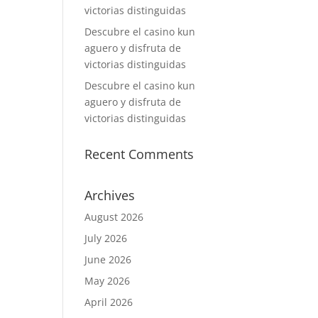
victorias distinguidas
Descubre el casino kun
aguero y disfruta de
victorias distinguidas
Descubre el casino kun
aguero y disfruta de
victorias distinguidas
Recent Comments
Archives
August 2026
July 2026
June 2026
May 2026
April 2026