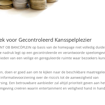
 voor Gecontroleerd Kansspelplezier
UNT OB BANCÓPLEIN op basis van de homepage niet volledig duidel
ie de nadruk legt op een gecontroleerde en verantwoorde speelomgev
t bieden van een veilige en gereguleerde ruimte waar bezoekers ku
, doen er goed aan om te kijken naar de beschikbare maatregele
informatievoorziening over de risico’s tot de aanwezigheid van
ing. Een betrouwbare aanbieder zal altijd prioriteit geven aan he
 omgeving creëren waarin entertainment en veiligheid hand in han