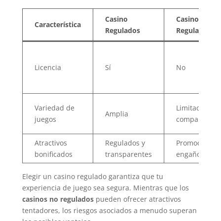
Casino
Casinos No
Característica
Regulados
Regulados
Licencia
Sí
No
Variedad de
Limitada en
Amplia
juegos
comparación
Atractivos
Regulados y
Promociones
bonificados
transparentes
engañosas
Elegir un casino regulado garantiza que tu
experiencia de juego sea segura. Mientras que los
casinos no regulados
pueden ofrecer atractivos
tentadores, los riesgos asociados a menudo superan