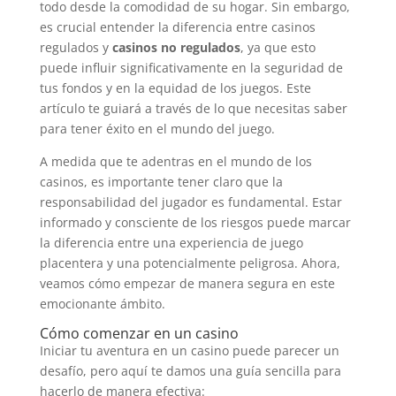
todo desde la comodidad de su hogar. Sin embargo,
es crucial entender la diferencia entre casinos
regulados y
casinos no regulados
, ya que esto
puede influir significativamente en la seguridad de
tus fondos y en la equidad de los juegos. Este
artículo te guiará a través de lo que necesitas saber
para tener éxito en el mundo del juego.
A medida que te adentras en el mundo de los
casinos, es importante tener claro que la
responsabilidad del jugador es fundamental. Estar
informado y consciente de los riesgos puede marcar
la diferencia entre una experiencia de juego
placentera y una potencialmente peligrosa. Ahora,
veamos cómo empezar de manera segura en este
emocionante ámbito.
Cómo comenzar en un casino
Iniciar tu aventura en un casino puede parecer un
desafío, pero aquí te damos una guía sencilla para
hacerlo de manera efectiva: