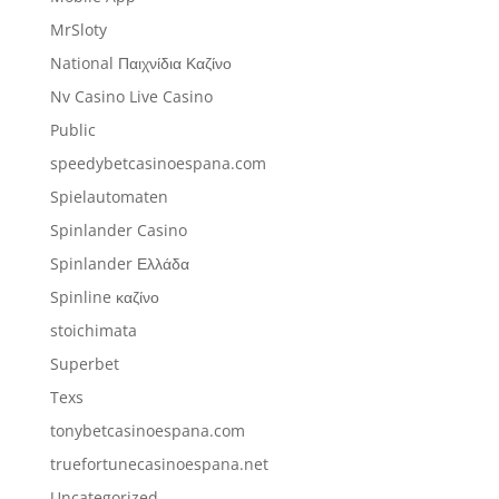
MrSloty
National Παιχνίδια Καζίνο
Nv Casino Live Casino
Public
speedybetcasinoespana.com
Spielautomaten
Spinlander Casino
Spinlander Ελλάδα
Spinline καζίνο
stoichimata
Superbet
Texs
tonybetcasinoespana.com
truefortunecasinoespana.net
Uncategorized