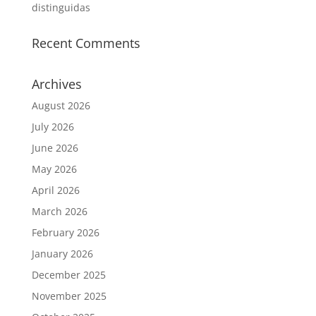
distinguidas
Recent Comments
Archives
August 2026
July 2026
June 2026
May 2026
April 2026
March 2026
February 2026
January 2026
December 2025
November 2025