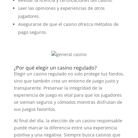
Revisar la licencia y certificaciones del casino.
Leer las opiniones y experiencias de otros
jugadores.
Asegurarse de que el casino ofrezca métodos de
pago seguros.
¿Por qué elegir un casino regulado?
Elegir un casino regulado no solo protege tus fondos,
sino que también crea un entorno de juego justo y
transparente. Preservar la integridad de la
experiencia de juego es vital para que los jugadores
se sientan seguros y cómodos mientras disfrutan de
sus juegos favoritos.
Al final del día, la elección de un casino responsable
puede marcar la diferencia entre una experiencia
positiva y una negativa. Siempre busca casinos que