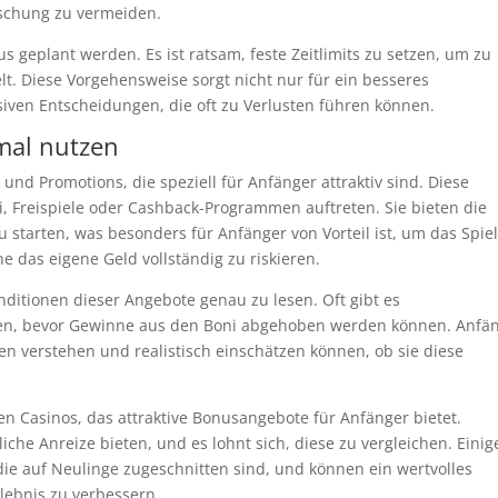
uschung zu vermeiden.
us geplant werden. Es ist ratsam, feste Zeitlimits zu setzen, um zu
t. Diese Vorgehensweise sorgt nicht nur für ein besseres
siven Entscheidungen, die oft zu Verlusten führen können.
mal nutzen
 und Promotions, die speziell für Anfänger attraktiv sind. Diese
 Freispiele oder Cashback-Programmen auftreten. Sie bieten die
u starten, was besonders für Anfänger von Vorteil ist, um das Spie
 das eigene Geld vollständig zu riskieren.
nditionen dieser Angebote genau zu lesen. Oft gibt es
en, bevor Gewinne aus den Boni abgehoben werden können. Anfä
gen verstehen und realistisch einschätzen können, ob sie diese
gen Casinos, das attraktive Bonusangebote für Anfänger bietet.
che Anreize bieten, und es lohnt sich, diese zu vergleichen. Einig
ie auf Neulinge zugeschnitten sind, und können ein wertvolles
rlebnis zu verbessern.