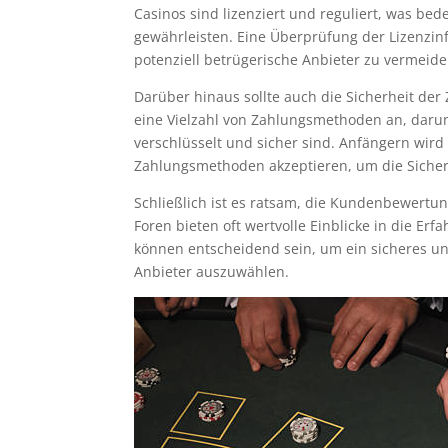
Casinos sind lizenziert und reguliert, was bed
gewährleisten. Eine Überprüfung der Lizenzin
potenziell betrügerische Anbieter zu vermeide
Darüber hinaus sollte auch die Sicherheit der
eine Vielzahl von Zahlungsmethoden an, darun
verschlüsselt und sicher sind. Anfängern wird
Zahlungsmethoden akzeptieren, um die Sicherh
Schließlich ist es ratsam, die Kundenbewertu
Foren bieten oft wertvolle Einblicke in die E
können entscheidend sein, um ein sicheres u
Anbieter auszuwählen.