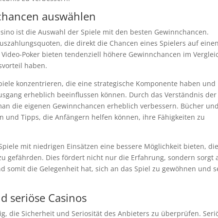
nchancen auswählen
asino ist die Auswahl der Spiele mit den besten Gewinnchancen.
uszahlungsquoten, die direkt die Chancen eines Spielers auf eine
d Video-Poker bieten tendenziell höhere Gewinnchancen im Verglei
vorteil haben.
spiele konzentrieren, die eine strategische Komponente haben und 
usgang erheblich beeinflussen können. Durch das Verständnis der
n man die eigenen Gewinnchancen erheblich verbessern. Bücher un
n und Tipps, die Anfängern helfen können, ihre Fähigkeiten zu
piele mit niedrigen Einsätzen eine bessere Möglichkeit bieten, di
u gefährden. Dies fördert nicht nur die Erfahrung, sondern sorgt
nd somit die Gelegenheit hat, sich an das Spiel zu gewöhnen und s
d seriöse Casinos
tig, die Sicherheit und Seriosität des Anbieters zu überprüfen. Seri