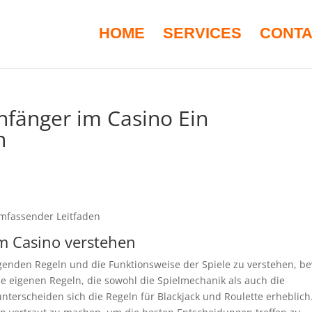
HOME
SERVICES
CONTA
Anfänger im Casino Ein
n
umfassender Leitfaden
im Casino verstehen
egenden Regeln und die Funktionsweise der Spiele zu verstehen, be
eine eigenen Regeln, die sowohl die Spielmechanik als auch die
terscheiden sich die Regeln für Blackjack und Roulette erheblich