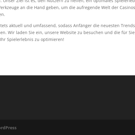
Unser Ziel ist es, den Nutzern zu helfen, ein optimales Spielerle
erkzeuge an die Hand geben, um die aufregende Welt der Casino
en.
 stets aktuell und umfassend, sodass Anfänger die neuesten Trend
en. Wir laden Sie ein, unsere Website zu besuchen und die für Sie
hr Spielerlebnis zu optimieren!
rdPress