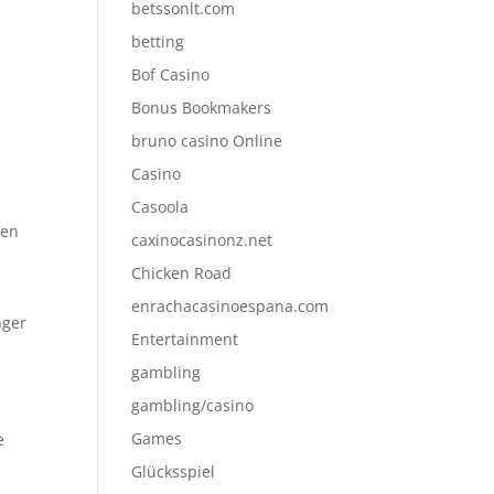
betssonlt.com
betting
Bof Casino
Bonus Bookmakers
bruno casino Online
Casino
Casoola
len
caxinocasinonz.net
Chicken Road
enrachacasinoespana.com
nger
Entertainment
gambling
gambling/casino
Games
e
Glücksspiel