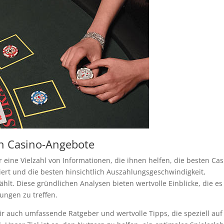
en Casino-Angebote
 eine Vielzahl von Informationen, die ihnen helfen, die besten Cas
iert und die besten hinsichtlich Auszahlungsgeschwindigkeit,
hlt. Diese gründlichen Analysen bieten wertvolle Einblicke, die es
ungen zu treffen.
ir auch umfassende Ratgeber und wertvolle Tipps, die speziell auf