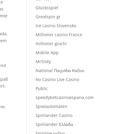
te
Glücksspiel
as
ömte
Greatspin gr
Ice casino Slovensko
ada.
Millioner casino France
inem
millioner giochi
s
Mobile App
MrSloty
 und
National Παιχνίδια Καζίνο
Spaß
Nv Casino Live Casino
rt.
Public
speedybetcasinoespana.com
Spielautomaten
ne-
Spinlander Casino
l
Spinlander Ελλάδα
Spinline καζίνο