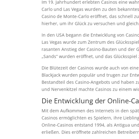
Im 19. Jahrhundert erlebten Casinos eine wah
Carlo und Las Vegas wurden zu den bekanntes
Casino de Monte-Carlo eröffnet, das schnell z
hierher, um ihr Glück zu versuchen und gleic
In den USA begann die Entwicklung von Casino
Las Vegas wurde zum Zentrum des Glücksspiels,
rasanten Anstieg der Casino-Bauten und der G
„Sands“ wurden eröffnet, und das Glücksspiel 
Die Blütezeit der Casinos wurde auch von einer
Blackjack wurden populär und trugen zur Entwi
Bestandteil des Casino-Angebots und haben za
und Nervenkitzel machte Casinos zu einem wich
Die Entwicklung der Online-Ca
Mit dem Aufkommen des Internets in den späte
Casinos ermöglichten es Spielern, ihre Liebli
Online-Casinos entstand 1994, als Antigua un
erließen. Dies eröffnete zahlreichen Betreiber