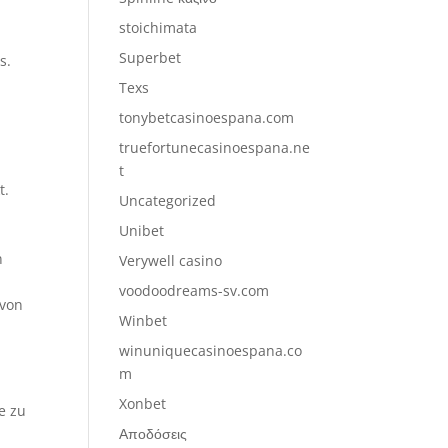
stoichimata
Superbet
s.
Texs
tonybetcasinoespana.com
truefortunecasinoespana.ne
t
t.
Uncategorized
Unibet
n
Verywell casino
voodoodreams-sv.com
 von
Winbet
winuniquecasinoespana.co
m
Xonbet
e zu
Αποδόσεις