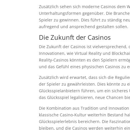
Zusätzlich sehen sich moderne Casinos dem 
Unterhaltungsformen gegenüber. Die Branche 
Spieler zu gewinnen. Dies führt zu ständig n
aufregend und ansprechend gestalten sollen.
Die Zukunft der Casinos
Die Zukunft der Casinos ist vielversprechend, 
Innovationen, wie Virtual Reality und Blockcha
Reality-Casinos könnten es den Spielern ermö
und das Gefühl eines physischen Casinos zu e
Zusätzlich wird erwartet, dass sich die Regul
der Spieler zu gewährleisten. Dies könnte zu
Glücksspielanbietern führen, um ein sicheres 
das Glücksspiel legalisieren, neue Chancen bi
Die Kombination aus Tradition und Innovation
klassische Casino-Kultur weiterhin Bestand 
Glücksspielerlebnis bereichern. Die Faszinat
bleiben, und die Casinos werden weiterhin ein