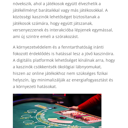
növekszik, ahol a játékosok együtt élvezhetik a
játékélményt barátaikkal vagy más játékosokkal. A
közösségi kaszinók lehetőséget biztosítanak a
játékosok számára, hogy együtt játszanak,
versenyezzenek és interakcióba lépjenek egymással,
ami új szintre emeli a szórakozást.
A környezetvédelem és a fenntarthatóság iránti
fokozott érdeklődés is hatással lesz a jövő kaszinóira.
A digitális platformok lehetőséget kínálnak arra, hogy
a kaszinók csökkentsék ökológiai lábnyomukat,
hiszen az online játékokhoz nem szükséges fizikai
helyszín, így minimalizálják az energiafogyasztást és
a környezeti hatásokat.