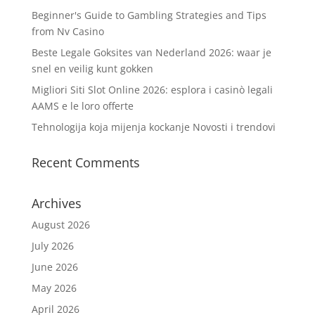
Beginner's Guide to Gambling Strategies and Tips
from Nv Casino
Beste Legale Goksites van Nederland 2026: waar je
snel en veilig kunt gokken
Migliori Siti Slot Online 2026: esplora i casinò legali
AAMS e le loro offerte
Tehnologija koja mijenja kockanje Novosti i trendovi
Recent Comments
Archives
August 2026
July 2026
June 2026
May 2026
April 2026