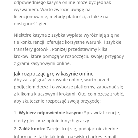
odpowiedniego kasyna online może być jednak
wyzwaniem. Warto zwrócić uwagę na
licencjonowanie, metody płatności, a także na
dostępność gier.
Niektóre kasyna z szybka wyplata wyróżniają się na
tle konkurencji, oferując korzystne warunki i szybkie
transfery gotówki. Poniżej przedstawimy kilka
kroków, które pomogą w rozpoczęciu swojej przygody
z grami kasynowymi online.
Jak rozpocząć grę w kasynie online
Aby zacząć grać w kasynie online, warto przed
podjęciem decyzji o wyborze platformy, zapoznać się
z kilkoma kluczowymi krokami. Oto, co możesz zrobić,
aby skutecznie rozpocząć swoją przygodę:
Wybierz odpowiednie kasyno:
Sprawdź licencje,
oferty gier oraz opinie innych graczy.
Załóż konto:
Zarejestruj się, podając niezbędne
informacje, takie jak imię, nazwisko i adres e-mail.