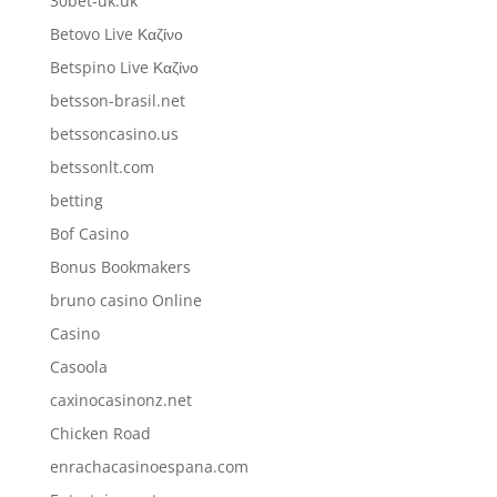
30bet-uk.uk
Betovo Live Καζίνο
Betspino Live Καζίνο
betsson-brasil.net
betssoncasino.us
betssonlt.com
betting
Bof Casino
Bonus Bookmakers
bruno casino Online
Casino
Casoola
caxinocasinonz.net
Chicken Road
enrachacasinoespana.com