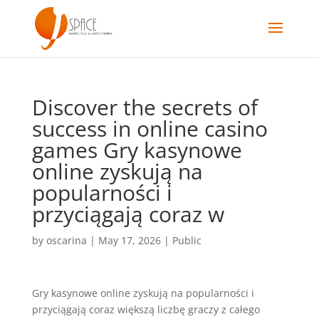
Discover the secrets of
success in online casino
games Gry kasynowe
online zyskują na
popularności i
przyciągają coraz w
by
oscarina
|
May 17, 2026
|
Public
Gry kasynowe online zyskują na popularności i
przyciągają coraz większą liczbę graczy z całego