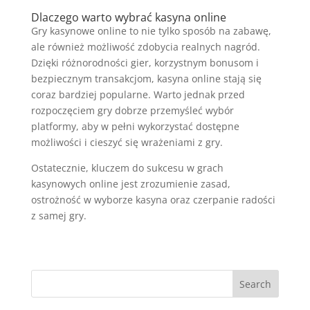
Dlaczego warto wybrać kasyna online
Gry kasynowe online to nie tylko sposób na zabawę,
ale również możliwość zdobycia realnych nagród.
Dzięki różnorodności gier, korzystnym bonusom i
bezpiecznym transakcjom, kasyna online stają się
coraz bardziej popularne. Warto jednak przed
rozpoczęciem gry dobrze przemyśleć wybór
platformy, aby w pełni wykorzystać dostępne
możliwości i cieszyć się wrażeniami z gry.
Ostatecznie, kluczem do sukcesu w grach
kasynowych online jest zrozumienie zasad,
ostrożność w wyborze kasyna oraz czerpanie radości
z samej gry.