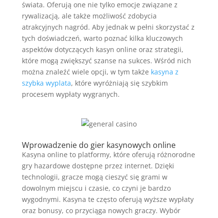
świata. Oferują one nie tylko emocje związane z
rywalizacją, ale także możliwość zdobycia
atrakcyjnych nagród. Aby jednak w pełni skorzystać z
tych doświadczeń, warto poznać kilka kluczowych
aspektów dotyczących kasyn online oraz strategii,
które mogą zwiększyć szanse na sukces. Wśród nich
można znaleźć wiele opcji, w tym także
kasyna z
szybka wyplata
, które wyróżniają się szybkim
procesem wypłaty wygranych.
Wprowadzenie do gier kasynowych online
Kasyna online to platformy, które oferują różnorodne
gry hazardowe dostępne przez internet. Dzięki
technologii, gracze mogą cieszyć się grami w
dowolnym miejscu i czasie, co czyni je bardzo
wygodnymi. Kasyna te często oferują wyższe wypłaty
oraz bonusy, co przyciąga nowych graczy. Wybór