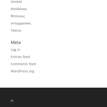
Xonbet
Αποδόσεις
Μπόνους
στοιχηματικες
Текста
Meta
Log in
Entries feed
Comments feed
WordPress.org
t>