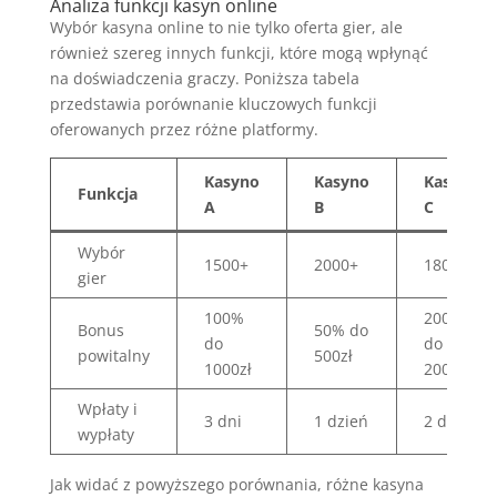
Analiza funkcji kasyn online
Wybór kasyna online to nie tylko oferta gier, ale
również szereg innych funkcji, które mogą wpłynąć
na doświadczenia graczy. Poniższa tabela
przedstawia porównanie kluczowych funkcji
oferowanych przez różne platformy.
Kasyno
Kasyno
Kasyno
Funkcja
A
B
C
Wybór
1500+
2000+
1800+
gier
100%
200%
Bonus
50% do
do
do
powitalny
500zł
1000zł
2000zł
Wpłaty i
3 dni
1 dzień
2 dni
wypłaty
Jak widać z powyższego porównania, różne kasyna