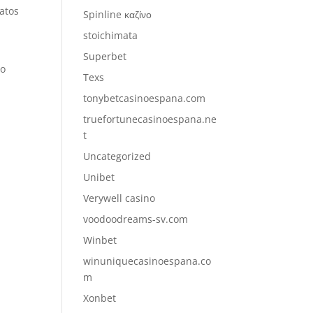
datos
Spinline καζίνο
stoichimata
Superbet
go
Texs
tonybetcasinoespana.com
truefortunecasinoespana.ne
t
Uncategorized
Unibet
Verywell casino
voodoodreams-sv.com
Winbet
winuniquecasinoespana.co
m
Xonbet