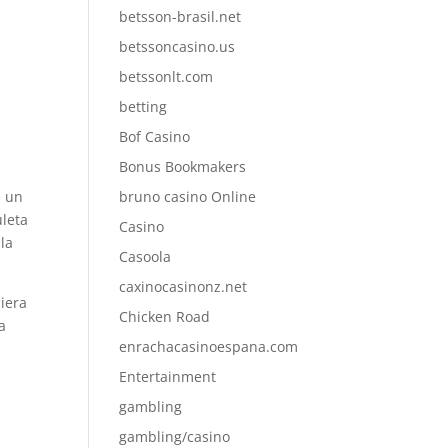
betsson-brasil.net
betssoncasino.us
betssonlt.com
betting
Bof Casino
Bonus Bookmakers
e un
bruno casino Online
uleta
Casino
 la
Casoola
caxinocasinonz.net
iera
Chicken Road
a
enrachacasinoespana.com
Entertainment
gambling
gambling/casino