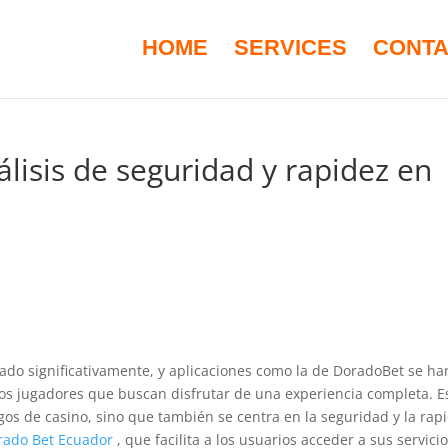
HOME
SERVICES
CONTA
lisis de seguridad y rapidez en
nado significativamente, y aplicaciones como la de DoradoBet se ha
os jugadores que buscan disfrutar de una experiencia completa. E
gos de casino, sino que también se centra en la seguridad y la rap
rado Bet Ecuador
, que facilita a los usuarios acceder a sus servici