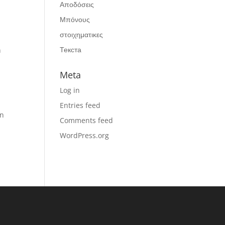
Αποδόσεις
Μπόνους
στοιχηματικες
Текста
n
Meta
Log in
Entries feed
an
Comments feed
WordPress.org