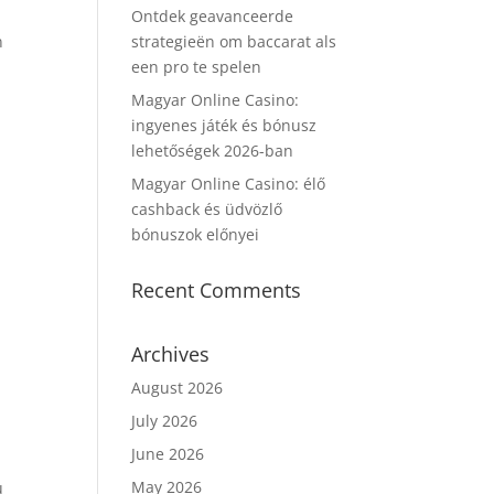
Ontdek geavanceerde
n
strategieën om baccarat als
een pro te spelen
Magyar Online Casino:
ingyenes játék és bónusz
lehetőségek 2026-ban
Magyar Online Casino: élő
cashback és üdvözlő
bónuszok előnyei
Recent Comments
Archives
August 2026
July 2026
June 2026
May 2026
u