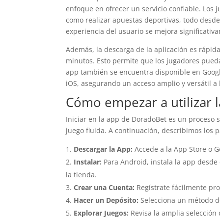
enfoque en ofrecer un servicio confiable. Los
como realizar apuestas deportivas, todo desde 
experiencia del usuario se mejora significativ
Además, la descarga de la aplicación es rápida
minutos. Esto permite que los jugadores pueda
app también se encuentra disponible en Google
iOS, asegurando un acceso amplio y versátil a
Cómo empezar a utilizar 
Iniciar en la app de DoradoBet es un proceso 
juego fluida. A continuación, describimos los
Descargar la App:
Accede a la App Store o Go
Instalar:
Para Android, instala la app desde 
la tienda.
Crear una Cuenta:
Regístrate fácilmente pr
Hacer un Depósito:
Selecciona un método de
Explorar Juegos:
Revisa la amplia selección 