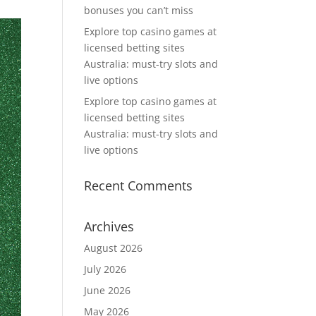
bonuses you can’t miss
Explore top casino games at
licensed betting sites
Australia: must-try slots and
live options
Explore top casino games at
licensed betting sites
Australia: must-try slots and
live options
Recent Comments
Archives
August 2026
July 2026
June 2026
May 2026