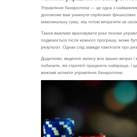
Управління банкроллом — це одна з найважливі
допоможе вам уникнути серйозних фінансових пр
максимальну суму, яку готові витратити за сесію
Також важливо враховувати різні техніки управ
подвоюється після кожного програшу, може бу
результат. Однак слід завжди пам’ятати про риз
Додатково, ведення запису всіх ваших витрат і
побачити, які стратегії працюють найкраще, і а
важливі аспекти управління банкроллом.