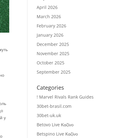
April 2026
March 2026
February 2026
January 2026
December 2025
жуть
November 2025
October 2025
September 2025
ено
Categories
! Marvel Rivals Rank Guides
оль
30bet-brasil.com
що
30bet-uk.uk
й у
Betovo Live Καζίνο
Betspino Live Καζίνο
до