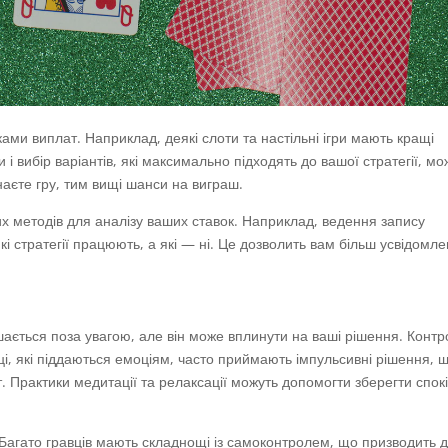
ами виплат. Наприклад, деякі слоти та настільні ігри мають кращі
 і вибір варіантів, які максимально підходять до вашої стратегії, мо
знаєте гру, тим вищі шанси на виграш.
их методів для аналізу ваших ставок. Наприклад, ведення запису
які стратегії працюють, а які — ні. Це дозволить вам більш усвідомл
шається поза увагою, але він може вплинути на ваші рішення. Контр
і, які піддаються емоціям, часто приймають імпульсивні рішення, 
 Практики медитації та релаксації можуть допомогти зберегти спокі
 Багато гравців мають складнощі із самоконтролем, що призводить 