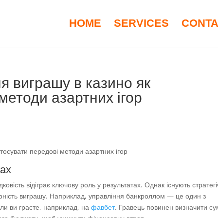
HOME
SERVICES
CONTA
ля виграшу в казино як
методи азартних ігор
стосувати передові методи азартних ігор
рах
дковість відіграє ключову роль у результатах. Однак існують стратегі
ірність виграшу. Наприклад, управління банкроллом — це один з
оли ви граєте, наприклад, на
фавбет
. Гравець повинен визначити су