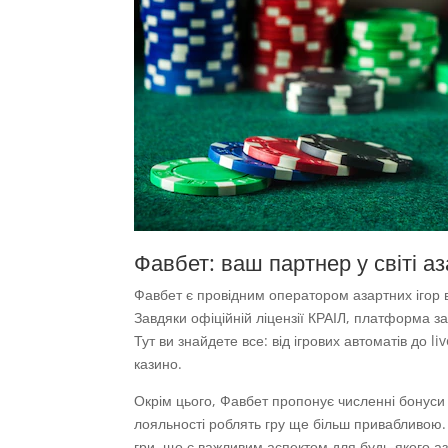
Фавбет: ваш партнер у світі аз
Фавбет є провідним оператором азартних ігор в
Завдяки офіційній ліцензії КРАІЛ, платформа за
Тут ви знайдете все: від ігрових автоматів до
казино.
Окрім цього, Фавбет пропонує численні бонуси д
лояльності роблять гру ще більш привабливою. 
гри, що є важливим аспектом для будь-якого аз