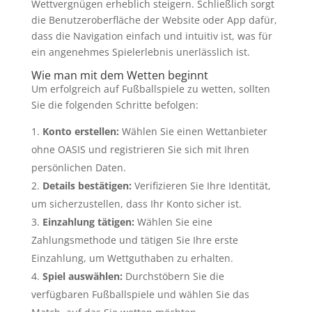
Wettvergnügen erheblich steigern. Schließlich sorgt
die Benutzeroberfläche der Website oder App dafür,
dass die Navigation einfach und intuitiv ist, was für
ein angenehmes Spielerlebnis unerlässlich ist.
Wie man mit dem Wetten beginnt
Um erfolgreich auf Fußballspiele zu wetten, sollten
Sie die folgenden Schritte befolgen:
Konto erstellen:
Wählen Sie einen Wettanbieter
ohne OASIS und registrieren Sie sich mit Ihren
persönlichen Daten.
Details bestätigen:
Verifizieren Sie Ihre Identität,
um sicherzustellen, dass Ihr Konto sicher ist.
Einzahlung tätigen:
Wählen Sie eine
Zahlungsmethode und tätigen Sie Ihre erste
Einzahlung, um Wettguthaben zu erhalten.
Spiel auswählen:
Durchstöbern Sie die
verfügbaren Fußballspiele und wählen Sie das