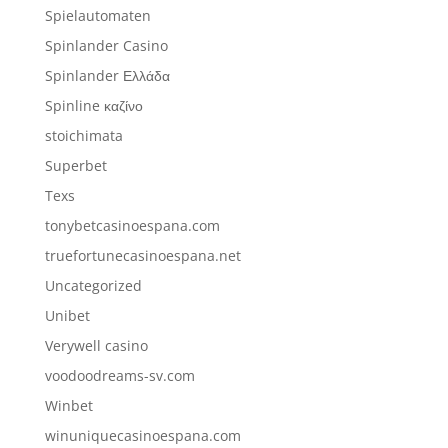
Spielautomaten
Spinlander Casino
Spinlander Ελλάδα
Spinline καζίνο
stoichimata
Superbet
Texs
tonybetcasinoespana.com
truefortunecasinoespana.net
Uncategorized
Unibet
Verywell casino
voodoodreams-sv.com
Winbet
winuniquecasinoespana.com