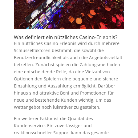
Was definiert ein nützliches Casino-Erlebnis?
Ein nützliches Casino-Erlebnis wird durch mehrere
Schlüsselfaktoren bestimmt, die sowohl die
Benutzerfreundlichkeit als auch die Angebotsvielfalt
betreffen. Zunächst spielen die Zahlungsmethoden
eine entscheidende Rolle, da eine Vielzahl von
Optionen den Spielern eine bequeme und sichere
Einzahlung und Auszahlung ermöglicht. Darüber
hinaus sind attraktive Boni und Promotionen für
neue und bestehende Kunden wichtig, um das
Wettangebot noch lukrativer zu gestalten.
Ein weiterer Faktor ist die Qualität des
Kundenservice. Ein zuverlässiger und
reaktionsschneller Support kann das gesamte