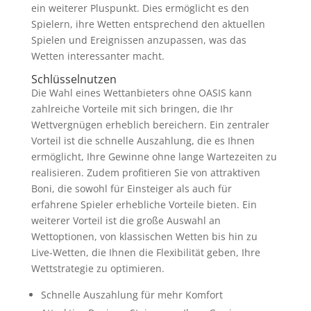
ein weiterer Pluspunkt. Dies ermöglicht es den
Spielern, ihre Wetten entsprechend den aktuellen
Spielen und Ereignissen anzupassen, was das
Wetten interessanter macht.
Schlüsselnutzen
Die Wahl eines Wettanbieters ohne OASIS kann
zahlreiche Vorteile mit sich bringen, die Ihr
Wettvergnügen erheblich bereichern. Ein zentraler
Vorteil ist die schnelle Auszahlung, die es Ihnen
ermöglicht, Ihre Gewinne ohne lange Wartezeiten zu
realisieren. Zudem profitieren Sie von attraktiven
Boni, die sowohl für Einsteiger als auch für
erfahrene Spieler erhebliche Vorteile bieten. Ein
weiterer Vorteil ist die große Auswahl an
Wettoptionen, von klassischen Wetten bis hin zu
Live-Wetten, die Ihnen die Flexibilität geben, Ihre
Wettstrategie zu optimieren.
Schnelle Auszahlung für mehr Komfort