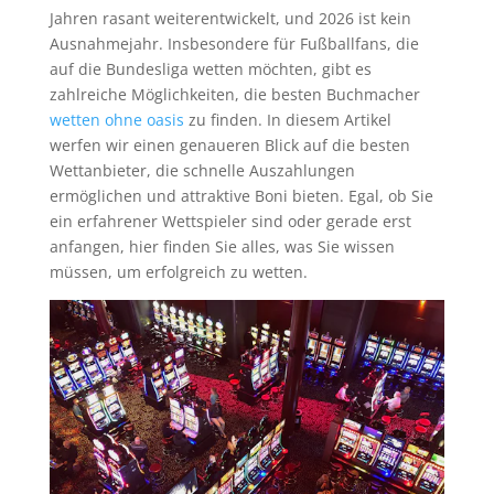
Jahren rasant weiterentwickelt, und 2026 ist kein
Ausnahmejahr. Insbesondere für Fußballfans, die
auf die Bundesliga wetten möchten, gibt es
zahlreiche Möglichkeiten, die besten Buchmacher
wetten ohne oasis
zu finden. In diesem Artikel
werfen wir einen genaueren Blick auf die besten
Wettanbieter, die schnelle Auszahlungen
ermöglichen und attraktive Boni bieten. Egal, ob Sie
ein erfahrener Wettspieler sind oder gerade erst
anfangen, hier finden Sie alles, was Sie wissen
müssen, um erfolgreich zu wetten.