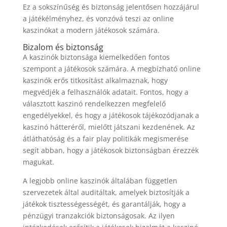
Ez a sokszínűség és biztonság jelentősen hozzájárul
a játékélményhez, és vonzóvá teszi az online
kaszinókat a modern játékosok számára.
Bizalom és biztonság
A kaszinók biztonsága kiemelkedően fontos
szempont a játékosok számára. A megbízható online
kaszinók erős titkosítást alkalmaznak, hogy
megvédjék a felhasználók adatait. Fontos, hogy a
választott kaszinó rendelkezzen megfelelő
engedélyekkel, és hogy a játékosok tájékozódjanak a
kaszinó hátteréről, mielőtt játszani kezdenének. Az
átláthatóság és a fair play politikák megismerése
segít abban, hogy a játékosok biztonságban érezzék
magukat.
A legjobb online kaszinók általában független
szervezetek által auditáltak, amelyek biztosítják a
játékok tisztességességét, és garantálják, hogy a
pénzügyi tranzakciók biztonságosak. Az ilyen