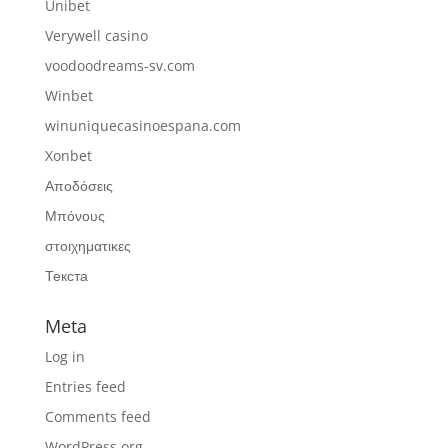
Unibet
Verywell casino
voodoodreams-sv.com
Winbet
winuniquecasinoespana.com
Xonbet
Αποδόσεις
Μπόνους
στοιχηματικες
Текста
Meta
Log in
Entries feed
Comments feed
WordPress.org