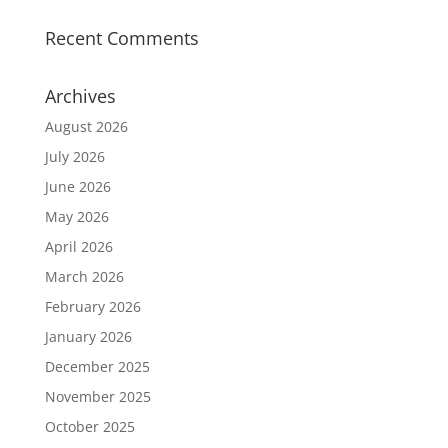
Recent Comments
Archives
August 2026
July 2026
June 2026
May 2026
April 2026
March 2026
February 2026
January 2026
December 2025
November 2025
October 2025