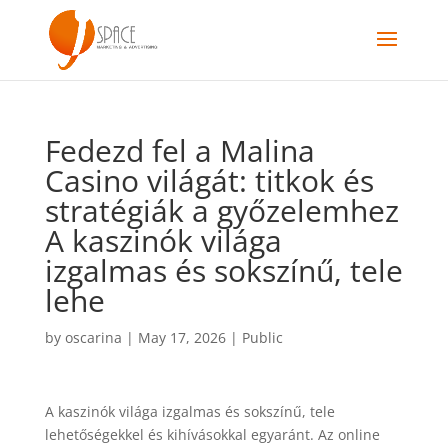
Fedezd fel a Malina
Casino világát: titkok és
stratégiák a győzelemhez
A kaszinók világa
izgalmas és sokszínű, tele
lehe
by
oscarina
|
May 17, 2026
|
Public
A kaszinók világa izgalmas és sokszínű, tele
lehetőségekkel és kihívásokkal egyaránt. Az online