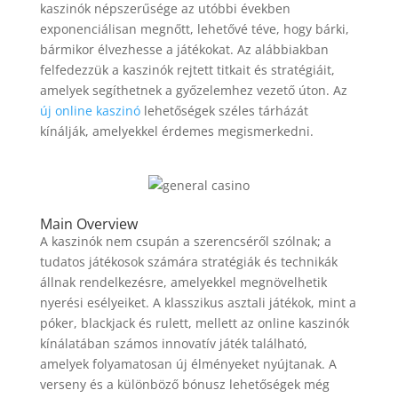
kaszinók népszerűsége az utóbbi években
exponenciálisan megnőtt, lehetővé téve, hogy bárki,
bármikor élvezhesse a játékokat. Az alábbiakban
felfedezzük a kaszinók rejtett titkait és stratégiáit,
amelyek segíthetnek a győzelemhez vezető úton. Az
új online kaszinó
lehetőségek széles tárházát
kínálják, amelyekkel érdemes megismerkedni.
Main Overview
A kaszinók nem csupán a szerencséről szólnak; a
tudatos játékosok számára stratégiák és technikák
állnak rendelkezésre, amelyekkel megnövelhetik
nyerési esélyeiket. A klasszikus asztali játékok, mint a
póker, blackjack és rulett, mellett az online kaszinók
kínálatában számos innovatív játék található,
amelyek folyamatosan új élményeket nyújtanak. A
verseny és a különböző bónusz lehetőségek még