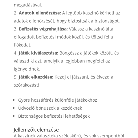
megadásával.
Adatok ellenőrzése:
A legtöbb kaszinó kérheti az
adatok ellenőrzését, hogy biztosítsák a biztonságot.
Befizetés végrehajtása:
Válassz a kaszinó által
elfogadott befizetési módok közül, és töltsd fel a
fiókodat.
Játék kiválasztása:
Böngéssz a játékok között, és
válaszd ki azt, amelyik a legjobban megfelel az
igényeidnek.
Játék elkezdése:
Kezdj el játszani, és élvezd a
szórakozást!
Gyors hozzáférés különféle játékokhoz
Üdvözlő bónuszok a kezdőknek
Biztonságos befizetési lehetőségek
Jellemzők elemzése
A kaszinók választéka széleskörű, és sok szempontból