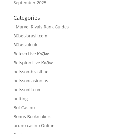
September 2025
Categories
! Marvel Rivals Rank Guides
30bet-brasil.com
30bet-uk.uk
Betovo Live Καζίνο
Betspino Live Καζίνο
betsson-brasil.net
betssoncasino.us
betssonlt.com
betting
Bof Casino
Bonus Bookmakers
bruno casino Online