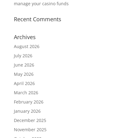
manage your casino funds
Recent Comments
Archives
August 2026
July 2026
June 2026
May 2026
April 2026
March 2026
February 2026
January 2026
December 2025
November 2025