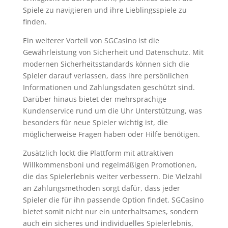
Spiele zu navigieren und ihre Lieblingsspiele zu
finden.
Ein weiterer Vorteil von SGCasino ist die
Gewährleistung von Sicherheit und Datenschutz. Mit
modernen Sicherheitsstandards können sich die
Spieler darauf verlassen, dass ihre persönlichen
Informationen und Zahlungsdaten geschützt sind.
Darüber hinaus bietet der mehrsprachige
Kundenservice rund um die Uhr Unterstützung, was
besonders für neue Spieler wichtig ist, die
möglicherweise Fragen haben oder Hilfe benötigen.
Zusätzlich lockt die Plattform mit attraktiven
Willkommensboni und regelmäßigen Promotionen,
die das Spielerlebnis weiter verbessern. Die Vielzahl
an Zahlungsmethoden sorgt dafür, dass jeder
Spieler die für ihn passende Option findet. SGCasino
bietet somit nicht nur ein unterhaltsames, sondern
auch ein sicheres und individuelles Spielerlebnis,