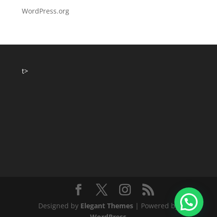
WordPress.org
t>
Designed by
Elegant Themes
| Powered by
WordPress