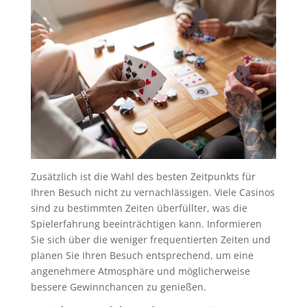
Zusätzlich ist die Wahl des besten Zeitpunkts für
Ihren Besuch nicht zu vernachlässigen. Viele Casinos
sind zu bestimmten Zeiten überfüllter, was die
Spielerfahrung beeinträchtigen kann. Informieren
Sie sich über die weniger frequentierten Zeiten und
planen Sie Ihren Besuch entsprechend, um eine
angenehmere Atmosphäre und möglicherweise
bessere Gewinnchancen zu genießen.