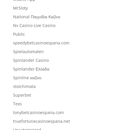
MrSloty
National Παιχνίδια Καζίνο
Nv Casino Live Casino
Public
speedybetcasinoespana.com
Spielautomaten
Spinlander Casino
Spinlander Ελλάδα
Spinline καζίνο
stoichimata
Superbet
Texs
tonybetcasinoespana.com
truefortunecasinoespana.net
Uncategorized