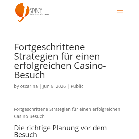
Fortgeschrittene
Strategien für einen
erfolgreichen Casino-
Besuch
by
oscarina
|
Jun 9, 2026
|
Public
Fortgeschrittene Strategien für einen erfolgreichen
Casino-Besuch
Die richtige Planung vor dem
Besuch