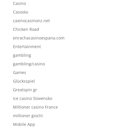
Casino
Casoola
caxinocasinonz.net
Chicken Road
enrachacasinoespana.com
Entertainment
gambling
gambling/casino
Games
Glücksspiel
Greatspin gr
Ice casino Slovensko
Millioner casino France
millioner giochi
Mobile App