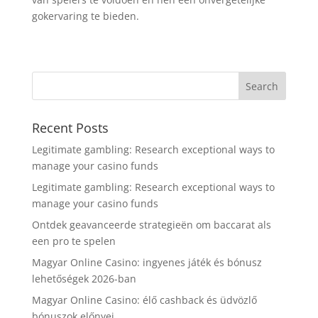
gokervaring te bieden.
Recent Posts
Legitimate gambling: Research exceptional ways to
manage your casino funds
Legitimate gambling: Research exceptional ways to
manage your casino funds
Ontdek geavanceerde strategieën om baccarat als
een pro te spelen
Magyar Online Casino: ingyenes játék és bónusz
lehetőségek 2026-ban
Magyar Online Casino: élő cashback és üdvözlő
bónuszok előnyei