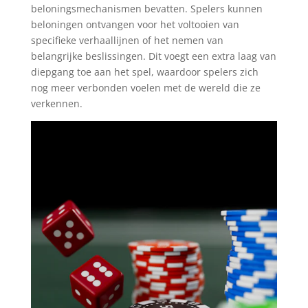
beloningsmechanismen bevatten. Spelers kunnen
beloningen ontvangen voor het voltooien van
specifieke verhaallijnen of het nemen van
belangrijke beslissingen. Dit voegt een extra laag van
diepgang toe aan het spel, waardoor spelers zich
nog meer verbonden voelen met de wereld die ze
verkennen.