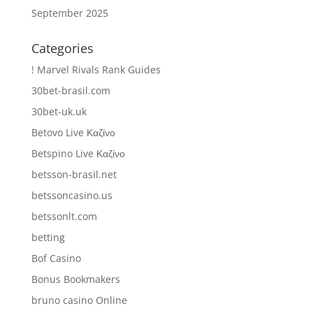
September 2025
Categories
! Marvel Rivals Rank Guides
30bet-brasil.com
30bet-uk.uk
Betovo Live Καζίνο
Betspino Live Καζίνο
betsson-brasil.net
betssoncasino.us
betssonlt.com
betting
Bof Casino
Bonus Bookmakers
bruno casino Online