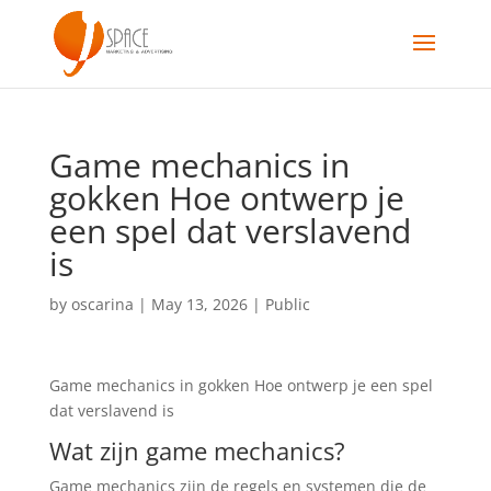
Game mechanics in
gokken Hoe ontwerp je
een spel dat verslavend
is
by
oscarina
|
May 13, 2026
|
Public
Game mechanics in gokken Hoe ontwerp je een spel
dat verslavend is
Wat zijn game mechanics?
Game mechanics zijn de regels en systemen die de