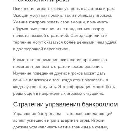
Психология играет ключевую роль в азартных играх.
Эмоции могут как помочь, так и помешать игрокам.
Умение контролировать свои эмоции, принимать
обдуманные решения и не поддаваться азарту
является важной стратегией. Самодисциплина и
терпение могут оказаться более ценными, чем удача
в долгосрочной перспективе.
Кроме того, понимание психологии противников
помогает принимать стратегические решения.
Изучение поведения других игроков может дать
важные подсказки о том, когда стоит рисковать, а
когда лучше отступить. Эта информация может быть
решающей в напряженных игровых ситуациях.
Стратегии управления банкроллом
Управление банкроллом — это основополагающий
аспект успешной игры в азартные игры. Игроки
должны устанавливать четкие границы на сумму,