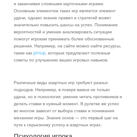
и заканчивая сложными карточными играми.
Основным элементом таких игр является элемент
удачи, однако знание правил и стратегий может
значительно повысить шансы на успех. Понимание
вероятностей и умение анализировать ситуации
помогут игрокам принимать более обоснованные
решения. Например, на сайте можно найти ресурсы,
такие как
pinup
, которые предлагают полезные
советы по улучшению ваших игровых навыков.
Различные виды азартных игр требуют разных
подходов. Например, в покере важна не только
удача, но и психология: умение читать противников и
делать ставки в нужный момент. В рулетке же успех
во многом зависит от выбора ставки и понимания
механики игры. Знание основ — это первый шаг на
пути к серьезному успеху в азартных играх.
Психология игрока