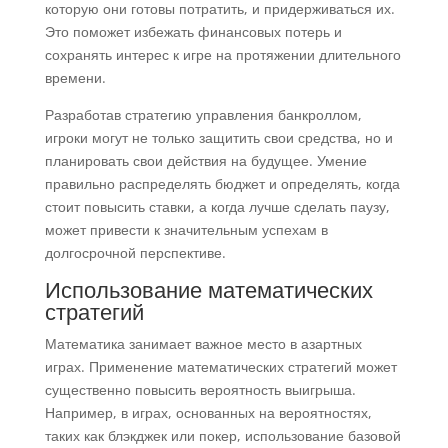
которую они готовы потратить, и придерживаться их.
Это поможет избежать финансовых потерь и
сохранять интерес к игре на протяжении длительного
времени.
Разработав стратегию управления банкроллом,
игроки могут не только защитить свои средства, но и
планировать свои действия на будущее. Умение
правильно распределять бюджет и определять, когда
стоит повысить ставки, а когда лучше сделать паузу,
может привести к значительным успехам в
долгосрочной перспективе.
Использование математических
стратегий
Математика занимает важное место в азартных
играх. Применение математических стратегий может
существенно повысить вероятность выигрыша.
Например, в играх, основанных на вероятностях,
таких как блэкджек или покер, использование базовой