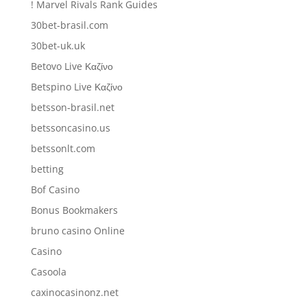
! Marvel Rivals Rank Guides
30bet-brasil.com
30bet-uk.uk
Betovo Live Καζίνο
Betspino Live Καζίνο
betsson-brasil.net
betssoncasino.us
betssonlt.com
betting
Bof Casino
Bonus Bookmakers
bruno casino Online
Casino
Casoola
caxinocasinonz.net