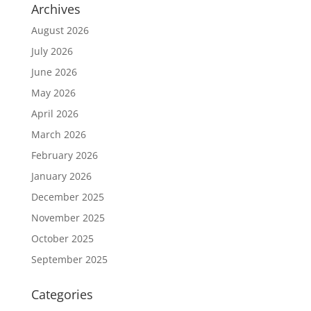
Archives
August 2026
July 2026
June 2026
May 2026
April 2026
March 2026
February 2026
January 2026
December 2025
November 2025
October 2025
September 2025
Categories