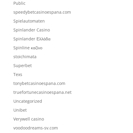
Public
speedybetcasinoespana.com
Spielautomaten
Spinlander Casino
Spinlander Ελλάδα
Spinline καζίνο
stoichimata
Superbet
Texs
tonybetcasinoespana.com
truefortunecasinoespana.net
Uncategorized
Unibet
Verywell casino
voodoodreams-sv.com