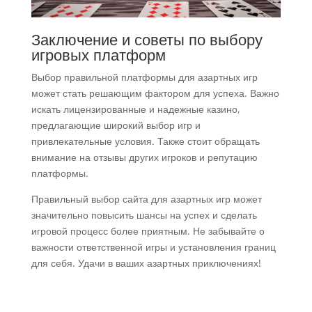
Заключение и советы по выбору
игровых платформ
Выбор правильной платформы для азартных игр
может стать решающим фактором для успеха. Важно
искать лицензированные и надежные казино,
предлагающие широкий выбор игр и
привлекательные условия. Также стоит обращать
внимание на отзывы других игроков и репутацию
платформы.
Правильный выбор сайта для азартных игр может
значительно повысить шансы на успех и сделать
игровой процесс более приятным. Не забывайте о
важности ответственной игры и установления границ
для себя. Удачи в ваших азартных приключениях!