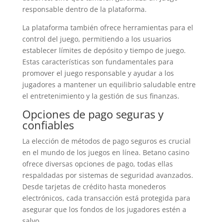
responsable dentro de la plataforma.
La plataforma también ofrece herramientas para el
control del juego, permitiendo a los usuarios
establecer límites de depósito y tiempo de juego.
Estas características son fundamentales para
promover el juego responsable y ayudar a los
jugadores a mantener un equilibrio saludable entre
el entretenimiento y la gestión de sus finanzas.
Opciones de pago seguras y
confiables
La elección de métodos de pago seguros es crucial
en el mundo de los juegos en línea. Betano casino
ofrece diversas opciones de pago, todas ellas
respaldadas por sistemas de seguridad avanzados.
Desde tarjetas de crédito hasta monederos
electrónicos, cada transacción está protegida para
asegurar que los fondos de los jugadores estén a
salvo.