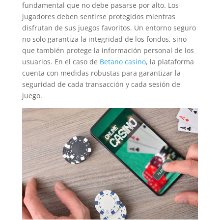
fundamental que no debe pasarse por alto. Los
jugadores deben sentirse protegidos mientras
disfrutan de sus juegos favoritos. Un entorno seguro
no solo garantiza la integridad de los fondos, sino
que también protege la información personal de los
usuarios. En el caso de
Betano casino
, la plataforma
cuenta con medidas robustas para garantizar la
seguridad de cada transacción y cada sesión de
juego.