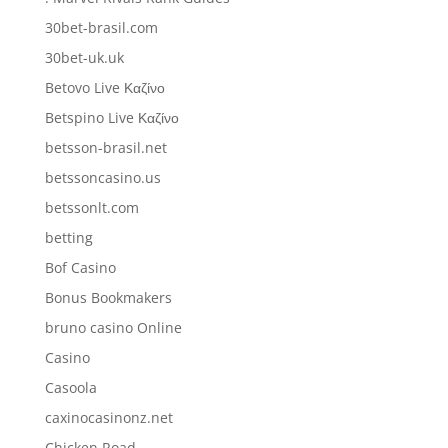
30bet-brasil.com
30bet-uk.uk
Betovo Live Καζίνο
Betspino Live Καζίνο
betsson-brasil.net
betssoncasino.us
betssonlt.com
betting
Bof Casino
Bonus Bookmakers
bruno casino Online
Casino
Casoola
caxinocasinonz.net
Chicken Road