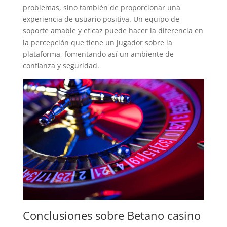
problemas, sino también de proporcionar una
experiencia de usuario positiva. Un equipo de
soporte amable y eficaz puede hacer la diferencia en
la percepción que tiene un jugador sobre la
plataforma, fomentando así un ambiente de
confianza y seguridad.
Conclusiones sobre Betano casino