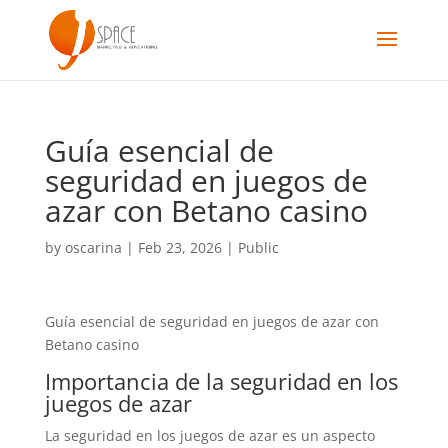
Guía esencial de
seguridad en juegos de
azar con Betano casino
by
oscarina
|
Feb 23, 2026
|
Public
Guía esencial de seguridad en juegos de azar con
Betano casino
Importancia de la seguridad en los
juegos de azar
La seguridad en los juegos de azar es un aspecto