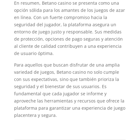
En resumen, Betano casino se presenta como una
opción sólida para los amantes de los juegos de azar
en línea. Con un fuerte compromiso hacia la
seguridad del jugador, la plataforma asegura un
entorno de juego justo y responsable. Sus medidas
de protección, opciones de pago seguras y atención
al cliente de calidad contribuyen a una experiencia
de usuario óptima.
Para aquellos que buscan disfrutar de una amplia
variedad de juegos, Betano casino no solo cumple
con sus expectativas, sino que también prioriza la
seguridad y el bienestar de sus usuarios. Es
fundamental que cada jugador se informe y
aproveche las herramientas y recursos que ofrece la
plataforma para garantizar una experiencia de juego
placentera y segura.