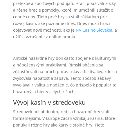
pretekov a športových podujatí. Hráči používali kocky
a rôzne hracie pomôcky, ktoré im umožnili súťažiť o
cenné ceny. Tieto prvé hry sa stali základom pre
rozvoj kasín, aké poznáme dnes. Dnes môžu hráči
objavovať nové možnosti, ako je
NV Casino Slovakia
, a
užiť si vzrušenie z online hrania.
Antické hazardné hry boli často spojené s kultúrnymi
a náboženskými praktikami. Rímski občania sa
zúčastňovali na hrách počas osláv a festivalov, kde sa
zvyšovala napätosť a zábava. Tento spôsob zábavy
vyvolával rivalitu a nadšenie, čo prispelo k popularite
hazardných hier v celých ríšach.
Vývoj kasín v stredoveku
Stredovek bol obdobím, keď sa hazardné hry stali
formálnejšími. V Európe začali vznikajú kasína, ktoré
ponúkali rôzne hry ako karty a stolné hry. Tieto