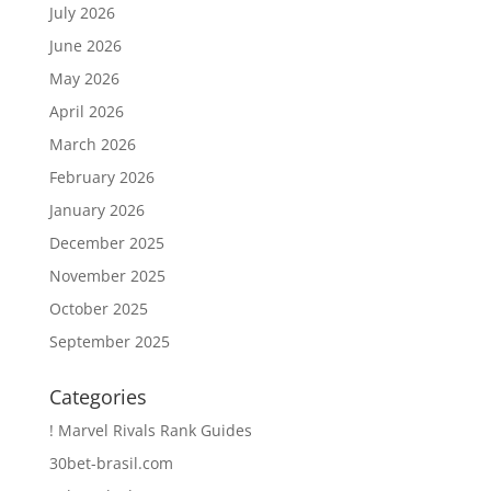
July 2026
June 2026
May 2026
April 2026
March 2026
February 2026
January 2026
December 2025
November 2025
October 2025
September 2025
Categories
! Marvel Rivals Rank Guides
30bet-brasil.com