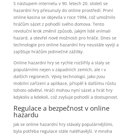
S nástupem internetu v 90. letech 20. století se
hazardní hry přesunuly do online prostředí. První
online kasina se objevila v roce 1994, což umožnilo
hráčům sázet z pohodlí svého domova. Tento
revoluční krok změnil způsob, jakým lidé vnímali
hazard, a otevřel nové možnosti pro hráče. Dnes se
technologie pro online hazardní hry neustále vyvíjí a
zajišťuje hráčům jedinečné zážitky.
Online hazardní hry se rychle rozšířily a staly se
populárními nejen v západních zemích, ale i v
dalších regionech. Vývoj technologií, jako jsou
mobilní zařízení a aplikace, přispěl k dalšímu růstu
tohoto odvětví. Hráči mohou nyní sázet a hrát hry
kdykoliv a kdekoli, což zvyšuje pohodlí a dostupnost.
Regulace a bezpečnost v online
hazardu
Jak se online hazardní hry stávaly populárnějšími,
byla potřeba regulace stále naléhavější. V mnoha