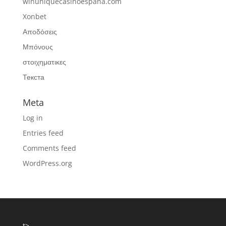
winuniquecasinoespana.com
Xonbet
Αποδόσεις
Μπόνους
στοιχηματικες
Текста
Meta
Log in
Entries feed
Comments feed
WordPress.org
t>