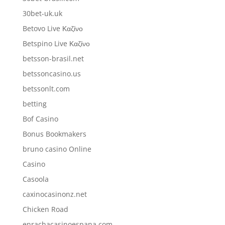
30bet-uk.uk
Betovo Live Καζίνο
Betspino Live Καζίνο
betsson-brasil.net
betssoncasino.us
betssonlt.com
betting
Bof Casino
Bonus Bookmakers
bruno casino Online
Casino
Casoola
caxinocasinonz.net
Chicken Road
enrachacasinoespana.com