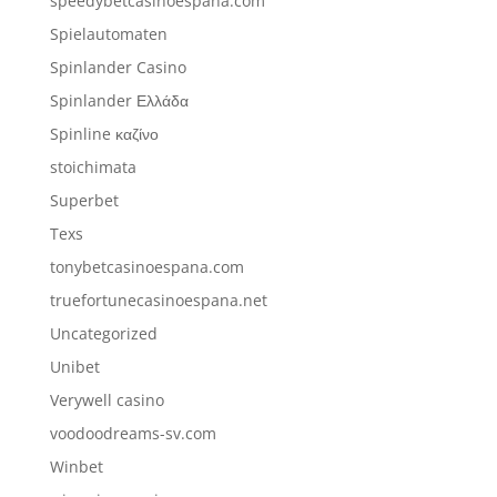
speedybetcasinoespana.com
Spielautomaten
Spinlander Casino
Spinlander Ελλάδα
Spinline καζίνο
stoichimata
Superbet
Texs
tonybetcasinoespana.com
truefortunecasinoespana.net
Uncategorized
Unibet
Verywell casino
voodoodreams-sv.com
Winbet