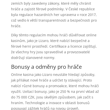
zemích byly zavedeny zákony, které měly chránit
hráče a zajistit férové podmínky. V České republice
byla regulace hazardních her upravena v roce 2017,
což vedlo k větší transparentnosti a bezpečnosti pro
hráče.
Díky těmto regulacím mohou hráči důvěřovat online
kasinům, jako je Lizaro, které nabízí bezpečné a
férové herní prostředí. Certifikace a licence zajišťují,
že všechny hry jsou spravedlivé a provozovatelé
dodržují stanovené normy.
Bonusy a odměny pro hráče
Online kasina jako Lizaro neustále hledají způsoby,
jak přilákat nové hráče a udržet ty stávající. Proto
nabízí různé bonusy a promoakce, které mohou hráči
využít. Uvítací bonusy, jako je 250 % na první vklad až
do 75 000 CZK, jsou skvělým způsobem, jak začít s
hraním. Technologie a inovace v oblasti bonusů
posouvají zážitek hráčů na novou úroveň.