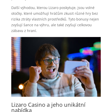
Další výhodou, kterou Lizaro poskytuje, jsou volné
otočky, které umožňují hráčům zkusit různé hry bez
rizika ztráty vlastních prostředků. Tyto bonusy nejen
zvyšují šance na výhru, ale také zvyšují celkovou
zábavu z hraní.
Lizaro Casino a jeho unikátní
nabídka