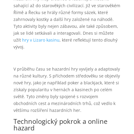
sahající až do starověkých civilizací. Již ve starověkém
Římě a Řecku se hrály různé formy sázek, které
zahrnovaly kostky a další hry založené na náhodě.
Tyto aktivity byly nejen zábavou, ale také způsobem,
jak se lidé setkávali a interagovali. Dnes si můžete
užít
hry v Lizaro kasinu
, které reflektují tento dlouhý
vývoj.
V průběhu času se hazardní hry vyvíjely a adaptovaly
na různé kultury. S příchodem středověku se objevily
nové hry, jako je například poker a blackjack, které si
získaly popularitu v hernách a kasinech po celém
světě. Tyto změny byly spojené s rozvojem
obchodních cest a mezinárodních trhů, což vedlo k
většímu rozšíření hazardních her.
Technologický pokrok a online
hazard