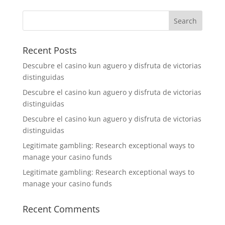
Recent Posts
Descubre el casino kun aguero y disfruta de victorias
distinguidas
Descubre el casino kun aguero y disfruta de victorias
distinguidas
Descubre el casino kun aguero y disfruta de victorias
distinguidas
Legitimate gambling: Research exceptional ways to
manage your casino funds
Legitimate gambling: Research exceptional ways to
manage your casino funds
Recent Comments