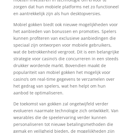
zorgen dat hun mobiele platforms net zo functioneel
en aantrekkelijk zijn als hun desktopversies.
Mobiel gokken biedt ook nieuwe mogelijkheden voor
het aanbieden van bonussen en promoties. Spelers
kunnen profiteren van exclusieve aanbiedingen die
speciaal zijn ontworpen voor mobiele gebruikers,
wat de betrokkenheid vergroot. Dit is een belangrijke
strategie voor casino’s die concurreren in een steeds
drukker wordende markt. Bovendien maakt de
populariteit van mobiel gokken het mogelijk voor
casino’s om real-time gegevens te verzamelen over
het gedrag van spelers, wat hen helpt om hun
aanbod te optimaliseren.
De toekomst van gokken zal ongetwijfeld verder
evolueren naarmate technologie zich ontwikkelt. Van
wearables die de speelervaring verder kunnen
personaliseren tot nieuwe betalingsmethoden die
gemak en veiligheid bieden, de mogelijkheden zijn