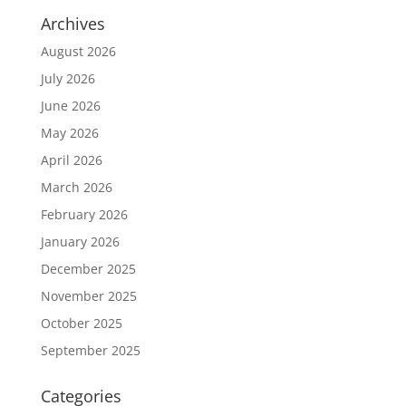
Archives
August 2026
July 2026
June 2026
May 2026
April 2026
March 2026
February 2026
January 2026
December 2025
November 2025
October 2025
September 2025
Categories