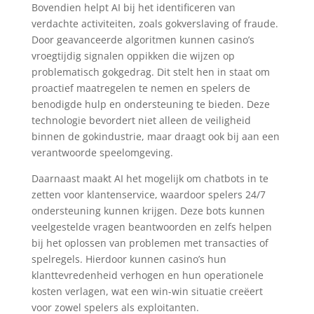
Bovendien helpt AI bij het identificeren van
verdachte activiteiten, zoals gokverslaving of fraude.
Door geavanceerde algoritmen kunnen casino’s
vroegtijdig signalen oppikken die wijzen op
problematisch gokgedrag. Dit stelt hen in staat om
proactief maatregelen te nemen en spelers de
benodigde hulp en ondersteuning te bieden. Deze
technologie bevordert niet alleen de veiligheid
binnen de gokindustrie, maar draagt ook bij aan een
verantwoorde speelomgeving.
Daarnaast maakt AI het mogelijk om chatbots in te
zetten voor klantenservice, waardoor spelers 24/7
ondersteuning kunnen krijgen. Deze bots kunnen
veelgestelde vragen beantwoorden en zelfs helpen
bij het oplossen van problemen met transacties of
spelregels. Hierdoor kunnen casino’s hun
klanttevredenheid verhogen en hun operationele
kosten verlagen, wat een win-win situatie creëert
voor zowel spelers als exploitanten.