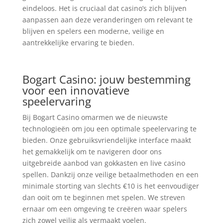
eindeloos. Het is cruciaal dat casino’s zich blijven
aanpassen aan deze veranderingen om relevant te
blijven en spelers een moderne, veilige en
aantrekkelijke ervaring te bieden.
Bogart Casino: jouw bestemming
voor een innovatieve
speelervaring
Bij Bogart Casino omarmen we de nieuwste
technologieën om jou een optimale speelervaring te
bieden. Onze gebruiksvriendelijke interface maakt
het gemakkelijk om te navigeren door ons
uitgebreide aanbod van gokkasten en live casino
spellen. Dankzij onze veilige betaalmethoden en een
minimale storting van slechts €10 is het eenvoudiger
dan ooit om te beginnen met spelen. We streven
ernaar om een omgeving te creëren waar spelers
zich zowel veilig als vermaakt voelen.