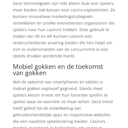
Deze technologieën zijn niet alleen leuk voor spelers,
maar bieden ook kansen voor casino-exploitanten. Ze
kunnen innovatieve marketingstrategieën
ontwikkelen en unieke evenementen organiseren die
spelers naar hun casino’s trekken. Door gebruik te
maken van VR en AR kunnen casino’s een
onderscheidende ervaring bieden die hen helpt om
zich te onderscheiden van de concurrentie in een
steeds drukker wordende markt.
Mobiel gokken en de toekomst
van gokken
Met de opkomst van smartphones en tablets is
mobiel gokken explosief gegroeid. Steeds meer
spelers kiezen ervoor om hun favoriete spellen te
spelen waar en wanneer ze maar willen. Deze trend
heeft geleid tot de ontwikkeling van
gebruiksvriendelijke apps en responsieve websites
die een naadloze speelervaring bieden. Casino’s
moeten investeren in technologie om ervoor te