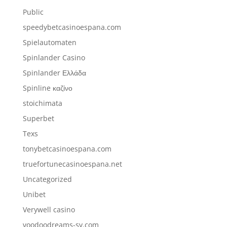
Public
speedybetcasinoespana.com
Spielautomaten
Spinlander Casino
Spinlander Ελλάδα
Spinline καζίνο
stoichimata
Superbet
Texs
tonybetcasinoespana.com
truefortunecasinoespana.net
Uncategorized
Unibet
Verywell casino
voodoodreams-sv.com