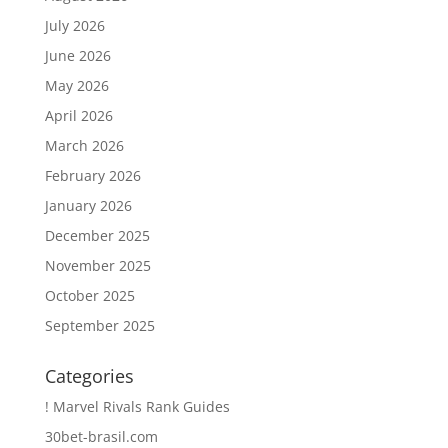
July 2026
June 2026
May 2026
April 2026
March 2026
February 2026
January 2026
December 2025
November 2025
October 2025
September 2025
Categories
! Marvel Rivals Rank Guides
30bet-brasil.com