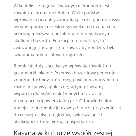
W kontekście regulacji ważnym elementem jest
również ochrona nieletnich. Wiele państw
wprowadza przepisy zabraniające dostępu do kasyn
osobom poniżej określonego wieku, co ma na celu
ochronę młodszych pokoleń przed negatywnymi
skutkami hazardu. Edukacja na temat ryzyka
związanego z grą jest kluczowa, aby młodzież była
świadoma potencjalnych zagrożeń.
Regulacje dotyczące kasyn wpływają również na
gospodarki lokalne. Przemysł hazardowy generuje
znaczne dochody, które mogą być przeznaczane na
różne inicjatywy społeczne, w tym programy
wsparcia dla osób uzależnionych oraz akcje
promujące odpowiedzialną grę. Odpowiedzialne
podejście do regulacji prawnych może przyczynić się
do rozwoju całych regionów, zwiększając ich
atrakcyjność turystyczną i gospodarczą.
Kasyna w kulturze współczesnej