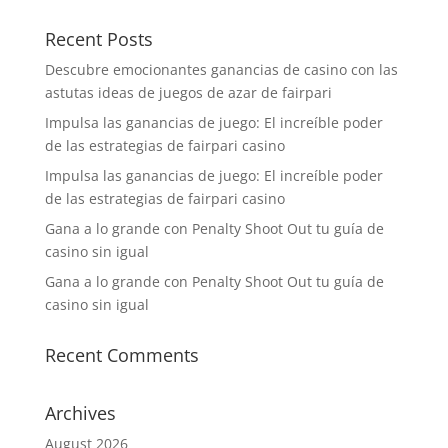
Recent Posts
Descubre emocionantes ganancias de casino con las
astutas ideas de juegos de azar de fairpari
Impulsa las ganancias de juego: El increíble poder
de las estrategias de fairpari casino
Impulsa las ganancias de juego: El increíble poder
de las estrategias de fairpari casino
Gana a lo grande con Penalty Shoot Out tu guía de
casino sin igual
Gana a lo grande con Penalty Shoot Out tu guía de
casino sin igual
Recent Comments
Archives
August 2026