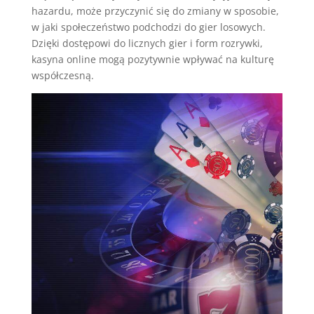
hazardu, może przyczynić się do zmiany w sposobie,
w jaki społeczeństwo podchodzi do gier losowych.
Dzięki dostępowi do licznych gier i form rozrywki,
kasyna online mogą pozytywnie wpływać na kulturę
współczesną.