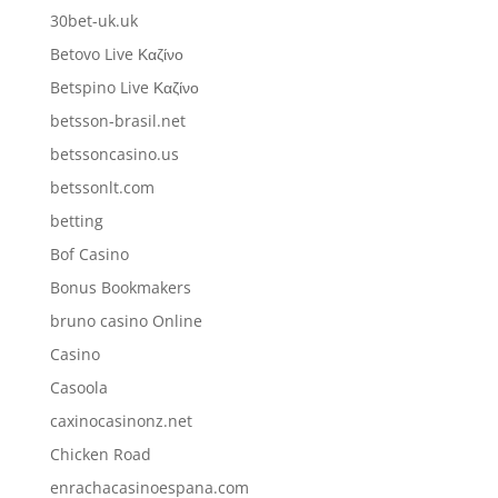
30bet-uk.uk
Betovo Live Καζίνο
Betspino Live Καζίνο
betsson-brasil.net
betssoncasino.us
betssonlt.com
betting
Bof Casino
Bonus Bookmakers
bruno casino Online
Casino
Casoola
caxinocasinonz.net
Chicken Road
enrachacasinoespana.com