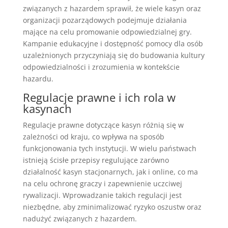
związanych z hazardem sprawił, że wiele kasyn oraz
organizacji pozarządowych podejmuje działania
mające na celu promowanie odpowiedzialnej gry.
Kampanie edukacyjne i dostępność pomocy dla osób
uzależnionych przyczyniają się do budowania kultury
odpowiedzialności i zrozumienia w kontekście
hazardu.
Regulacje prawne i ich rola w
kasynach
Regulacje prawne dotyczące kasyn różnią się w
zależności od kraju, co wpływa na sposób
funkcjonowania tych instytucji. W wielu państwach
istnieją ścisłe przepisy regulujące zarówno
działalność kasyn stacjonarnych, jak i online, co ma
na celu ochronę graczy i zapewnienie uczciwej
rywalizacji. Wprowadzanie takich regulacji jest
niezbędne, aby zminimalizować ryzyko oszustw oraz
nadużyć związanych z hazardem.