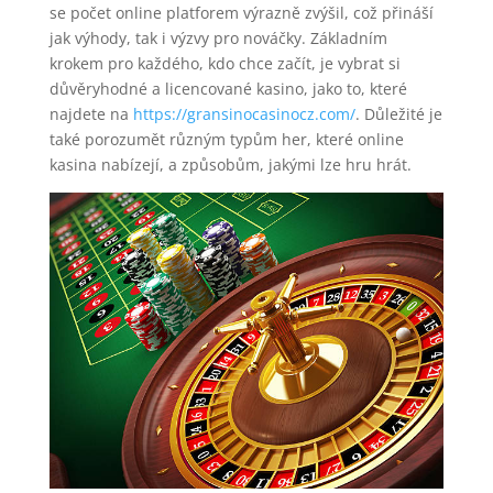
se počet online platforem výrazně zvýšil, což přináší
jak výhody, tak i výzvy pro nováčky. Základním
krokem pro každého, kdo chce začít, je vybrat si
důvěryhodné a licencované kasino, jako to, které
najdete na
https://gransinocasinocz.com/
. Důležité je
také porozumět různým typům her, které online
kasina nabízejí, a způsobům, jakými lze hru hrát.