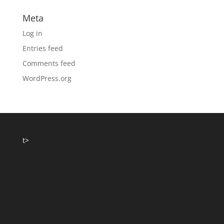
Meta
Log in
Entries feed
Comments feed
WordPress.org
t>