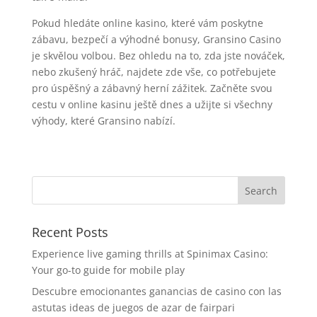
Pokud hledáte online kasino, které vám poskytne
zábavu, bezpečí a výhodné bonusy, Gransino Casino
je skvělou volbou. Bez ohledu na to, zda jste nováček,
nebo zkušený hráč, najdete zde vše, co potřebujete
pro úspěšný a zábavný herní zážitek. Začněte svou
cestu v online kasinu ještě dnes a užijte si všechny
výhody, které Gransino nabízí.
Recent Posts
Experience live gaming thrills at Spinimax Casino:
Your go-to guide for mobile play
Descubre emocionantes ganancias de casino con las
astutas ideas de juegos de azar de fairpari