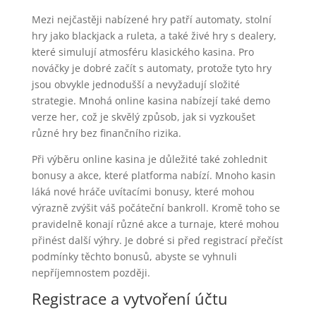
Mezi nejčastěji nabízené hry patří automaty, stolní
hry jako blackjack a ruleta, a také živé hry s dealery,
které simulují atmosféru klasického kasina. Pro
nováčky je dobré začít s automaty, protože tyto hry
jsou obvykle jednodušší a nevyžadují složité
strategie. Mnohá online kasina nabízejí také demo
verze her, což je skvělý způsob, jak si vyzkoušet
různé hry bez finančního rizika.
Při výběru online kasina je důležité také zohlednit
bonusy a akce, které platforma nabízí. Mnoho kasin
láká nové hráče uvítacími bonusy, které mohou
výrazně zvýšit váš počáteční bankroll. Kromě toho se
pravidelně konají různé akce a turnaje, které mohou
přinést další výhry. Je dobré si před registrací přečíst
podmínky těchto bonusů, abyste se vyhnuli
nepříjemnostem později.
Registrace a vytvoření účtu