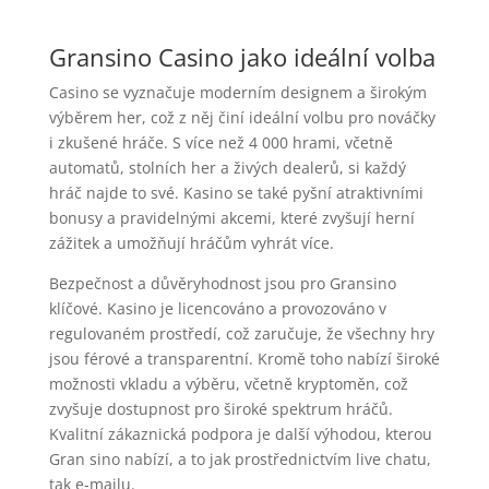
Gransino Casino jako ideální volba
Casino se vyznačuje moderním designem a širokým
výběrem her, což z něj činí ideální volbu pro nováčky
i zkušené hráče. S více než 4 000 hrami, včetně
automatů, stolních her a živých dealerů, si každý
hráč najde to své. Kasino se také pyšní atraktivními
bonusy a pravidelnými akcemi, které zvyšují herní
zážitek a umožňují hráčům vyhrát více.
Bezpečnost a důvěryhodnost jsou pro Gransino
klíčové. Kasino je licencováno a provozováno v
regulovaném prostředí, což zaručuje, že všechny hry
jsou férové a transparentní. Kromě toho nabízí široké
možnosti vkladu a výběru, včetně kryptoměn, což
zvyšuje dostupnost pro široké spektrum hráčů.
Kvalitní zákaznická podpora je další výhodou, kterou
Gran­ sino nabízí, a to jak prostřednictvím live chatu,
tak e-mailu.