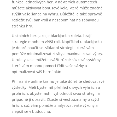
funkce jednotlivých her. V některých automatech
můžete aktivovat bonusové kolo, které může značně
zvýšit vaše šance na výhru. Důležité je také správně
rozložit svůj bankroll a nezapomínat na zábavnou
stránku hry.
U stolních her, jako je blackjack a ruleta, hrají
strategie mnohem větší roli. Například u blackjacku
je dobré naučit se základní strategii, která vám
pomůže minimalizovat ztráty a maximalizovat výhry.
U rulety zase můžete zvážit různé sázkové systémy,
které vám mohou pomoci řídit vaše sázky a
optimalizovat váš herní plán.
Při hraní v online kasinu je také důležité sledovat své
výsledky. Měli byste mít přehled o svých výhrách a
prohrách, abyste mohli vyhodnotit svou strategii a
případně ji upravit. Zkuste si vést záznamy o svých
hrách, což vám pomůže analyzovat vaše výkony a
zlepšit se v budoucnu.