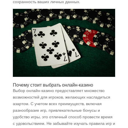
сохранность ваших личных данных.
Почему стоит выбрать онлайн-казино
Выбор онлайн-казино предоставляет множество
возможностей для игроков, желающих насладиться
азартом. С учетом всех преимуществ, включая
разнообразие игр, привлекательные бонусы и
удобство игры, это отличный способ провести время
с удовольствием. Не забывайте изучать правила игр и