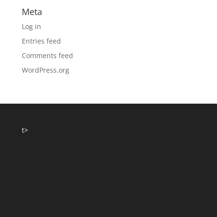
Meta
Log in
Entries feed
Comments feed
WordPress.org
t>