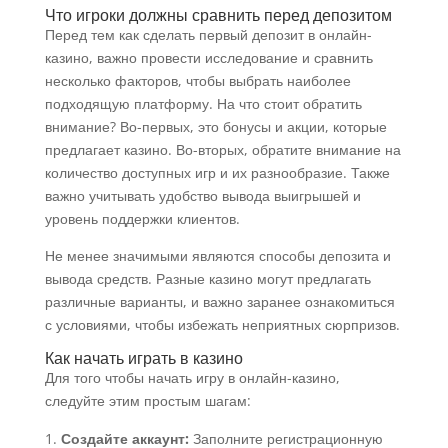
Что игроки должны сравнить перед депозитом
Перед тем как сделать первый депозит в онлайн-
казино, важно провести исследование и сравнить
несколько факторов, чтобы выбрать наиболее
подходящую платформу. На что стоит обратить
внимание? Во-первых, это бонусы и акции, которые
предлагает казино. Во-вторых, обратите внимание на
количество доступных игр и их разнообразие. Также
важно учитывать удобство вывода выигрышей и
уровень поддержки клиентов.
Не менее значимыми являются способы депозита и
вывода средств. Разные казино могут предлагать
различные варианты, и важно заранее ознакомиться
с условиями, чтобы избежать неприятных сюрпризов.
Как начать играть в казино
Для того чтобы начать игру в онлайн-казино,
следуйте этим простым шагам:
Создайте аккаунт:
Заполните регистрационную