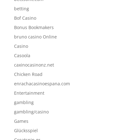
betting
Bof Casino
Bonus Bookmakers
bruno casino Online
Casino
Casoola
caxinocasinonz.net
Chicken Road
enrachacasinoespana.com
Entertainment
gambling
gambling/casino
Games
Glücksspiel
Greatspin gr