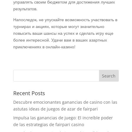
управлять своим бюджетом для достижения лучших
результатов.
Напоследок, не упускайте возможность участвовать в
турнирах и акциях, которые могут значительно
повысить ваши шансы на успех и сделать игру еще
более интересной. Удачи вам в ваших азартных
приключениях в онлайн-казино!
Recent Posts
Descubre emocionantes ganancias de casino con las
astutas ideas de juegos de azar de fairpari
Impulsa las ganancias de juego: El increíble poder
de las estrategias de fairpari casino