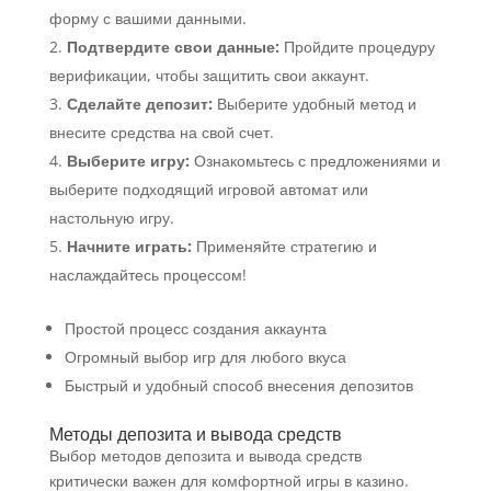
форму с вашими данными.
Подтвердите свои данные:
Пройдите процедуру
верификации, чтобы защитить свои аккаунт.
Сделайте депозит:
Выберите удобный метод и
внесите средства на свой счет.
Выберите игру:
Ознакомьтесь с предложениями и
выберите подходящий игровой автомат или
настольную игру.
Начните играть:
Применяйте стратегию и
наслаждайтесь процессом!
Простой процесс создания аккаунта
Огромный выбор игр для любого вкуса
Быстрый и удобный способ внесения депозитов
Методы депозита и вывода средств
Выбор методов депозита и вывода средств
критически важен для комфортной игры в казино.