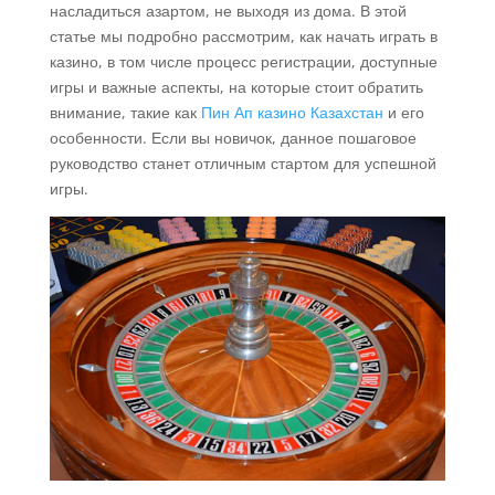
насладиться азартом, не выходя из дома. В этой
статье мы подробно рассмотрим, как начать играть в
казино, в том числе процесс регистрации, доступные
игры и важные аспекты, на которые стоит обратить
внимание, такие как
Пин Ап казино Казахстан
и его
особенности. Если вы новичок, данное пошаговое
руководство станет отличным стартом для успешной
игры.