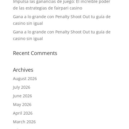
Impulsa las ganancias de juego: El increíble poder
de las estrategias de fairpari casino
Gana a lo grande con Penalty Shoot Out tu guía de
casino sin igual
Gana a lo grande con Penalty Shoot Out tu guía de
casino sin igual
Recent Comments
Archives
August 2026
July 2026
June 2026
May 2026
April 2026
March 2026