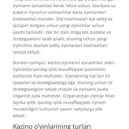
o’yinlarni tanlashlari kerak. Misol uchun, blackjack va
pokerni o’ynashni xohlovchilar karta o’yinlaridan
boshlashlari mumkin. Slot mashinalari esa oddiy va
qiziqarli bo’lgani uchun yangi o’yinchilar uchun
yaxshi tanlovdir. Har bir o’yin o’ziga xos qoidalar va
strategiyalarni talab qiladi, shuning uchun yangi
o’yinchilar dastlab oddiy o’yinlardan boshlashlari
tavsiya etiladi.
Bundan tashqari, kazino o’yinlarini o’ynashdan oldin,
o’yinlarda qanday qilib muvaffaqiyat qozonishni
tushunish ham muhimdir. O’yinlarning har biri o’z
qoidalari va strategiyalariga ega, shuning uchun o’z
strategiyangizni ishlab chiqish va o’yinlarni puxta
o’rganish juda muhimdir. O’zgaruvchan o’yinlar bilan
tajriba qilib, qanday qilib muvaffaqiyatli o’ynash
mumkinligini tushunish yaxshi natijalarga olib
keladi.
Kazino o’yinlarining turlari