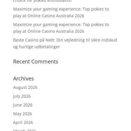
choice for pokies enthusiasts?
Maximize your gaming experience: Top pokies to
play at Online Casino Australia 2026
Maximize your gaming experience: Top pokies to
play at Online Casino Australia 2026
Beste Casino på Nett: Din vejledning til sikre indskud
og hurtige udbetalinger
Recent Comments
Archives
August 2026
July 2026
June 2026
May 2026
April 2026