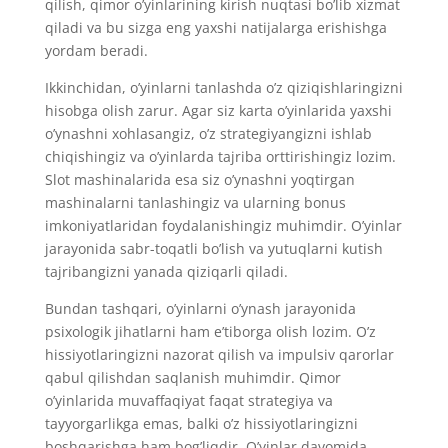
qilish, qimor o’yinlarining kirish nuqtasi bo’lib xizmat
qiladi va bu sizga eng yaxshi natijalarga erishishga
yordam beradi.
Ikkinchidan, o’yinlarni tanlashda o’z qiziqishlaringizni
hisobga olish zarur. Agar siz karta o’yinlarida yaxshi
o’ynashni xohlasangiz, o’z strategiyangizni ishlab
chiqishingiz va o’yinlarda tajriba orttirishingiz lozim.
Slot mashinalarida esa siz o’ynashni yoqtirgan
mashinalarni tanlashingiz va ularning bonus
imkoniyatlaridan foydalanishingiz muhimdir. O’yinlar
jarayonida sabr-toqatli bo’lish va yutuqlarni kutish
tajribangizni yanada qiziqarli qiladi.
Bundan tashqari, o’yinlarni o’ynash jarayonida
psixologik jihatlarni ham e’tiborga olish lozim. O’z
hissiyotlaringizni nazorat qilish va impulsiv qarorlar
qabul qilishdan saqlanish muhimdir. Qimor
o’yinlarida muvaffaqiyat faqat strategiya va
tayyorgarlikga emas, balki o’z hissiyotlaringizni
boshqarishga ham bog’liqdir. O’yinlar davomida