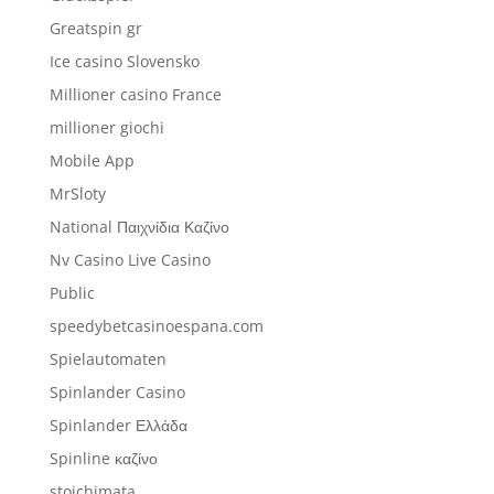
Greatspin gr
Ice casino Slovensko
Millioner casino France
millioner giochi
Mobile App
MrSloty
National Παιχνίδια Καζίνο
Nv Casino Live Casino
Public
speedybetcasinoespana.com
Spielautomaten
Spinlander Casino
Spinlander Ελλάδα
Spinline καζίνο
stoichimata