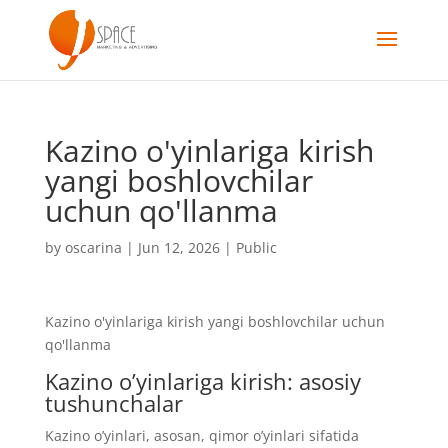
Kazino o'yinlariga kirish
yangi boshlovchilar
uchun qo'llanma
by
oscarina
|
Jun 12, 2026
|
Public
Kazino o'yinlariga kirish yangi boshlovchilar uchun
qo'llanma
Kazino o’yinlariga kirish: asosiy
tushunchalar
Kazino o’yinlari, asosan, qimor o’yinlari sifatida