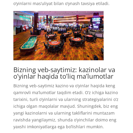
o’yinlarni mas’uliyat bilan o’ynash tavsiya etiladi.
Bizning veb-saytimiz: kazinolar va
o’yinlar haqida to’liq ma’lumotlar
Bizning veb-saytimiz kazino va o’yinlar haqida keng
qamrovli ma’lumotlar taqdim etadi. O’z ichiga kazino
tarixini, turli o’yinlarni va ularning strategiyalarini o’z
ichiga olgan maqolalar mavjud. Shuningdek, biz eng
yangi kazinolarni va ularning takliflarini muntazam
ravishda yangilaymiz, shunda o’yinchilar doimo eng
yaxshi imkoniyatlarga ega bo’lishlari mumkin.