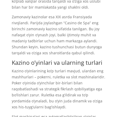
ko’plab xalqlar orasida tarqaldi va o’ziga xos uslubi
bilan har bir mamlakatda yangi shaklni oldi.
Zamonaviy kazinolar esa XIX asrda Fransiyada
rivojlandi. Parijda joylashgan “Casino de Spa” eng
birinchi zamonaviy kazino sifatida tanilgan. Bu joy
nafaqat o’yin o’ynash joyi, balki ijtimoiy muhit va
madaniy tadbirlar uchun ham markazga aylandi.
Shundan keyin, kazino tushunchasi butun dunyoga
tarqaldi va o’ziga xos sharoitlarda qabul qilindi.
Kazino o’yinlari va ularning turlari
Kazino o’yinlarining ko’p turlari mavjud, ulardan eng
mashhurlari – pokerni, ruletka va slot mashinalaridir.
Poker o’yinida o’yinchilar bir-birlari bilan
raqobatlashadi va strategik fikrlash qobiliyatiga ega
bo’lishlari zarur. Ruletka esa g’ildirak va to’p
yordamida o’ynaladi, bu o’yin juda dinamik va o’ziga
xos his-tuyg’ularni bag’ishlaydi.
Slot mashinalari esa avtomatlashtirilgan o’yinlar