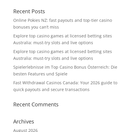
Recent Posts
Online Pokies NZ: fast payouts and top-tier casino
bonuses you can’t miss
Explore top casino games at licensed betting sites
Australia: must-try slots and live options
Explore top casino games at licensed betting sites
Australia: must-try slots and live options
Spielerlebnisse im Top Casino Bonus Österreich: Die
besten Features und Spiele
Fast Withdrawal Casinos Canada: Your 2026 guide to
quick payouts and secure transactions
Recent Comments
Archives
August 2026