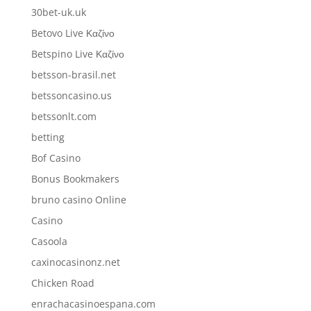
30bet-uk.uk
Betovo Live Καζίνο
Betspino Live Καζίνο
betsson-brasil.net
betssoncasino.us
betssonlt.com
betting
Bof Casino
Bonus Bookmakers
bruno casino Online
Casino
Casoola
caxinocasinonz.net
Chicken Road
enrachacasinoespana.com