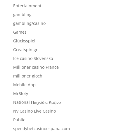
Entertainment
gambling
gambling/casino
Games
Glücksspiel
Greatspin gr
Ice casino Slovensko
Millioner casino France
millioner giochi
Mobile App
MrSloty
National Παιχνίδια Καζίνο
Nv Casino Live Casino
Public
speedybetcasinoespana.com