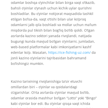
odamlar boshqa o’yinchilar bilan birga vaqt o’tkazib,
bahsli o’yinlar o’ynash uchun kichik uylar qurishni
boshladilar. Bu o’yinlar notijorat maqsadida tashkil
etilgan bo’lsa-da, vaqt o’tishi bilan ular ko’proq
odamlarni jalb qila boshladi va mollar uchun ma’lum
miqdorda pul tikish bilan bog’liq bo’lib qoldi. O’tgan
asrlarda kazino sektori yanada rivojlandi, natijada
bugungi kunda mavjud bo’lgan o’yinlarni, jumladan,
web-based platformalar kabi imkoniyatlarni kashf
edenlar ko’p. Masalan,
https://ice-fishing-uz.com/
da
jonli kazino o’yinlarini tajribasidan bahramand
bo’lishingiz mumkin.
Kazino tarixining rivojlanishiga ta’sir etuvchi
omillardan biri – o’yinlar va qoidalaridagi
o’zgarishlar. O’rta asrlarda o’yinlar mavjud bo’lib,
odamlar orasida mashhur bo’lgan “Lotto” yoki “Bingo”
kabi o’yinlar bor edi. Bu o’yinlar qisqa vaqt ichida