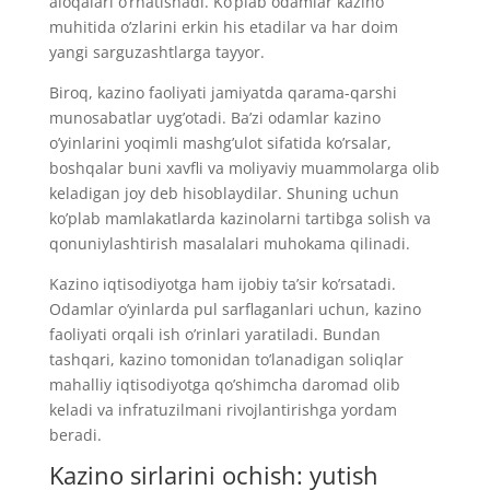
aloqalari o’rnatishadi. Ko’plab odamlar kazino
muhitida o’zlarini erkin his etadilar va har doim
yangi sarguzashtlarga tayyor.
Biroq, kazino faoliyati jamiyatda qarama-qarshi
munosabatlar uyg’otadi. Ba’zi odamlar kazino
o’yinlarini yoqimli mashg’ulot sifatida ko’rsalar,
boshqalar buni xavfli va moliyaviy muammolarga olib
keladigan joy deb hisoblaydilar. Shuning uchun
ko’plab mamlakatlarda kazinolarni tartibga solish va
qonuniylashtirish masalalari muhokama qilinadi.
Kazino iqtisodiyotga ham ijobiy ta’sir ko’rsatadi.
Odamlar o’yinlarda pul sarflaganlari uchun, kazino
faoliyati orqali ish o’rinlari yaratiladi. Bundan
tashqari, kazino tomonidan to’lanadigan soliqlar
mahalliy iqtisodiyotga qo’shimcha daromad olib
keladi va infratuzilmani rivojlantirishga yordam
beradi.
Kazino sirlarini ochish: yutish