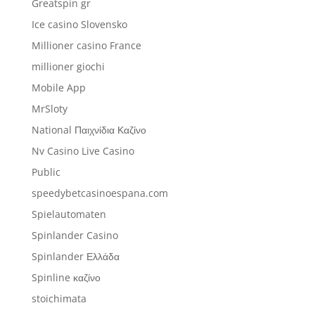
Greatspin gr
Ice casino Slovensko
Millioner casino France
millioner giochi
Mobile App
MrSloty
National Παιχνίδια Καζίνο
Nv Casino Live Casino
Public
speedybetcasinoespana.com
Spielautomaten
Spinlander Casino
Spinlander Ελλάδα
Spinline καζίνο
stoichimata