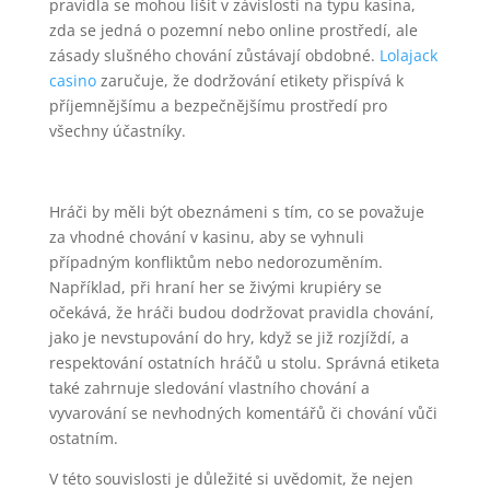
pravidla se mohou lišit v závislosti na typu kasina,
zda se jedná o pozemní nebo online prostředí, ale
zásady slušného chování zůstávají obdobné.
Lolajack
casino
zaručuje, že dodržování etikety přispívá k
příjemnějšímu a bezpečnějšímu prostředí pro
všechny účastníky.
Hráči by měli být obeznámeni s tím, co se považuje
za vhodné chování v kasinu, aby se vyhnuli
případným konfliktům nebo nedorozuměním.
Například, při hraní her se živými krupiéry se
očekává, že hráči budou dodržovat pravidla chování,
jako je nevstupování do hry, když se již rozjíždí, a
respektování ostatních hráčů u stolu. Správná etiketa
také zahrnuje sledování vlastního chování a
vyvarování se nevhodných komentářů či chování vůči
ostatním.
V této souvislosti je důležité si uvědomit, že nejen