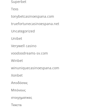
Superbet
Texs
tonybetcasinoespana.com
truefortunecasinoespana.net
Uncategorized
Unibet
Verywell casino
voodoodreams-sv.com
Winbet
winuniquecasinoespana.com
Xonbet
Αποδόσεις
Μπόνους
στοιχηματικες
Текста