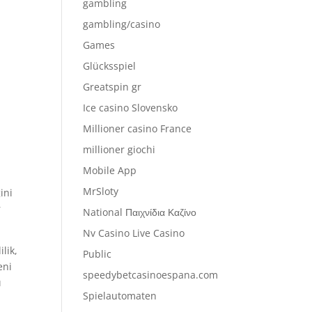
gambling
gambling/casino
Games
Glücksspiel
Greatspin gr
Ice casino Slovensko
Millioner casino France
millioner giochi
Mobile App
MrSloty
ini
r
National Παιχνίδια Καζίνο
Nv Casino Live Casino
lik,
Public
eni
speedybetcasinoespana.com
ı
Spielautomaten