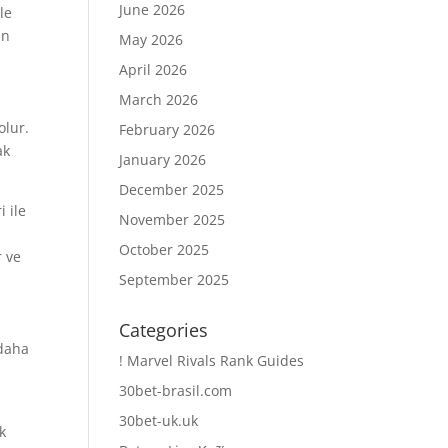
June 2026
le
un
May 2026
April 2026
March 2026
olur.
February 2026
ak
January 2026
December 2025
i ile
November 2025
October 2025
r ve
September 2025
Categories
 daha
! Marvel Rivals Rank Guides
30bet-brasil.com
30bet-uk.uk
k