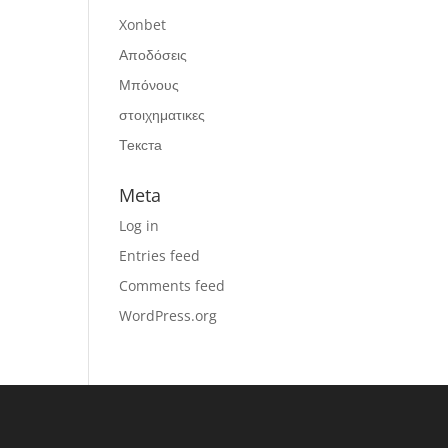
Xonbet
Αποδόσεις
Μπόνους
στοιχηματικες
Текста
Meta
Log in
Entries feed
Comments feed
WordPress.org