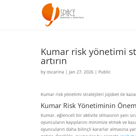
Kumar risk yönetimi str
artırın
by
oscarina
|
Jan 27, 2026
|
Public
Kumar risk yönetimi stratejileri jojobet ile kazan
Kumar Risk Yönetiminin Önem
Kumar, eğlenceli bir aktivite olmasının yanı sır
oyuncuların kayıplarını minimize etmek ve kazançl
oyuncuların daha bilinçli kararlar almasına y