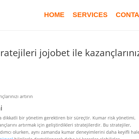
HOME
SERVICES
CONTA
atejileri jojobet ile kazançlarını
çlarınızı artırın
i
a dikkatli bir yönetim gerektiren bir süreçtir. Kumar risk yönetimi,
arını artırmak için geliştirdikleri stratejilerdir. Bu stratejiler,
ardımcı olurken, aynı zamanda kumar deneyimlerini daha keyifli hal