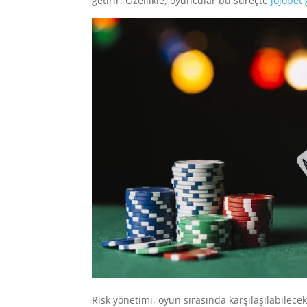
getirir. Özellikle, oyuncular bu süreçte
jojobet
Risk yönetimi, oyun sırasında karşılaşılabile