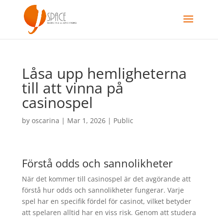
Låsa upp hemligheterna
till att vinna på
casinospel
by
oscarina
|
Mar 1, 2026
|
Public
Förstå odds och sannolikheter
När det kommer till casinospel är det avgörande att
förstå hur odds och sannolikheter fungerar. Varje
spel har en specifik fördel för casinot, vilket betyder
att spelaren alltid har en viss risk. Genom att studera