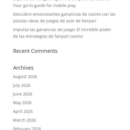
Your go-to guide for mobile play
Descubre emocionantes ganancias de casino con las
astutas ideas de juegos de azar de fairpari
Impulsa las ganancias de juego: El increíble poder
de las estrategias de fairpari casino
Recent Comments
Archives
August 2026
July 2026
June 2026
May 2026
April 2026
March 2026
February 2026