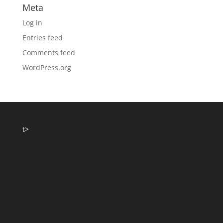
Meta
Log in
Entries feed
Comments feed
WordPress.org
t>