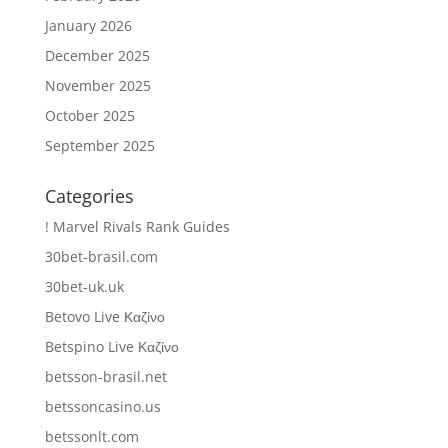
January 2026
December 2025
November 2025
October 2025
September 2025
Categories
! Marvel Rivals Rank Guides
30bet-brasil.com
30bet-uk.uk
Betovo Live Καζίνο
Betspino Live Καζίνο
betsson-brasil.net
betssoncasino.us
betssonlt.com