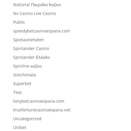
National Παιχνίδια Καζίνο
Nv Casino Live Casino
Public
speedybetcasinoespana.com
Spielautomaten
Spinlander Casino
Spinlander Ελλάδα
Spinline καζίνο
stoichimata
Superbet
Texs
tonybetcasinoespana.com
truefortunecasinoespana.net
Uncategorized
Unibet