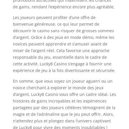
promotions attractives qui maximisent les chances
de gains, rendant l’expérience encore plus agréable.
Les joueurs peuvent profiter d’une offre de
bienvenue généreuse, ce qui leur permet de
découvrir le casino sans risquer de grosses sommes
d’argent. Grâce à des jeux en mode démo, même les
novices peuvent apprendre et s’amuser avant de
miser de l’argent réel. Cela favorise une approche
responsable du jeu, essentielle dans le cadre de
cette activité. Lucky8 Casino s’engage à fournir une
expérience de jeu à la fois divertissante et sécurisée.
En somme, que vous soyez un joueur aguerri ou un
novice cherchant à explorer le monde des jeux
d’argent, Lucky8 Casino vous offre un cadre idéal. Les
histoires de gains incroyables et les expériences
partagées par des joueurs célèbres témoignent de la
magie et de l’adrénaline que le jeu peut offrir. Alors,
n’attendez plus et plongez dans l’univers captivant
de Lucky8 pour vivre des moments inoubliables !