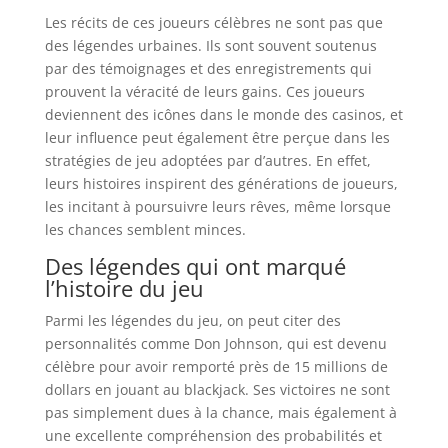
Les récits de ces joueurs célèbres ne sont pas que
des légendes urbaines. Ils sont souvent soutenus
par des témoignages et des enregistrements qui
prouvent la véracité de leurs gains. Ces joueurs
deviennent des icônes dans le monde des casinos, et
leur influence peut également être perçue dans les
stratégies de jeu adoptées par d’autres. En effet,
leurs histoires inspirent des générations de joueurs,
les incitant à poursuivre leurs rêves, même lorsque
les chances semblent minces.
Des légendes qui ont marqué
l’histoire du jeu
Parmi les légendes du jeu, on peut citer des
personnalités comme Don Johnson, qui est devenu
célèbre pour avoir remporté près de 15 millions de
dollars en jouant au blackjack. Ses victoires ne sont
pas simplement dues à la chance, mais également à
une excellente compréhension des probabilités et