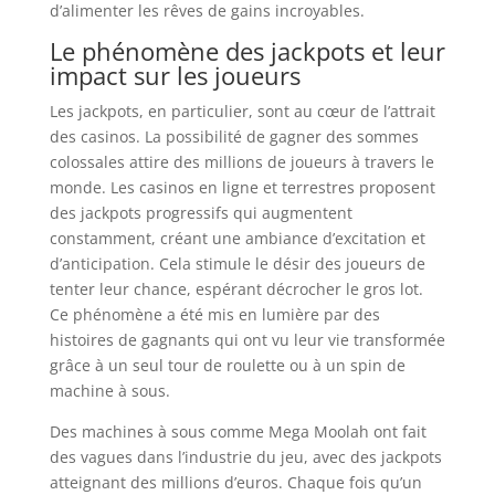
d’alimenter les rêves de gains incroyables.
Le phénomène des jackpots et leur
impact sur les joueurs
Les jackpots, en particulier, sont au cœur de l’attrait
des casinos. La possibilité de gagner des sommes
colossales attire des millions de joueurs à travers le
monde. Les casinos en ligne et terrestres proposent
des jackpots progressifs qui augmentent
constamment, créant une ambiance d’excitation et
d’anticipation. Cela stimule le désir des joueurs de
tenter leur chance, espérant décrocher le gros lot.
Ce phénomène a été mis en lumière par des
histoires de gagnants qui ont vu leur vie transformée
grâce à un seul tour de roulette ou à un spin de
machine à sous.
Des machines à sous comme Mega Moolah ont fait
des vagues dans l’industrie du jeu, avec des jackpots
atteignant des millions d’euros. Chaque fois qu’un