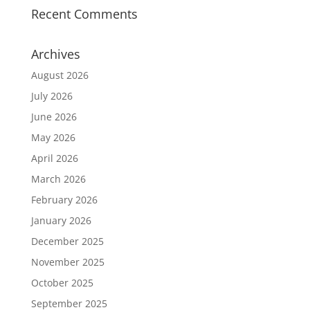
Recent Comments
Archives
August 2026
July 2026
June 2026
May 2026
April 2026
March 2026
February 2026
January 2026
December 2025
November 2025
October 2025
September 2025