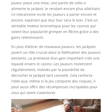
joueur place une mise, une partie de celle-ci
alimente le jackpot, le rendant encore plus alléchant.
Ce mécanisme incite les joueurs à parier encore et
encore, espérant que leur tour sera le bon. C’est un
véritable moteur économique pour les casinos qui
voient leur popularité grimper en flèche grâce à des
gains retentissants.
En plus d’attirer de nouveaux joueurs, les jackpots
jouent un rôle crucial dans la fidélisation des joueurs
existants. La promesse d’un gain important crée une
loyauté envers le casino. Les joueurs reviennent
régulièrement, motivés par la possibilité de
décrocher le jackpot tant convoité. Cela renforce
l’idée que, même si le jeu comporte des risques, il
peut aussi offrir des récompenses incroyables pour
ceux qui osent s’aventurer.