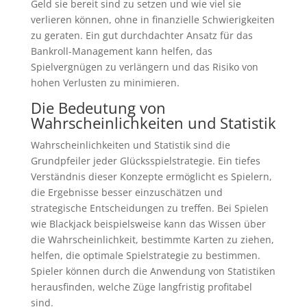
Geld sie bereit sind zu setzen und wie viel sie
verlieren können, ohne in finanzielle Schwierigkeiten
zu geraten. Ein gut durchdachter Ansatz für das
Bankroll-Management kann helfen, das
Spielvergnügen zu verlängern und das Risiko von
hohen Verlusten zu minimieren.
Die Bedeutung von
Wahrscheinlichkeiten und Statistik
Wahrscheinlichkeiten und Statistik sind die
Grundpfeiler jeder Glücksspielstrategie. Ein tiefes
Verständnis dieser Konzepte ermöglicht es Spielern,
die Ergebnisse besser einzuschätzen und
strategische Entscheidungen zu treffen. Bei Spielen
wie Blackjack beispielsweise kann das Wissen über
die Wahrscheinlichkeit, bestimmte Karten zu ziehen,
helfen, die optimale Spielstrategie zu bestimmen.
Spieler können durch die Anwendung von Statistiken
herausfinden, welche Züge langfristig profitabel
sind.