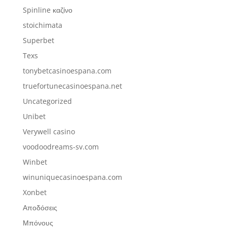
Spinline καζίνο
stoichimata
Superbet
Texs
tonybetcasinoespana.com
truefortunecasinoespana.net
Uncategorized
Unibet
Verywell casino
voodoodreams-sv.com
Winbet
winuniquecasinoespana.com
Xonbet
Αποδόσεις
Μπόνους