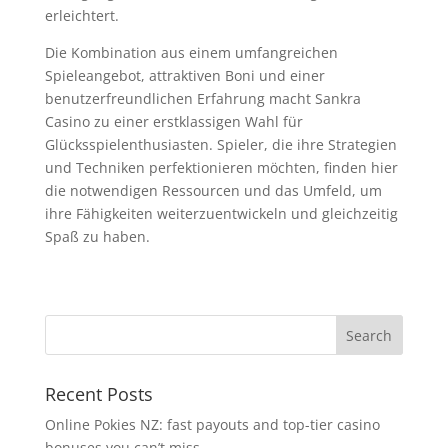
erleichtert.
Die Kombination aus einem umfangreichen
Spieleangebot, attraktiven Boni und einer
benutzerfreundlichen Erfahrung macht Sankra
Casino zu einer erstklassigen Wahl für
Glücksspielenthusiasten. Spieler, die ihre Strategien
und Techniken perfektionieren möchten, finden hier
die notwendigen Ressourcen und das Umfeld, um
ihre Fähigkeiten weiterzuentwickeln und gleichzeitig
Spaß zu haben.
Recent Posts
Online Pokies NZ: fast payouts and top-tier casino
bonuses you can’t miss