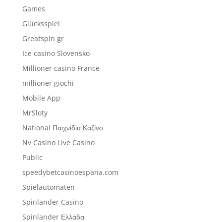
Games
Glücksspiel
Greatspin gr
Ice casino Slovensko
Millioner casino France
millioner giochi
Mobile App
MrSloty
National Παιχνίδια Καζίνο
Nv Casino Live Casino
Public
speedybetcasinoespana.com
Spielautomaten
Spinlander Casino
Spinlander Ελλάδα