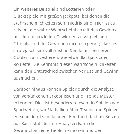
Ein weiteres Beispiel sind Lotterien oder
Glücksspiele mit großen Jackpots, bei denen die
Wahrscheinlichkeiten sehr niedrig sind. Hier ist es
ratsam, die wahre Wahrscheinlichkeit des Gewinns
mit den potenziellen Gewinnen zu vergleichen.
Oftmals sind die Gewinnchancen so gering, dass es
strategisch sinnvoller ist, in Spiele mit besseren
Quoten zu investieren, wie etwa Blackjack oder
Roulette. Die Kenntnis dieser Wahrscheinlichkeiten
kann den Unterschied zwischen Verlust und Gewinn
ausmachen.
Darüber hinaus können Spieler durch die Analyse
von vergangenen Ergebnissen und Trends Muster
erkennen. Dies ist besonders relevant in Spielen wie
Sportwetten, wo Statistiken über Teams und Spieler
entscheidend sein können. Ein durchdachtes Setzen
auf Basis statistischer Analysen kann die
Gewinnchancen erheblich erhöhen und den