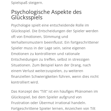
Spielspaß steigern.
Psychologische Aspekte des
Glücksspiels
Psychologie spielt eine entscheidende Rolle im
Glücksspiel. Die Entscheidungen der Spieler werden
oft von Emotionen, Stimmung und
Verhaltensmustern beeinflusst. Ein fortgeschrittener
Spieler muss in der Lage sein, seine eigenen
Emotionen zu kontrollieren und rationale
Entscheidungen zu treffen, selbst in stressigen
Situationen. Zum Beispiel kann der Drang, nach
einem Verlust weiterzuspielen, zu weiteren
finanziellen Schwierigkeiten führen, wenn dies nicht
kontrolliert wird.
Das Konzept des “Tilt” ist ein häufiges Phänomen im
Glücksspiel, bei dem Spieler aufgrund von
Frustration oder Übermut irrational handeln.
Fortgeschrittene Spieler lernen, Anzeichen von Tilt