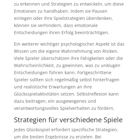
zu erkennen und Strategien zu entwickeln, um diese
Emotionen zu handhaben. Indem sie Pausen
einlegen oder ihre Spielstrategien überdenken,
können sie verhindern, dass emotionale
Entscheidungen ihren Erfolg beeinträchtigen.
Ein weiterer wichtiger psychologischer Aspekt ist das
Wissen um die eigene Wahrnehmung von Risiken.
Viele Spieler überschätzen ihre Fähigkeiten oder die
Wahrscheinlichkeit, zu gewinnen, was zu unklugen
Entscheidungen führen kann. Fortgeschrittene
Spieler sollten sich regelmäßig selbst hinterfragen
und realistische Erwartungen an ihre
Glücksspielaktivitäten setzen. Selbstreflexion kann
dazu beitragen, ein ausgewogenes und
verantwortungsvolles Spielverhalten zu fördern.
Strategien für verschiedene Spiele
Jedes Glücksspiel erfordert spezifische Strategien,
um die besten Ergebnisse zu erzielen. Bei