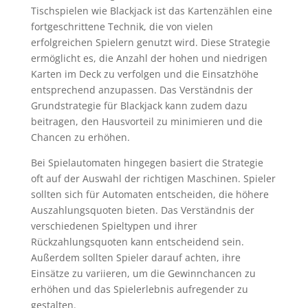
Tischspielen wie Blackjack ist das Kartenzählen eine
fortgeschrittene Technik, die von vielen
erfolgreichen Spielern genutzt wird. Diese Strategie
ermöglicht es, die Anzahl der hohen und niedrigen
Karten im Deck zu verfolgen und die Einsatzhöhe
entsprechend anzupassen. Das Verständnis der
Grundstrategie für Blackjack kann zudem dazu
beitragen, den Hausvorteil zu minimieren und die
Chancen zu erhöhen.
Bei Spielautomaten hingegen basiert die Strategie
oft auf der Auswahl der richtigen Maschinen. Spieler
sollten sich für Automaten entscheiden, die höhere
Auszahlungsquoten bieten. Das Verständnis der
verschiedenen Spieltypen und ihrer
Rückzahlungsquoten kann entscheidend sein.
Außerdem sollten Spieler darauf achten, ihre
Einsätze zu variieren, um die Gewinnchancen zu
erhöhen und das Spielerlebnis aufregender zu
gestalten.