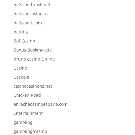
betsson-brasil.net
betssoncasino.us
betssonlt.com
betting
Bof Casino
Bonus Bookmakers
bruno casino Online
Casino
Casoola
caxinocasinonz.net
Chicken Road
enrachacasinoespana.com
Entertainment
gambling
gambling/casino