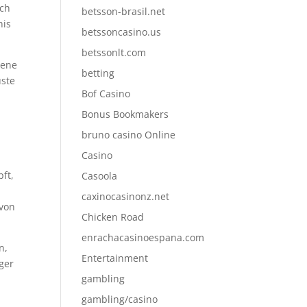
uch
betsson-brasil.net
nis
betssoncasino.us
betssonlt.com
gene
betting
uste
Bof Casino
Bonus Bookmakers
bruno casino Online
Casino
ft,
Casoola
caxinocasinonz.net
 von
Chicken Road
enrachacasinoespana.com
n,
Entertainment
uger
gambling
gambling/casino