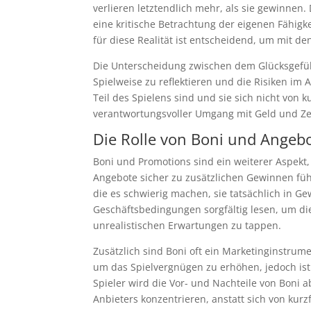
verlieren letztendlich mehr, als sie gewinnen. 
eine kritische Betrachtung der eigenen Fähigk
für diese Realität ist entscheidend, um mit 
Die Unterscheidung zwischen dem Glücksgefühl u
Spielweise zu reflektieren und die Risiken im A
Teil des Spielens sind und sie sich nicht von 
verantwortungsvoller Umgang mit Geld und Zeit
Die Rolle von Boni und Angeb
Boni und Promotions sind ein weiterer Aspekt,
Angebote sicher zu zusätzlichen Gewinnen führ
die es schwierig machen, sie tatsächlich in G
Geschäftsbedingungen sorgfältig lesen, um die
unrealistischen Erwartungen zu tappen.
Zusätzlich sind Boni oft ein Marketinginstrum
um das Spielvergnügen zu erhöhen, jedoch ist e
Spieler wird die Vor- und Nachteile von Boni a
Anbieters konzentrieren, anstatt sich von kur