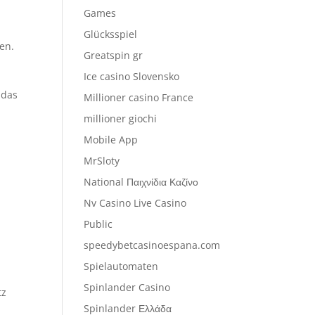
Games
Glücksspiel
ren.
Greatspin gr
Ice casino Slovensko
 das
Millioner casino France
millioner giochi
Mobile App
MrSloty
National Παιχνίδια Καζίνο
Nv Casino Live Casino
Public
speedybetcasinoespana.com
Spielautomaten
Spinlander Casino
tz
Spinlander Ελλάδα