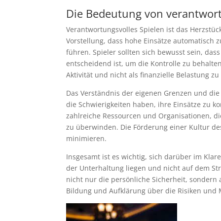
Die Bedeutung von verantwort
Verantwortungsvolles Spielen ist das Herzstück
Vorstellung, dass hohe Einsätze automatisch
führen. Spieler sollten sich bewusst sein, dass
entscheidend ist, um die Kontrolle zu behalten
Aktivität und nicht als finanzielle Belastung zu
Das Verständnis der eigenen Grenzen und die Fä
die Schwierigkeiten haben, ihre Einsätze zu ko
zahlreiche Ressourcen und Organisationen, di
zu überwinden. Die Förderung einer Kultur des
minimieren.
Insgesamt ist es wichtig, sich darüber im Klar
der Unterhaltung liegen und nicht auf dem S
nicht nur die persönliche Sicherheit, sondern
Bildung und Aufklärung über die Risiken und 