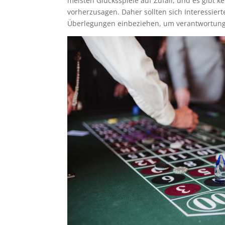
meisten Glücksspiele auf Zufall, und es gibt k
vorherzusagen. Daher sollten sich Interessier
Überlegungen einbeziehen, um verantwortungs