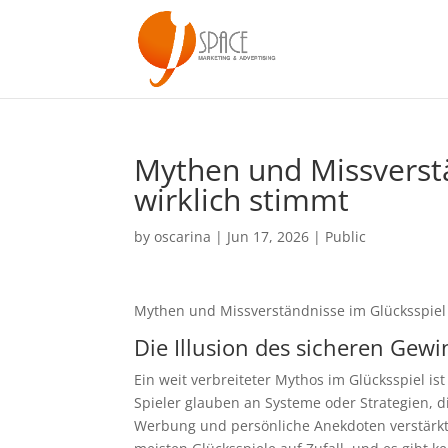
Mythen und Missverst
wirklich stimmt
by
oscarina
|
Jun 17, 2026
|
Public
Mythen und Missverständnisse im Glücksspiel
Die Illusion des sicheren Gew
Ein weit verbreiteter Mythos im Glücksspiel is
Spieler glauben an Systeme oder Strategien, d
Werbung und persönliche Anekdoten verstärkt, d