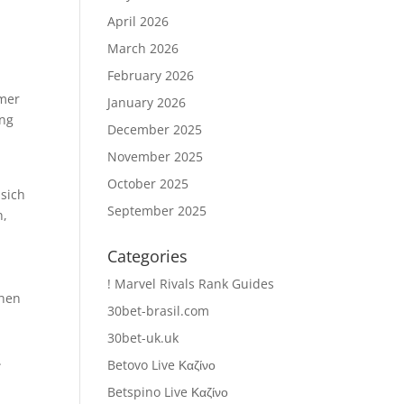
April 2026
March 2026
February 2026
mmer
January 2026
ung
December 2025
November 2025
October 2025
 sich
September 2025
n,
Categories
! Marvel Rivals Rank Guides
chen
30bet-brasil.com
30bet-uk.uk
n
.
Betovo Live Καζίνο
Betspino Live Καζίνο
r