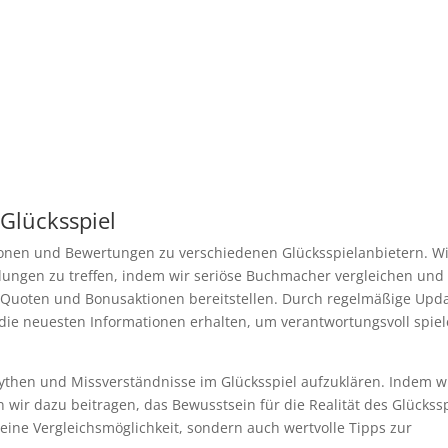
 Glücksspiel
onen und Bewertungen zu verschiedenen Glücksspielanbietern. W
dungen zu treffen, indem wir seriöse Buchmacher vergleichen und
 Quoten und Bonusaktionen bereitstellen. Durch regelmäßige Upd
die neuesten Informationen erhalten, um verantwortungsvoll spie
ythen und Missverständnisse im Glücksspiel aufzuklären. Indem w
 wir dazu beitragen, das Bewusstsein für die Realität des Glückss
 eine Vergleichsmöglichkeit, sondern auch wertvolle Tipps zur