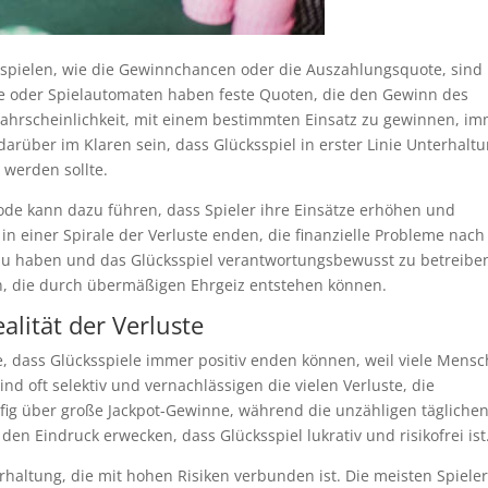
spielen, wie die Gewinnchancen oder die Auszahlungsquote, sind
te oder Spielautomaten haben feste Quoten, die den Gewinn des
Wahrscheinlichkeit, mit einem bestimmten Einsatz zu gewinnen, i
 darüber im Klaren sein, dass Glücksspiel in erster Linie Unterhalt
 werden sollte.
de kann dazu führen, dass Spieler ihre Einsätze erhöhen und
in einer Spirale der Verluste enden, die finanzielle Probleme nach
en zu haben und das Glücksspiel verantwortungsbewusst zu betreibe
, die durch übermäßigen Ehrgeiz entstehen können.
alität der Verluste
be, dass Glücksspiele immer positiv enden können, weil viele Mens
nd oft selektiv und vernachlässigen die vielen Verluste, die
fig über große Jackpot-Gewinne, während die unzähligen tägliche
den Eindruck erwecken, dass Glücksspiel lukrativ und risikofrei ist
rhaltung, die mit hohen Risiken verbunden ist. Die meisten Spiele